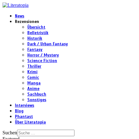
News
Rezensionen
Übersicht
Belletristik
Historik
Dark / Urban Fantasy
Fantasy
Horror / Mystery
Science Fiction
Thriller
Krimi
Comic
Manga
Anime
Sachbuch
Sonstiges
Interviews
Blog
Phantast
Über Literatopia
Suchen
Featured