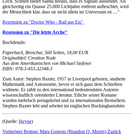
Loch. Schnell findet Salma heraus, dass es Signale aussendet. Als
gleichzeitig ein Quasar 25.000 Lichtjahre entfernt aufleuchtet, wird
der Menschheit klar, dass sie nicht allein im Universum ist …"
Rezension zu "Doctor Who - Rad aus Eis"
Rezension zu "Die letzte Arche"
Buchdetails:
Paperback, Broschur, 560 Seiten, 18,00 EUR
Originaltitel: Creation Node
Aus dem Amerikanischen von Michael Siefener
ISBN: 978-3-453-32348-3
Zum Autor: Stephen Baxter, 1957 in Liverpool geboren, studierte
Mathematik und Astronomie, bevor er sich ganz dem Schreiben
widmete. Er zählt zu den international bedeutendsten Autoren
wissenschaftlich orientierter Literatur. Etliche seiner Romane
wurden mehrfach preisgekrönt und zu internationalen Bestsellern.
Stephen Baxter lebt und arbeitet im englischen Buckinghamshire.
(Quelle:
Heyne
)
Vorheriger Beitrag: Mars-Genesis (Brandon Q. Morris)
Zurück