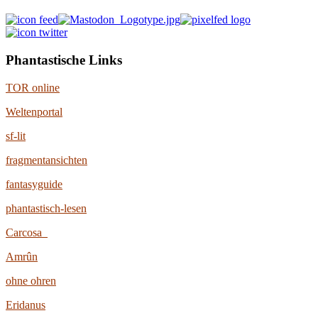
Phantastische Links
TOR online
Weltenportal
sf-lit
fragmentansichten
fantasyguide
phantastisch-lesen
Carcosa
Amrûn
ohne ohren
Eridanus