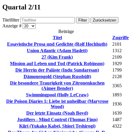
Quartal 2/11
Titelfilter
Filter
Zurücksetzen
Anzeige #
Beiträge
Titel
Zugriffe
Essayistische Prosa und Gedichte (Rolf Hochhuth)
2101
Union Atlantic (Adam Haslett)
1312
27 (Kim Frank)
2109
Mission auf Leben und Tod (Patrick Robinson)
1929
Die Herrin der Paläste (Indu Sundaresan)
1799
Dämonengold (Stephan Russbült)
2128
Die besondere Traurigkeit von Zitronenkuchen
3365
(Aimee Bender)
Swimmingpool (Holly LeCraw)
1893
Die Poison Diaries 1: Liebe ist unheilbar (Maryrose
1936
Wood)
Der letzte Einsatz (Noah Boyd)
1639
Justifiers - Mind Control (Thomas Finn)
1487
Kiiri (Yukako Kabei, Shiori Teshirogi)
4322