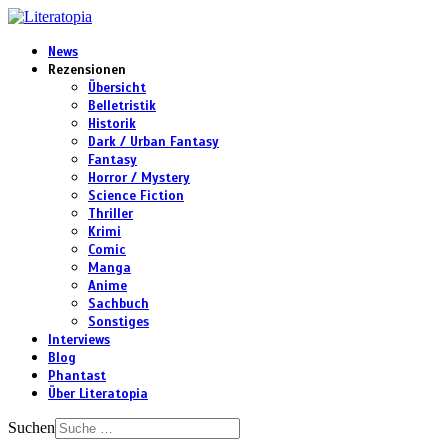
News
Rezensionen
Übersicht
Belletristik
Historik
Dark / Urban Fantasy
Fantasy
Horror / Mystery
Science Fiction
Thriller
Krimi
Comic
Manga
Anime
Sachbuch
Sonstiges
Interviews
Blog
Phantast
Über Literatopia
Suchen