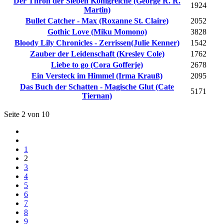
Der Thron der Sieben Königreiche (George R. R.
1924
Martin)
Bullet Catcher - Max (Roxanne St. Claire)
2052
Gothic Love (Miku Momono)
3828
Bloody Lily Chronicles - Zerrissen(Julie Kenner)
1542
Zauber der Leidenschaft (Kresley Cole)
1762
Liebe to go (Cora Gofferje)
2678
Ein Versteck im Himmel (Irma Krauß)
2095
Das Buch der Schatten - Magische Glut (Cate
5171
Tiernan)
Seite 2 von 10
1
2
3
4
5
6
7
8
9