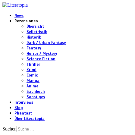
News
Rezensionen
Übersicht
Belletristik
Historik
Dark / Urban Fantasy
Fantasy
Horror / Mystery
Science Fiction
Thriller
Krimi
Comic
Manga
Anime
Sachbuch
Sonstiges
Interviews
Blog
Phantast
Über Literatopia
Suchen