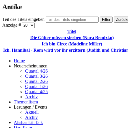
Antike
Teil des Titels eingeben
Filter
Zurück
Anzeige #
Titel
Die Götter müssen sterben (Nora Bendzko)
Ich bin Circe (Madeline Miller)
Ich, Hannibal - Rom wird vor ihr erzittern (Judith und Christia
Home
Neuerscheinungen
Quartal 4/26
Quartal 3/26
Quartal 2/26
Quartal 1/26
Quartal 4/25
Archiv
Themenlisten
Lesungen / Events
Aktuell
Archiv
Alishas Lit-Talk
Das Team