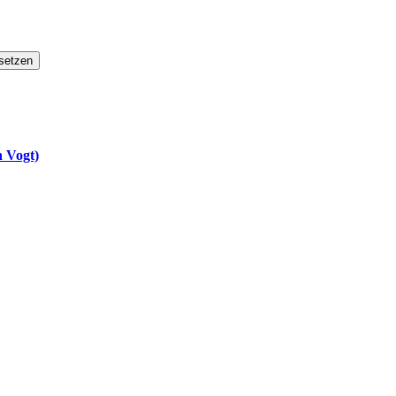
setzen
n Vogt)