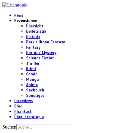
News
Rezensionen
Übersicht
Belletristik
Historik
Dark / Urban Fantasy
Fantasy
Horror / Mystery
Science Fiction
Thriller
Krimi
Comic
Manga
Anime
Sachbuch
Sonstiges
Interviews
Blog
Phantast
Über Literatopia
Suchen