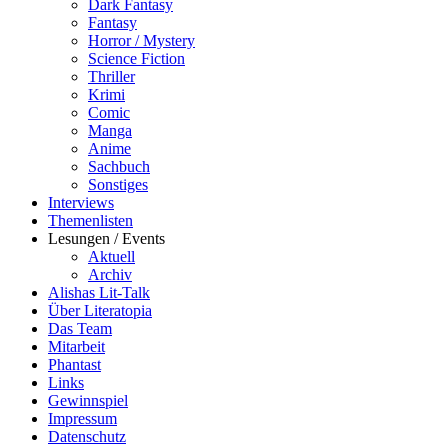
Dark Fantasy
Fantasy
Horror / Mystery
Science Fiction
Thriller
Krimi
Comic
Manga
Anime
Sachbuch
Sonstiges
Interviews
Themenlisten
Lesungen / Events
Aktuell
Archiv
Alishas Lit-Talk
Über Literatopia
Das Team
Mitarbeit
Phantast
Links
Gewinnspiel
Impressum
Datenschutz