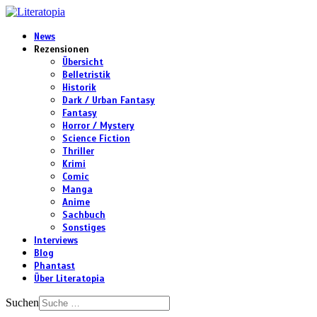
News
Rezensionen
Übersicht
Belletristik
Historik
Dark / Urban Fantasy
Fantasy
Horror / Mystery
Science Fiction
Thriller
Krimi
Comic
Manga
Anime
Sachbuch
Sonstiges
Interviews
Blog
Phantast
Über Literatopia
Suchen