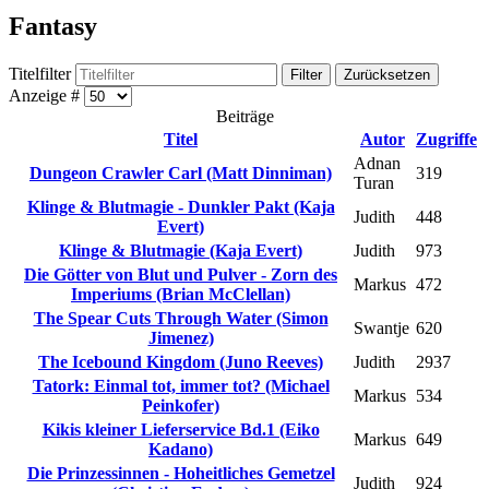
Fantasy
Titelfilter
Filter
Zurücksetzen
Anzeige #
Beiträge
Titel
Autor
Zugriffe
Adnan
Dungeon Crawler Carl (Matt Dinniman)
319
Turan
Klinge & Blutmagie - Dunkler Pakt (Kaja
Judith
448
Evert)
Klinge & Blutmagie (Kaja Evert)
Judith
973
Die Götter von Blut und Pulver - Zorn des
Markus
472
Imperiums (Brian McClellan)
The Spear Cuts Through Water (Simon
Swantje
620
Jimenez)
The Icebound Kingdom (Juno Reeves)
Judith
2937
Tatork: Einmal tot, immer tot? (Michael
Markus
534
Peinkofer)
Kikis kleiner Lieferservice Bd.1 (Eiko
Markus
649
Kadano)
Die Prinzessinnen - Hoheitliches Gemetzel
Judith
924