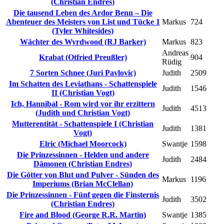
(Christian Endres)
Die tausend Leben des Ardor Benn – Die
Abenteuer des Meisters von List und Tücke 1
Markus
724
(Tyler Whitesides)
Wächter des Wyrdwood (RJ Barker)
Markus
823
Andreas
Krabat (Otfried Preußler)
904
Rüdig
7 Sorten Schnee (Juri Pavlovic)
Judith
2509
Im Schatten des Leviathans - Schattenspiele
Judith
1546
II (Christian Vogt)
Ich, Hannibal - Rom wird vor ihr erzittern
Judith
4513
(Judith und Christian Vogt)
Mutterentität - Schattenspiele I (Christian
Judith
1381
Vogt)
Elric (Michael Moorcock)
Swantje
1598
Die Prinzessinnen - Helden und andere
Judith
2484
Dämonen (Christian Endres)
Die Götter von Blut und Pulver - Sünden des
Markus
1196
Imperiums (Brian McClellan)
Die Prinzessinnen - Fünf gegen die Finsternis
Judith
3502
(Christian Endres)
Fire and Blood (George R.R. Martin)
Swantje
1385