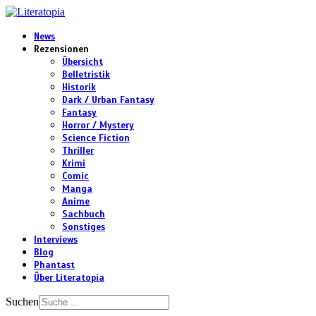
News
Rezensionen
Übersicht
Belletristik
Historik
Dark / Urban Fantasy
Fantasy
Horror / Mystery
Science Fiction
Thriller
Krimi
Comic
Manga
Anime
Sachbuch
Sonstiges
Interviews
Blog
Phantast
Über Literatopia
Suchen