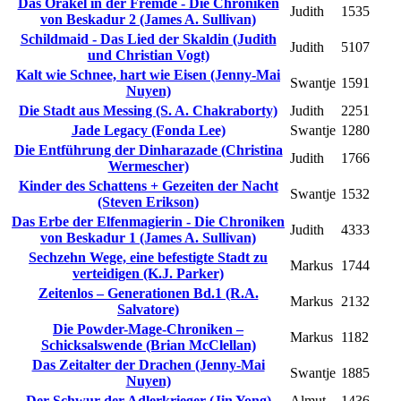
Das Orakel in der Fremde - Die Chroniken
Judith
1535
von Beskadur 2 (James A. Sullivan)
Schildmaid - Das Lied der Skaldin (Judith
Judith
5107
und Christian Vogt)
Kalt wie Schnee, hart wie Eisen (Jenny-Mai
Swantje
1591
Nuyen)
Die Stadt aus Messing (S. A. Chakraborty)
Judith
2251
Jade Legacy (Fonda Lee)
Swantje
1280
Die Entführung der Dinharazade (Christina
Judith
1766
Wermescher)
Kinder des Schattens + Gezeiten der Nacht
Swantje
1532
(Steven Erikson)
Das Erbe der Elfenmagierin - Die Chroniken
Judith
4333
von Beskadur 1 (James A. Sullivan)
Sechzehn Wege, eine befestigte Stadt zu
Markus
1744
verteidigen (K.J. Parker)
Zeitenlos – Generationen Bd.1 (R.A.
Markus
2132
Salvatore)
Die Powder-Mage-Chroniken –
Markus
1182
Schicksalswende (Brian McClellan)
Das Zeitalter der Drachen (Jenny-Mai
Swantje
1885
Nuyen)
Der Schwur der Adlerkrieger (Jin Yong)
Almut
1436