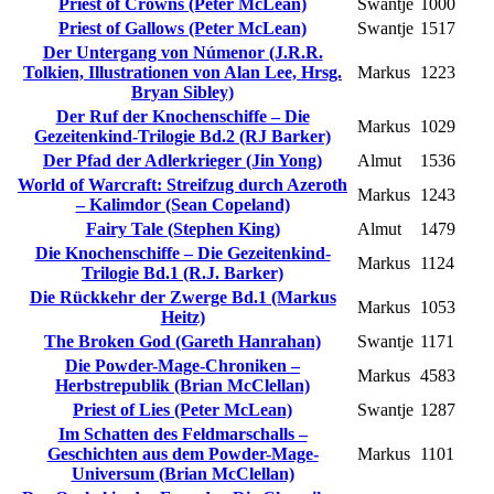
Priest of Crowns (Peter McLean)
Swantje
1000
Priest of Gallows (Peter McLean)
Swantje
1517
Der Untergang von Númenor (J.R.R.
Tolkien, Illustrationen von Alan Lee, Hrsg.
Markus
1223
Bryan Sibley)
Der Ruf der Knochenschiffe – Die
Markus
1029
Gezeitenkind-Trilogie Bd.2 (RJ Barker)
Der Pfad der Adlerkrieger (Jin Yong)
Almut
1536
World of Warcraft: Streifzug durch Azeroth
Markus
1243
– Kalimdor (Sean Copeland)
Fairy Tale (Stephen King)
Almut
1479
Die Knochenschiffe – Die Gezeitenkind-
Markus
1124
Trilogie Bd.1 (R.J. Barker)
Die Rückkehr der Zwerge Bd.1 (Markus
Markus
1053
Heitz)
The Broken God (Gareth Hanrahan)
Swantje
1171
Die Powder-Mage-Chroniken –
Markus
4583
Herbstrepublik (Brian McClellan)
Priest of Lies (Peter McLean)
Swantje
1287
Im Schatten des Feldmarschalls –
Geschichten aus dem Powder-Mage-
Markus
1101
Universum (Brian McClellan)