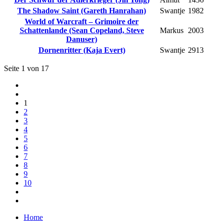
The Shadow Saint (Gareth Hanrahan)
Swantje
1982
World of Warcraft – Grimoire der
Schattenlande (Sean Copeland, Steve
Markus
2003
Danuser)
Dornenritter (Kaja Evert)
Swantje
2913
Seite 1 von 17
1
2
3
4
5
6
7
8
9
10
Home