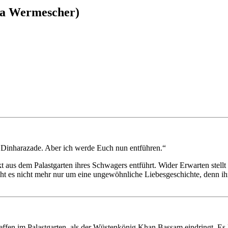
na Wermescher)
e Dinharazade. Aber ich werde Euch nun entführen.“
 dem Palastgarten ihres Schwagers entführt. Wider Erwarten stellt sic
ht es nicht mehr nur um eine ungewöhnliche Liebesgeschichte, denn ihr
ffen im Palastgarten, als der Wüstenkönig Khan Bassam eindringt. Es 