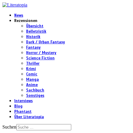
News
Rezensionen
Übersicht
Belletristik
Historik
Dark / Urban Fantasy
Fantasy
Horror / Mystery
Science Fiction
Thriller
Krimi
Comic
Manga
Anime
Sachbuch
Sonstiges
Interviews
Blog
Phantast
Über Literatopia
Suchen