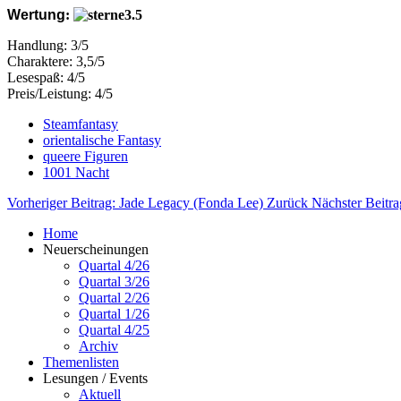
Wertung
:
Handlung: 3/5
Charaktere: 3,5/5
Lesespaß: 4/5
Preis/Leistung: 4/5
Steamfantasy
orientalische Fantasy
queere Figuren
1001 Nacht
Vorheriger Beitrag: Jade Legacy (Fonda Lee)
Zurück
Nächster Beitra
Home
Neuerscheinungen
Quartal 4/26
Quartal 3/26
Quartal 2/26
Quartal 1/26
Quartal 4/25
Archiv
Themenlisten
Lesungen / Events
Aktuell