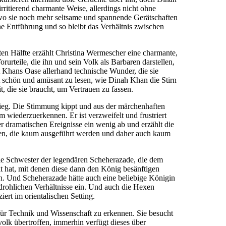
 irritierend charmante Weise, allerdings nicht ohne
 wo sie noch mehr seltsame und spannende Gerätschaften
ne Entführung und so bleibt das Verhältnis zwischen
sten Hälfte erzählt Christina Wermescher eine charmante,
rurteile, die ihn und sein Volk als Barbaren darstellen,
et Khans Oase allerhand technische Wunder, die sie
st schön und amüsant zu lesen, wie Dinah Khan die Stirn
it, die sie braucht, um Vertrauen zu fassen.
ieg. Die Stimmung kippt und aus der märchenhaften
 wiederzuerkennen. Er ist verzweifelt und frustriert
 dramatischen Ereignisse ein wenig ab und erzählt die
en, die kaum ausgeführt werden und daher auch kaum
die Schwester der legendären Scheherazade, die dem
t hat, mit denen diese dann den König besänftigen
ch. Und Scheherazade hätte auch eine beliebige Königin
edrohlichen Verhältnisse ein. Und auch die Hexen
ert im orientalischen Setting.
 für Technik und Wissenschaft zu erkennen. Sie besucht
olk übertroffen, immerhin verfügt dieses über