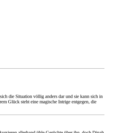
h die Situation völlig anders dar und sie kann sich in
em Glück steht eine magische Intrige entgegen, die
kursieren allerhand üble Gerüchte über ihn, doch Dinah