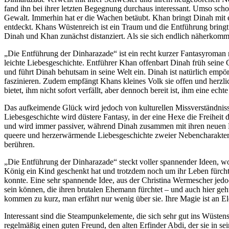
fand ihn bei ihrer letzten Begegnung durchaus interessant. Umso schocki
Gewalt. Immerhin hat er die Wachen betäubt. Khan bringt Dinah mit 
entdeckt. Khans Wüstenreich ist ein Traum und die Entführung bringt 
Dinah und Khan zunächst distanziert. Als sie sich endlich näherkom
„Die Entführung der Dinharazade“ ist ein recht kurzer Fantasyroman mi
leichte Liebesgeschichte. Entführer Khan offenbart Dinah früh seine Ge
und führt Dinah behutsam in seine Welt ein. Dinah ist natürlich empö
faszinieren. Zudem empfängt Khans kleines Volk sie offen und herzlic
bietet, ihm nicht sofort verfällt, aber dennoch bereit ist, ihm eine ec
Das aufkeimende Glück wird jedoch von kulturellen Missverständnis
Liebesgeschichte wird düstere Fantasy, in der eine Hexe die Freiheit
und wird immer passiver, während Dinah zusammen mit ihren neuen Fre
queere und herzerwärmende Liebesgeschichte zweier Nebencharakter
berühren.
„Die Entführung der Dinharazade“ steckt voller spannender Ideen, wo
König ein Kind geschenkt hat und trotzdem noch um ihr Leben fürchte
konnte. Eine sehr spannende Idee, aus der Christina Wermescher jedo
sein können, die ihren brutalen Ehemann fürchtet – und auch hier geh
kommen zu kurz, man erfährt nur wenig über sie. Ihre Magie ist an El
Interessant sind die Steampunkelemente, die sich sehr gut ins Wüsten
regelmäßig einen guten Freund, den alten Erfinder Abdi, der sie in s