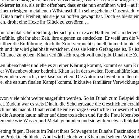
erter ist sie, als er ihr offenbart, dass er sie nun entführen wird – auf
einem riesigen, metallenen Wüstenschiff in seine geheime Oasenstadt,
Dinah mehr Freiheit, als sie je zu hoffen gewagt hat. Doch es bleibt ei
men, droht eine Hexe ihr Glück zu zerstören …
t orientalischem Setting, der sich grob in zwei Hälften teilt. In der er
fühle, gibt ihr aber Zeit, ihre eigenen zu entdecken. Er weiß um die Vo
rt über die Entführung, doch ihr Zorn verraucht schnell, immerhin biet
h und ihr wird glaubhaft versichert, dass sie keine Gefangene ist. Es i
hte Chance zu geben. Khan verhält sich respektvoll und gibt Dinah die Ze
sen überschattet und ehe es zu einer Klärung kommt, kommt es zum Kr
 der Wüstenbewohner bedroht. Khan ist in der zweiten Romanhälfte kaum
unden versucht, die Oase zu retten. Die Autorin schweift inmitten der
e, ehe es zum finalen Kampf kommt. Inklusive familiärer Verwicklung
von viele nicht weiter ausgeführt werden. So ist Dinah zum Beispiel 
t. Zudem war es stets Dinah, die Scheherazade die Geschichten erzähl
ch nichts macht. Dinah erzählt keine einzige Geschichte in diesem Bu
t die Autorin kaum näher auf diese toxischen und für die Frau lebensb
emente wie Wasser und Metall gebunden und sie wirken etwas fehlplatzi
setting fügen. Bereits im Palast ihres Schwagers ist Dinahs Faszination
eine Projekte einbindet. Abdi wird jedoch von Khan und seinem Wüstenv