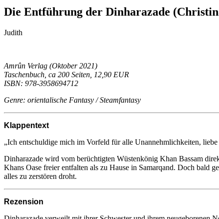
Die Entführung der Dinharazade (Christi
Judith
Amrûn Verlag (Oktober 2021)
Taschenbuch, ca 200 Seiten, 12,90 EUR
ISBN: 978-3958694712
Genre: orientalische Fantasy / Steamfantasy
Klappentext
„Ich entschuldige mich im Vorfeld für alle Unannehmlichkeiten, lieb
Dinharazade wird vom berüchtigten Wüstenkönig Khan Bassam direkt aus
Khans Oase freier entfalten als zu Hause in Samarqand. Doch bald ge
alles zu zerstören droht.
Rezension
Dinharazade verweilt mit ihrer Schwester und ihrem neugeborenen Ne