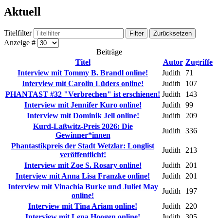
Aktuell
Titelfilter
Filter
Zurücksetzen
Anzeige #
Beiträge
Titel
Autor
Zugriffe
Interview mit Tommy B. Brandl online!
Judith
71
Interview mit Carolin Lüders online!
Judith
107
PHANTAST #32 "Verbrechen" ist erschienen!
Judith
143
Interview mit Jennifer Kuro online!
Judith
99
Interview mit Dominik Jell online!
Judith
209
Kurd-Laßwitz-Preis 2026: Die
Judith
336
Gewinner*innen
Phantastikpreis der Stadt Wetzlar: Longlist
Judith
213
veröffentlicht!
Interview mit Zoe S. Rosary online!
Judith
201
Interview mit Anna Lisa Franzke online!
Judith
201
Interview mit Vinachia Burke und Juliet May
Judith
197
online!
Interview mit Tina Ariam online!
Judith
220
Interview mit Lena Hoogen online!
Judith
305