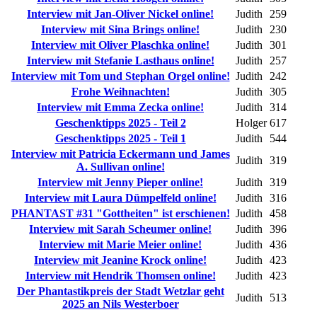
Interview mit Jan-Oliver Nickel online!
Judith
259
Interview mit Sina Brings online!
Judith
230
Interview mit Oliver Plaschka online!
Judith
301
Interview mit Stefanie Lasthaus online!
Judith
257
Interview mit Tom und Stephan Orgel online!
Judith
242
Frohe Weihnachten!
Judith
305
Interview mit Emma Zecka online!
Judith
314
Geschenktipps 2025 - Teil 2
Holger
617
Geschenktipps 2025 - Teil 1
Judith
544
Interview mit Patricia Eckermann und James
Judith
319
A. Sullivan online!
Interview mit Jenny Pieper online!
Judith
319
Interview mit Laura Dümpelfeld online!
Judith
316
PHANTAST #31 "Gottheiten" ist erschienen!
Judith
458
Interview mit Sarah Scheumer online!
Judith
396
Interview mit Marie Meier online!
Judith
436
Interview mit Jeanine Krock online!
Judith
423
Interview mit Hendrik Thomsen online!
Judith
423
Der Phantastikpreis der Stadt Wetzlar geht
Judith
513
2025 an Nils Westerboer