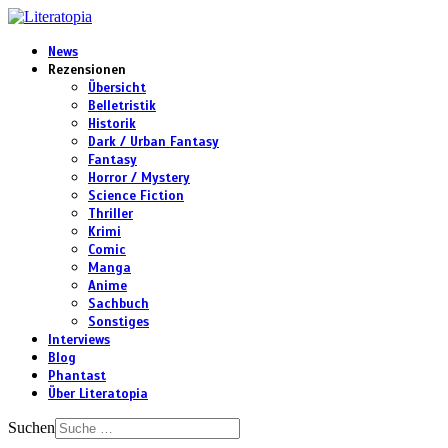
News
Rezensionen
Übersicht
Belletristik
Historik
Dark / Urban Fantasy
Fantasy
Horror / Mystery
Science Fiction
Thriller
Krimi
Comic
Manga
Anime
Sachbuch
Sonstiges
Interviews
Blog
Phantast
Über Literatopia
Suchen