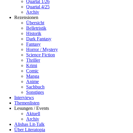
Quartal 1/26
Quartal 4/25
Archiv
Rezensionen
Übersicht
Belletristik
Historik
Dark Fantasy
Fantasy
Horror / Mystery
Science Fiction
Thriller
Krimi
Comic
Manga
Anime
Sachbuch
Sonstiges
Interviews
Themenlisten
Lesungen / Events
Aktuell
Archiv
Alishas Lit-Talk
Über Literatopia