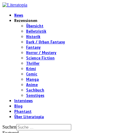
News
Rezensionen
Übersicht
Belletristik
Historik
Dark / Urban Fantasy
Fantasy
Horror / Mystery
Science Fiction
Thriller
Krimi
Comic
Manga
Anime
Sachbuch
Sonstiges
Interviews
Blog
Phantast
Über Literatopia
Suchen
Featured