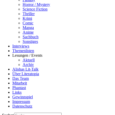
Horror / Mystery
Science Fiction
Thriller
Krimi
Comic
Manga
Anime
Sachbuch
Sonstiges
Interviews
Themenlisten
Lesungen / Events
Aktuell
Archiv
Alishas Lit-Talk
Über Literatopia
Das Team
Mitarbeit
Phantast
Links
Gewinnspiel
Impressum
Datenschutz