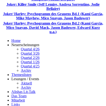
Joker: Killer Smile (Jeff Lemire, Andrea Sorrentino, Jodie
Bellaire)
Joker/ Harley: Psychogramm des Grauens Bd.1 (Kami Garcia,
Mike Mayhew, Mico Suayan, Jason Badower)
Joker/ Harley: Psychogramm des Grauens Bd.2 (Kami Garcia,
Mico Suayan, David Mack, Jason Badower, Edward Kurz
u.a.)
Home
Neuerscheinungen
Quartal 4/26
Quartal 3/26
Quartal 2/26
Quartal 1/26
Quartal 4/25
Archiv
Themenlisten
Lesungen / Events
Aktuell
Archiv
Alishas Lit-Talk
Das Team
Mitarbeit
Links