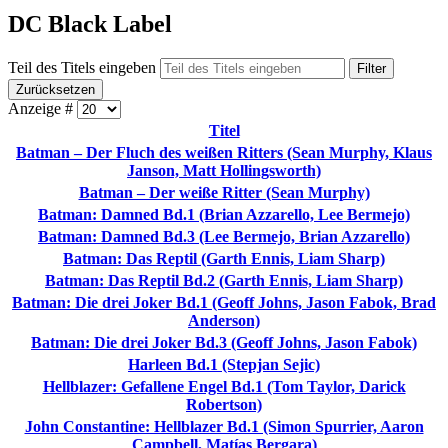
DC Black Label
Teil des Titels eingeben
Filter
Zurücksetzen
Anzeige #
Titel
Batman – Der Fluch des weißen Ritters (Sean Murphy, Klaus
Janson, Matt Hollingsworth)
Batman – Der weiße Ritter (Sean Murphy)
Batman: Damned Bd.1 (Brian Azzarello, Lee Bermejo)
Batman: Damned Bd.3 (Lee Bermejo, Brian Azzarello)
Batman: Das Reptil (Garth Ennis, Liam Sharp)
Batman: Das Reptil Bd.2 (Garth Ennis, Liam Sharp)
Batman: Die drei Joker Bd.1 (Geoff Johns, Jason Fabok, Brad
Anderson)
Batman: Die drei Joker Bd.3 (Geoff Johns, Jason Fabok)
Harleen Bd.1 (Stepjan Sejic)
Hellblazer: Gefallene Engel Bd.1 (Tom Taylor, Darick
Robertson)
John Constantine: Hellblazer Bd.1 (Simon Spurrier, Aaron
Campbell, Matías Bergara)