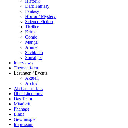
Historik
Dark Fantasy
Fantasy
Horror / Mystery
Science Fiction
Thriller
Krimi
Comic
Manga
Anime
Sachbuch
Sonstiges
Interviews
Themenlisten
Lesungen / Events
Aktuell
Archiv
Alishas Lit-Talk
Über Literatopia
Das Team
Mitarbeit
Phantast
Links
Gewinnspiel
Impressum