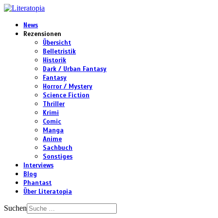
News
Rezensionen
Übersicht
Belletristik
Historik
Dark / Urban Fantasy
Fantasy
Horror / Mystery
Science Fiction
Thriller
Krimi
Comic
Manga
Anime
Sachbuch
Sonstiges
Interviews
Blog
Phantast
Über Literatopia
Suchen