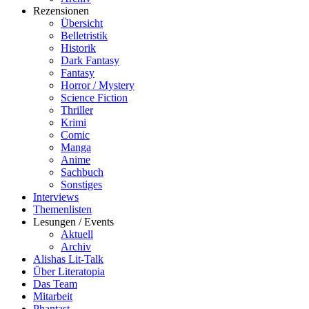
Rezensionen
Übersicht
Belletristik
Historik
Dark Fantasy
Fantasy
Horror / Mystery
Science Fiction
Thriller
Krimi
Comic
Manga
Anime
Sachbuch
Sonstiges
Interviews
Themenlisten
Lesungen / Events
Aktuell
Archiv
Alishas Lit-Talk
Über Literatopia
Das Team
Mitarbeit
Phantast