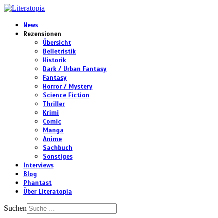
News
Rezensionen
Übersicht
Belletristik
Historik
Dark / Urban Fantasy
Fantasy
Horror / Mystery
Science Fiction
Thriller
Krimi
Comic
Manga
Anime
Sachbuch
Sonstiges
Interviews
Blog
Phantast
Über Literatopia
Suchen