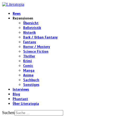
News
Rezensionen
Übersicht
Belletristik
Historik
Dark / Urban Fantasy
Fantasy
Horror / Mystery
Science Fiction
Thriller
Krimi
Comic
Manga
Anime
Sachbuch
Sonstiges
Interviews
Blog
Phantast
Über Literatopia
Suchen