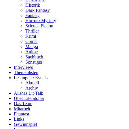
Historik
Dark Fantasy
Fantasy
Horror / Mystery
Science Fiction
Thriller
Krimi
Comic
Manga
Anime
Sachbuch
Sonstiges
Interviews
Themenlisten
Lesungen / Events
Aktuell
Archiv
Alishas Lit-Talk
Über Literatopia
Das Team
Mitarbeit
Phantast
Links
Gewinnspiel