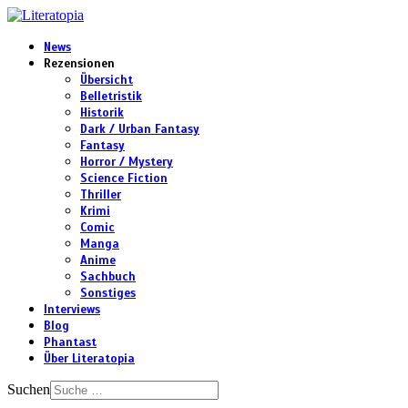
News
Rezensionen
Übersicht
Belletristik
Historik
Dark / Urban Fantasy
Fantasy
Horror / Mystery
Science Fiction
Thriller
Krimi
Comic
Manga
Anime
Sachbuch
Sonstiges
Interviews
Blog
Phantast
Über Literatopia
Suchen