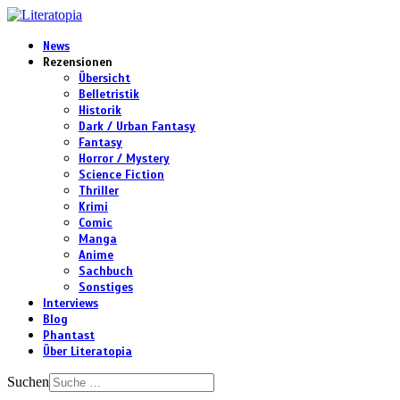
News
Rezensionen
Übersicht
Belletristik
Historik
Dark / Urban Fantasy
Fantasy
Horror / Mystery
Science Fiction
Thriller
Krimi
Comic
Manga
Anime
Sachbuch
Sonstiges
Interviews
Blog
Phantast
Über Literatopia
Suchen