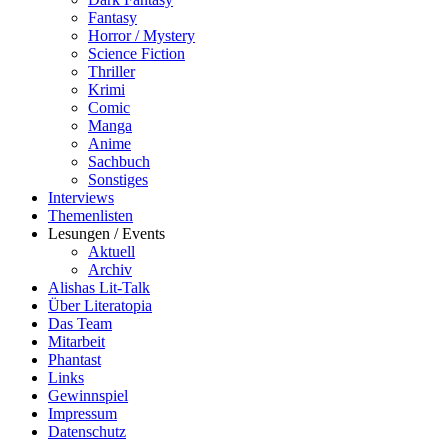
Fantasy
Horror / Mystery
Science Fiction
Thriller
Krimi
Comic
Manga
Anime
Sachbuch
Sonstiges
Interviews
Themenlisten
Lesungen / Events
Aktuell
Archiv
Alishas Lit-Talk
Über Literatopia
Das Team
Mitarbeit
Phantast
Links
Gewinnspiel
Impressum
Datenschutz