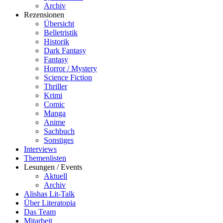
Archiv
Rezensionen
Übersicht
Belletristik
Historik
Dark Fantasy
Fantasy
Horror / Mystery
Science Fiction
Thriller
Krimi
Comic
Manga
Anime
Sachbuch
Sonstiges
Interviews
Themenlisten
Lesungen / Events
Aktuell
Archiv
Alishas Lit-Talk
Über Literatopia
Das Team
Mitarbeit