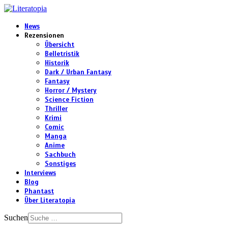
News
Rezensionen
Übersicht
Belletristik
Historik
Dark / Urban Fantasy
Fantasy
Horror / Mystery
Science Fiction
Thriller
Krimi
Comic
Manga
Anime
Sachbuch
Sonstiges
Interviews
Blog
Phantast
Über Literatopia
Suchen