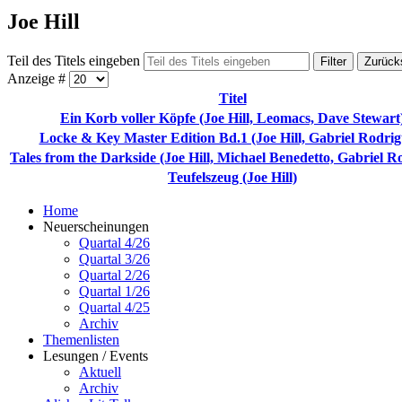
Joe Hill
Teil des Titels eingeben
Filter
Zurück
Anzeige #
Titel
Ein Korb voller Köpfe (Joe Hill, Leomacs, Dave Stewart
Locke & Key Master Edition Bd.1 (Joe Hill, Gabriel Rodrig
Tales from the Darkside (Joe Hill, Michael Benedetto, Gabriel R
Teufelszeug (Joe Hill)
Home
Neuerscheinungen
Quartal 4/26
Quartal 3/26
Quartal 2/26
Quartal 1/26
Quartal 4/25
Archiv
Themenlisten
Lesungen / Events
Aktuell
Archiv