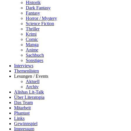
Historik
Dark Fantasy
Fantasy
Horror / Mystery
Science Fiction
Thriller
Krimi
Comic
Manga
Anime
Sachbuch
Sonstiges
Interviews
Themenlisten
Lesungen / Events
Aktuell
Archiv
Alishas Lit-Talk
Über Literatopia
Das Team
Mitarbeit
Phantast
Links
Gewinnspiel
Impressum