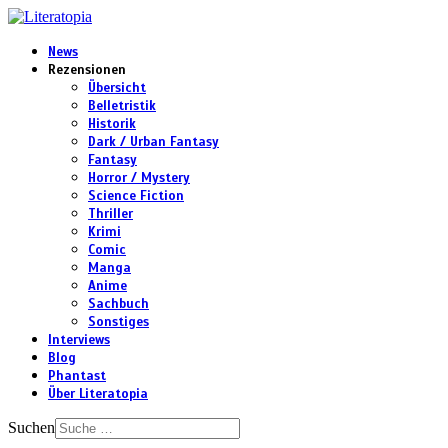
News
Rezensionen
Übersicht
Belletristik
Historik
Dark / Urban Fantasy
Fantasy
Horror / Mystery
Science Fiction
Thriller
Krimi
Comic
Manga
Anime
Sachbuch
Sonstiges
Interviews
Blog
Phantast
Über Literatopia
Suchen