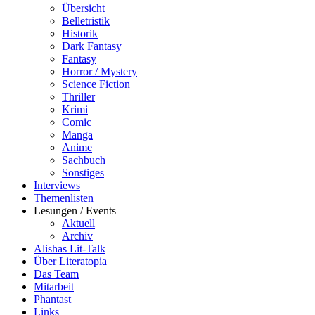
Übersicht
Belletristik
Historik
Dark Fantasy
Fantasy
Horror / Mystery
Science Fiction
Thriller
Krimi
Comic
Manga
Anime
Sachbuch
Sonstiges
Interviews
Themenlisten
Lesungen / Events
Aktuell
Archiv
Alishas Lit-Talk
Über Literatopia
Das Team
Mitarbeit
Phantast
Links