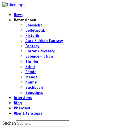
News
Rezensionen
Übersicht
Belletristik
Historik
Dark / Urban Fantasy
Fantasy
Horror / Mystery
Science Fiction
Thriller
Krimi
Comic
Manga
Anime
Sachbuch
Sonstiges
Interviews
Blog
Phantast
Über Literatopia
Suchen