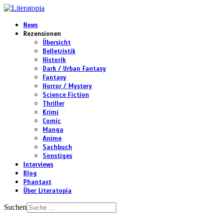
News
Rezensionen
Übersicht
Belletristik
Historik
Dark / Urban Fantasy
Fantasy
Horror / Mystery
Science Fiction
Thriller
Krimi
Comic
Manga
Anime
Sachbuch
Sonstiges
Interviews
Blog
Phantast
Über Literatopia
Suchen