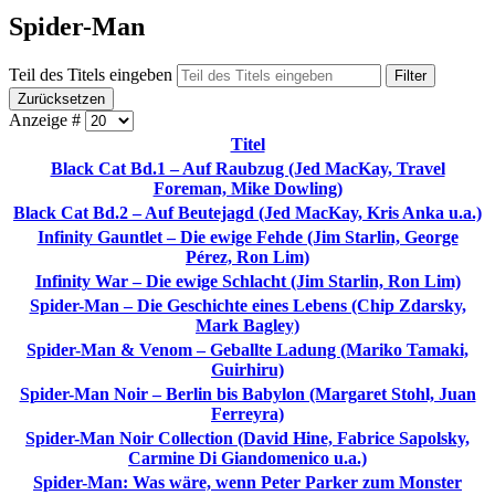
Spider-Man
Teil des Titels eingeben
Filter
Zurücksetzen
Anzeige #
Titel
Black Cat Bd.1 – Auf Raubzug (Jed MacKay, Travel
Foreman, Mike Dowling)
Black Cat Bd.2 – Auf Beutejagd (Jed MacKay, Kris Anka u.a.)
Infinity Gauntlet – Die ewige Fehde (Jim Starlin, George
Pérez, Ron Lim)
Infinity War – Die ewige Schlacht (Jim Starlin, Ron Lim)
Spider-Man – Die Geschichte eines Lebens (Chip Zdarsky,
Mark Bagley)
Spider-Man & Venom – Geballte Ladung (Mariko Tamaki,
Guirhiru)
Spider-Man Noir – Berlin bis Babylon (Margaret Stohl, Juan
Ferreyra)
Spider-Man Noir Collection (David Hine, Fabrice Sapolsky,
Carmine Di Giandomenico u.a.)
Spider-Man: Was wäre, wenn Peter Parker zum Monster