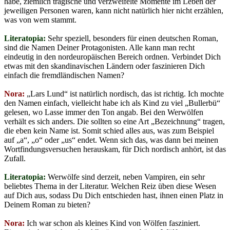
habe, ziemlich tragische und verzweifelte Momente im Leben der
jeweiligen Personen waren, kann nicht natürlich hier nicht erzählen,
was von wem stammt.
Literatopia:
Sehr speziell, besonders für einen deutschen Roman,
sind die Namen Deiner Protagonisten. Alle kann man recht
eindeutig in den nordeuropäischen Bereich ordnen. Verbindet Dich
etwas mit den skandinavischen Ländern oder faszinieren Dich
einfach die fremdländischen Namen?
Nora:
„Lars Lund“ ist natürlich nordisch, das ist richtig. Ich mochte
den Namen einfach, vielleicht habe ich als Kind zu viel „Bullerbü“
gelesen, wo Lasse immer den Ton angab. Bei den Werwölfen
verhält es sich anders. Die sollten so eine Art „Bezeichnung“ tragen,
die eben kein Name ist. Somit schied alles aus, was zum Beispiel
auf „a“, „o“ oder „us“ endet. Wenn sich das, was dann bei meinen
Wortfindungsversuchen herauskam, für Dich nordisch anhört, ist das
Zufall.
Literatopia:
Werwölfe sind derzeit, neben Vampiren, ein sehr
beliebtes Thema in der Literatur. Welchen Reiz üben diese Wesen
auf Dich aus, sodass Du Dich entschieden hast, ihnen einen Platz in
Deinem Roman zu bieten?
Nora:
Ich war schon als kleines Kind von Wölfen fasziniert.