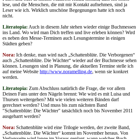
lese, und die Menschen, die mit mir Kontakt aufnehmen, sind ja
Leser wie ich. Wirklich unschöne Begegnungen hatte ich noch
nicht.
Literatopia:
Auch in diesem Jahr stehen wieder einige Buchmessen
ins Land. Wo wird man Dich treffen und live erleben können? Wird
es neben den Messe-Terminen auch Lesungstermine in einigen
Städten geben?
Nora:
Ich denke, man wird nach „Schattenblüte. Die Verborgenen“
auch „Schattenblüte. Die Wächter“ wieder auf der Buchmesse sehen
können. Lesungen sind in Planung, die aktuellen Termine stelle ich
auf meine Website
http://www.noramelling.de
, wenn sie konkret
werden.
Literatopia:
Zum Abschluss natürlich die Frage, die vor allem
Deinen Fans unter den Nägeln brennt: Wie wird es mit Luisa und
Thursen weitergehen? Mit wie vielen weiteren Bänden darf
gerechnet werden? Und muss bis zum nächsten Band
"Schattenblüte: Die Wächter" tatsächlich noch bis November 2011
ausgeharrt werden?
Nora:
Schattenblüte wird eine Trilogie werden, der zweite Band,
„Schattenblüte. Die Wächter“ kommt im November heraus. Von
Verlagsseite wird lange im Voraus geplant, wann welches Buch