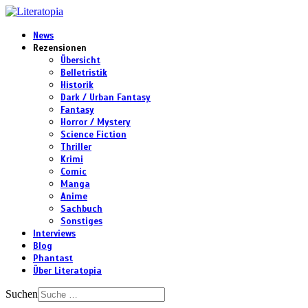
News
Rezensionen
Übersicht
Belletristik
Historik
Dark / Urban Fantasy
Fantasy
Horror / Mystery
Science Fiction
Thriller
Krimi
Comic
Manga
Anime
Sachbuch
Sonstiges
Interviews
Blog
Phantast
Über Literatopia
Suchen