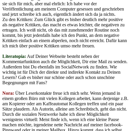
sie sich für mich, aber mal ehrlich: Ich habe vor der
Veröffentlichung am meinem Computer gesessen und geschrieben
und jetzt schreibe ich auch, eigentlich ändert sich da ja nichts.
Zu den Kritiken: Zum Glück gibt es bisher deutlich mehr positive
als negative Kritiken, das macht es etwas leichter, die negativen zu
ertragen. Ich weiß nicht, ob das mit zunehmender Routine noch
kommt, bis jetzt jedenfalls habe ich den Punkt, an dem negative
Kritiken einfach an einem abperlen, noch nicht erreicht. Dafür kann
ich mich über positive Kritiken umso mehr freuen.
Literatopia:
Auf Deiner Webseite besteht neben der
Kommentarfunktion auch die Möglichkeit, Dir eine Mail zu senden.
Außerdem bist Du ebenfalls im SocialNetwork zu finden. Wie
wichtig ist für Dich der direkte und indirekte Kontakt zu Deinen
Lesern? Gab es bisher nur schöne oder auch schon unschöne
Begegnungen mit Fans?
Nora:
Über Leserkontakte freue ich mich sehr. Wenn jemand in
einem großen Büro mit vielen Kollegen arbeitet, kann derjenige z.B.
am Kopierer oder am Kaffeautomat Kollegen treffen und ein paar
Sätze plaudern. Als Autorin, alleine am Schreibtisch, geht das nicht.
Durch die sozialen Netzwerke habe ich diese Möglichkeit
wenigstens virtuell: Meist finde ich, wenn ich eine kleine Pause
machen möchte, irgendeine nette Nachricht auf meiner facebook-
Pinnwand oder in meiner Mailbox. Hinzu kommt, dass ich selbst