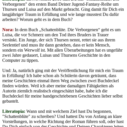
Verborgenen" den ersten Band Deiner Jugend-Fantasy-Reihe um
Thursen und Luisa auf den Markt gebracht. Ging damit für Dich ein
langjähriger Traum in Erfüllung und wie lange musstest Du dafür
arbeiten? Worum geht es in dem Buch?
Nora:
In dem Buch „Schattenblüte. Die Verborgenen“ geht es um
Luisa, die vor Schmerz um den Tod ihres Bruders in Trauer
versinkt. Ein Junge, der sich Thursen nennt, rettet sie aus ihrem
Seelentief und muss ihr dann gestehen, dass er kein Mensch,
sondern ein Werwolf ist. Mit allen Überarbeitungen hat es ungefähr
zwei Jahre gedauert, Luisas und Thursens Geschichte in den
Computer zu tippen.
Und: Ja, natürlich ging mit der Veröffentlichung für mich ein Traum
in Erfüllung! Ich habe schon als Schülerin davon geträumt, dass
meine Geschichten einmal ihren Weg zwischen zwei Buchdeckel
finden würden. Weil ich aber meine damaligen Fähigkeiten als
Autorin ziemlich realistisch eingeschätzt habe, habe ich die
Buchdeckel für meine handgeschriebenen Geschichten lieber selbst
gebastelt.
Literatopia:
Wann und mit welchem Ziel hast Du begonnen,
"Schattenblüte" zu schreiben? Und hattest Du von Anfang an klare
Vorstellungen, in welche Richtung der Roman führen soll, oder hast
Du Dich einfach von der Geschichte und Deinen Charakteren leiten