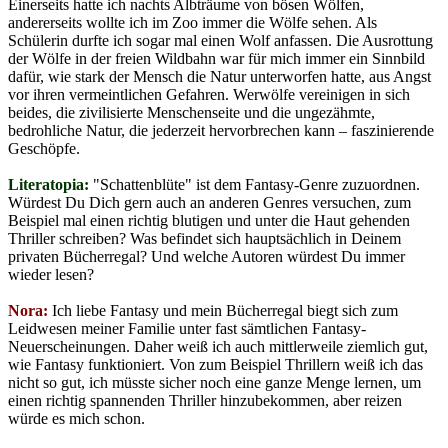
Einerseits hatte ich nachts Albträume von bösen Wölfen,
andererseits wollte ich im Zoo immer die Wölfe sehen. Als
Schülerin durfte ich sogar mal einen Wolf anfassen. Die Ausrottung
der Wölfe in der freien Wildbahn war für mich immer ein Sinnbild
dafür, wie stark der Mensch die Natur unterworfen hatte, aus Angst
vor ihren vermeintlichen Gefahren. Werwölfe vereinigen in sich
beides, die zivilisierte Menschenseite und die ungezähmte,
bedrohliche Natur, die jederzeit hervorbrechen kann – faszinierende
Geschöpfe.
Literatopia:
"Schattenblüte" ist dem Fantasy-Genre zuzuordnen.
Würdest Du Dich gern auch an anderen Genres versuchen, zum
Beispiel mal einen richtig blutigen und unter die Haut gehenden
Thriller schreiben? Was befindet sich hauptsächlich in Deinem
privaten Bücherregal? Und welche Autoren würdest Du immer
wieder lesen?
Nora:
Ich liebe Fantasy und mein Bücherregal biegt sich zum
Leidwesen meiner Familie unter fast sämtlichen Fantasy-
Neuerscheinungen. Daher weiß ich auch mittlerweile ziemlich gut,
wie Fantasy funktioniert. Von zum Beispiel Thrillern weiß ich das
nicht so gut, ich müsste sicher noch eine ganze Menge lernen, um
einen richtig spannenden Thriller hinzubekommen, aber reizen
würde es mich schon.