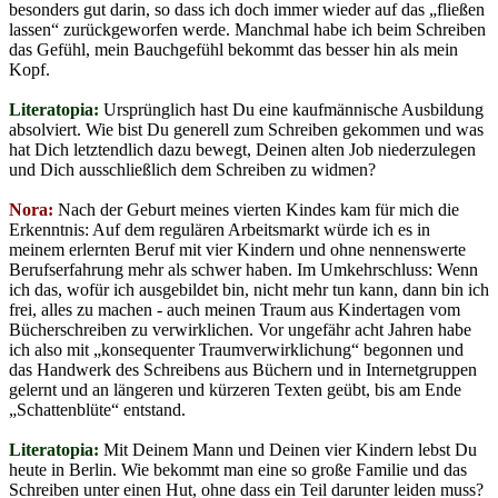
besonders gut darin, so dass ich doch immer wieder auf das „fließen
lassen“ zurückgeworfen werde. Manchmal habe ich beim Schreiben
das Gefühl, mein Bauchgefühl bekommt das besser hin als mein
Kopf.
Literatopia:
Ursprünglich hast Du eine kaufmännische Ausbildung
absolviert. Wie bist Du generell zum Schreiben gekommen und was
hat Dich letztendlich dazu bewegt, Deinen alten Job niederzulegen
und Dich ausschließlich dem Schreiben zu widmen?
Nora:
Nach der Geburt meines vierten Kindes kam für mich die
Erkenntnis: Auf dem regulären Arbeitsmarkt würde ich es in
meinem erlernten Beruf mit vier Kindern und ohne nennenswerte
Berufserfahrung mehr als schwer haben. Im Umkehrschluss: Wenn
ich das, wofür ich ausgebildet bin, nicht mehr tun kann, dann bin ich
frei, alles zu machen - auch meinen Traum aus Kindertagen vom
Bücherschreiben zu verwirklichen. Vor ungefähr acht Jahren habe
ich also mit „konsequenter Traumverwirklichung“ begonnen und
das Handwerk des Schreibens aus Büchern und in Internetgruppen
gelernt und an längeren und kürzeren Texten geübt, bis am Ende
„Schattenblüte“ entstand.
Literatopia:
Mit Deinem Mann und Deinen vier Kindern lebst Du
heute in Berlin. Wie bekommt man eine so große Familie und das
Schreiben unter einen Hut, ohne dass ein Teil darunter leiden muss?