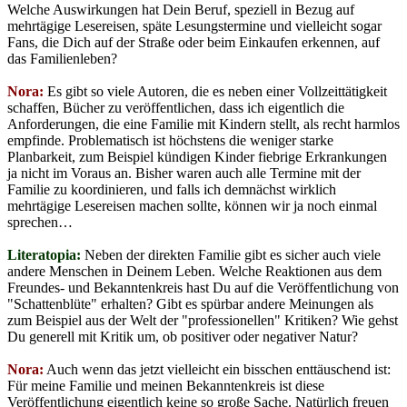
Welche Auswirkungen hat Dein Beruf, speziell in Bezug auf
mehrtägige Lesereisen, späte Lesungstermine und vielleicht sogar
Fans, die Dich auf der Straße oder beim Einkaufen erkennen, auf
das Familienleben?
Nora:
Es gibt so viele Autoren, die es neben einer Vollzeittätigkeit
schaffen, Bücher zu veröffentlichen, dass ich eigentlich die
Anforderungen, die eine Familie mit Kindern stellt, als recht harmlos
empfinde. Problematisch ist höchstens die weniger starke
Planbarkeit, zum Beispiel kündigen Kinder fiebrige Erkrankungen
ja nicht im Voraus an. Bisher waren auch alle Termine mit der
Familie zu koordinieren, und falls ich demnächst wirklich
mehrtägige Lesereisen machen sollte, können wir ja noch einmal
sprechen…
Literatopia:
Neben der direkten Familie gibt es sicher auch viele
andere Menschen in Deinem Leben. Welche Reaktionen aus dem
Freundes- und Bekanntenkreis hast Du auf die Veröffentlichung von
"Schattenblüte" erhalten? Gibt es spürbar andere Meinungen als
zum Beispiel aus der Welt der "professionellen" Kritiken? Wie gehst
Du generell mit Kritik um, ob positiver oder negativer Natur?
Nora:
Auch wenn das jetzt vielleicht ein bisschen enttäuschend ist:
Für meine Familie und meinen Bekanntenkreis ist diese
Veröffentlichung eigentlich keine so große Sache. Natürlich freuen