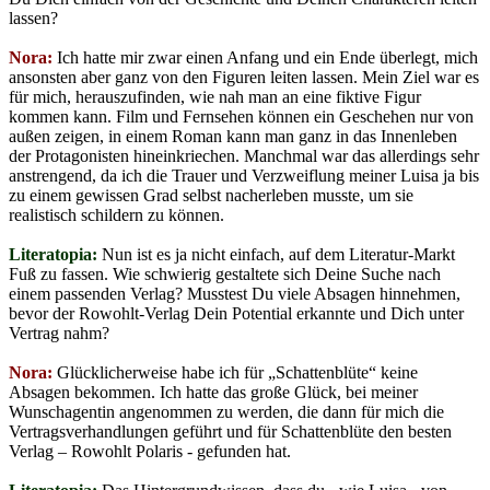
lassen?
Nora:
Ich hatte mir zwar einen Anfang und ein Ende überlegt, mich
ansonsten aber ganz von den Figuren leiten lassen. Mein Ziel war es
für mich, herauszufinden, wie nah man an eine fiktive Figur
kommen kann. Film und Fernsehen können ein Geschehen nur von
außen zeigen, in einem Roman kann man ganz in das Innenleben
der Protagonisten hineinkriechen. Manchmal war das allerdings sehr
anstrengend, da ich die Trauer und Verzweiflung meiner Luisa ja bis
zu einem gewissen Grad selbst nacherleben musste, um sie
realistisch schildern zu können.
Literatopia:
Nun ist es ja nicht einfach, auf dem Literatur-Markt
Fuß zu fassen. Wie schwierig gestaltete sich Deine Suche nach
einem passenden Verlag? Musstest Du viele Absagen hinnehmen,
bevor der Rowohlt-Verlag Dein Potential erkannte und Dich unter
Vertrag nahm?
Nora:
Glücklicherweise habe ich für „Schattenblüte“ keine
Absagen bekommen. Ich hatte das große Glück, bei meiner
Wunschagentin angenommen zu werden, die dann für mich die
Vertragsverhandlungen geführt und für Schattenblüte den besten
Verlag – Rowohlt Polaris - gefunden hat.