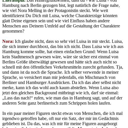
Literatopia:
Das Hintergrundwissen, dass du - wie Luisa - von
Hamburg nach Berlin gezogen bist, legt natürlich die Frage nahe,
wie viel Nora Melling in der Protagonistin steckt. Wie weit
identifizierst Du Dich mit Luisa, welche Charakterzüge könnten
glatt Deine eigenen sein und wie viel Einfluss haben andere
Menschen aus Deinem Umfeld auf die Gestaltung der Charaktere
genommen?
Nora:
Ich glaube nicht, dass so sehr viel Luisa in mir steckt. Luisa,
die sich immer durchboxt, das bin ich nicht. Dass Luisa wie ich aus
Hamburg komme sollte, hat einen einfachen Grund: Wenn Luisa
kein Stadtmensch gewesen wäre, wäre sie sicher erst einmal von
Berlins Größe überwältigt gewesen und hätte sich auch nicht so
schnell mit den öffentlichen Verkehrsmitteln zurecht gefunden. Tja,
und dann ist da noch die Sprache. Ich selber verwende in meiner
Sprache, so versichert man mir jedenfalls, ein Mischmasch von
Berliner und Hamburger Ausdrücken. Da ich das aber selbst nicht
merke, kann ich das wohl auch kaum abstellen. Wenn Luisa also
jetzt den gleichen Background mitbringt wie ich, darf sie einmal:
„Lass das nach!“ rufen, wie man das in Hamburg sagt, und auf der
anderen Seite ganz berlinerisch zum Schrippen holen laufen.
In ein paar meiner Figuren steckt etwas von Menschen, die ich mal
irgendwo getroffen habe, oft nur ein Satz, der mir im Gedächtnis
geblieben ist. Da das, was ich mir für meine Figuren ausgeborgt