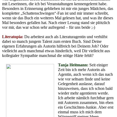
mit Leserinnen, die ich bei Veranstaltungen kennengelernt habe.
Besonders in Erinnerung geblieben ist mir ein junges Mädchen, das
kompletter „Schattenschwingen“-Fan ist und mir immer schreibt,
wenn sie das Buch ein weiteres Mal gelesen hat, und was ihr dieses
Mal besonders gefallen hat. Nach einer Lesung stand sie plötzlich
vor mir, das war schon sehr aufregend – für uns beide ;-)
Literatopia:
Du arbeitest auch als Literaturagentin und verhilfst
dabei so manch jungem Talent zum ersten Buch. Sind Deine
eigenen Erfahrungen als Autorin hilfreich bei Deinem Job? Oder
vielleicht auch manchmal etwas hinderlich, weil Dir vielleicht aus
kollegialer Sympathie manchmal die nötige Härte fehlt?
Tanja Heitmann:
Seit einiger
Zeit bin ich mehr Autorin als
Agentin, auch wenn ich das nach
wie vor seltsam finde und keine
Gelegenheit auslasse, darauf
hinzuweisen, dass ich schon bald
wieder mehr agentieren werde.
Ich arbeite nämlich furchtbar gern
mit Autorem zusammen, bin eben
ein Geschichten-Junkie. Aber erst
einmal muss ich mich dem
Würgegriff meiner Ideen