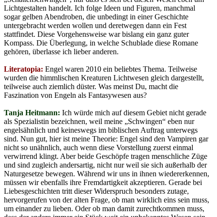
Lichtgestalten handelt. Ich folge Ideen und Figuren, manchmal
sogar gelben Abendroben, die unbedingt in einer Geschichte
untergebracht werden wollen und deretwegen dann ein Fest
stattfindet. Diese Vorgehensweise war bislang ein ganz guter
Kompass. Die Überlegung, in welche Schublade diese Romane
gehören, überlasse ich lieber anderen.
Literatopia:
Engel waren 2010 ein beliebtes Thema. Teilweise
wurden die himmlischen Kreaturen Lichtwesen gleich dargestellt,
teilweise auch ziemlich düster. Was meinst Du, macht die
Faszination von Engeln als Fantasywesen aus?
Tanja Heitmann:
Ich würde mich auf diesem Gebiet nicht gerade
als Spezialistin bezeichnen, weil meine „Schwingen“ eben nur
engelsähnlich und keineswegs im biblischen Auftrag unterwegs
sind. Nun gut, hier ist meine Theorie: Engel sind den Vampiren gar
nicht so unähnlich, auch wenn diese Vorstellung zuerst einmal
verwirrend klingt. Aber beide Geschöpfe tragen menschliche Züge
und sind zugleich andersartig, nicht nur weil sie sich außerhalb der
Naturgesetze bewegen. Während wir uns in ihnen wiedererkennen,
müssen wir ebenfalls ihre Fremdartigkeit akzeptieren. Gerade bei
Liebesgeschichten tritt dieser Widerspruch besonders zutage,
hervorgerufen von der alten Frage, ob man wirklich eins sein muss,
um einander zu lieben. Oder ob man damit zurechtkommen muss,