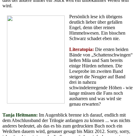
dass der andere immer ein Stück weit ein unbekanntes Wesen sein
wird.
Persönlich lese ich übrigens
deutlich lieber über gefallen
Engel, denn über reinen
Himmelswesen. Ein bisschen
Schwarz schadet eben nie.
Literatopia:
Die ersten beiden
Bände von „Schattenschwingen“
ließen Mila und Sam bereits
einige Hürden nehmen. Die
Leseprobe im zweiten Band
steigert die Neugier auf Band
drei in nahezu
schwindelerregende Höhen - wie
lange müssen die Fans noch
ausharren und was wird sie
genau erwarten?
Tanja Heitmann:
Im Augenblick brenne ich darauf, endlich mit
dem Abschlussband der Trilogie anfangen zu können ... was nichts
anderes bedeutet, als das es bis zum gedruckten Buch noch ein
Weilchen dauern wird, genauer gesagt bis März 2012. Sorry, sorry,