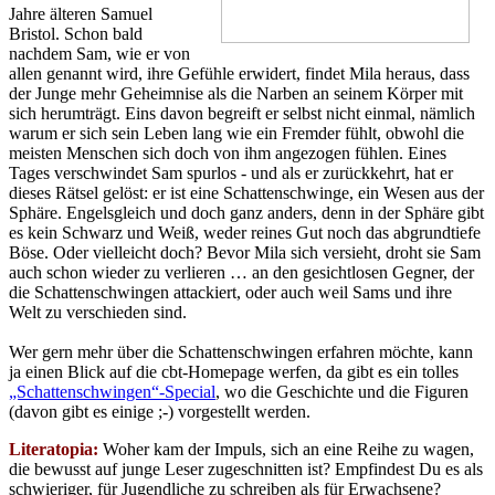
Jahre älteren Samuel
Bristol. Schon bald
nachdem Sam, wie er von
allen genannt wird, ihre Gefühle erwidert, findet Mila heraus, dass
der Junge mehr Geheimnise als die Narben an seinem Körper mit
sich herumträgt. Eins davon begreift er selbst nicht einmal, nämlich
warum er sich sein Leben lang wie ein Fremder fühlt, obwohl die
meisten Menschen sich doch von ihm angezogen fühlen. Eines
Tages verschwindet Sam spurlos - und als er zurückkehrt, hat er
dieses Rätsel gelöst: er ist eine Schattenschwinge, ein Wesen aus der
Sphäre. Engelsgleich und doch ganz anders, denn in der Sphäre gibt
es kein Schwarz und Weiß, weder reines Gut noch das abgrundtiefe
Böse. Oder vielleicht doch? Bevor Mila sich versieht, droht sie Sam
auch schon wieder zu verlieren … an den gesichtlosen Gegner, der
die Schattenschwingen attackiert, oder auch weil Sams und ihre
Welt zu verschieden sind.
Wer gern mehr über die Schattenschwingen erfahren möchte, kann
ja einen Blick auf die cbt-Homepage werfen, da gibt es ein tolles
„Schattenschwingen“-Special
, wo die Geschichte und die Figuren
(davon gibt es einige ;-) vorgestellt werden.
Literatopia:
Woher kam der Impuls, sich an eine Reihe zu wagen,
die bewusst auf junge Leser zugeschnitten ist? Empfindest Du es als
schwieriger, für Jugendliche zu schreiben als für Erwachsene?