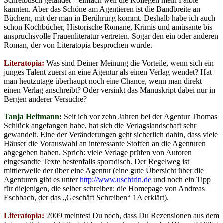
Schreibtisch gelandet – einfach weil die Kollegen mein Faible
kannten. Aber das Schöne am Agentieren ist die Bandbreite an
Büchern, mit der man in Berührung kommt. Deshalb habe ich auch
schon Kochbücher, Historische Romane, Krimis und amüsante bis
anspruchsvolle Frauenliteratur vertreten. Sogar den ein oder anderen
Roman, der von Literatopia besprochen wurde.
Literatopia:
Was sind Deiner Meinung die Vorteile, wenn sich ein
junges Talent zuerst an eine Agentur als einen Verlag wendet? Hat
man heutzutage überhaupt noch eine Chance, wenn man direkt
einen Verlag anschreibt? Oder versinkt das Manuskript dabei nur in
Bergen anderer Versuche?
Tanja Heitmann:
Seit ich vor zehn Jahren bei der Agentur Thomas
Schlück angefangen habe, hat sich die Verlagslandschaft sehr
gewandelt. Eine der Veränderungen geht sicherlich dahin, dass viele
Häuser die Vorauswahl an interessante Stoffen an die Agenturen
abgegeben haben. Sprich: viele Verlage prüfen von Autoren
eingesandte Texte bestenfalls sporadisch. Der Regelweg ist
mittlerweile der über eine Agentur (eine gute Übersicht über die
Agenturen gibt es unter
http://www.uschtrin.de
und noch ein Tipp
für diejenigen, die selber schreiben: die Homepage von Andreas
Eschbach, der das „Geschäft Schreiben“ 1A erklärt).
Literatopia:
2009 meintest Du noch, dass Du Rezensionen aus dem