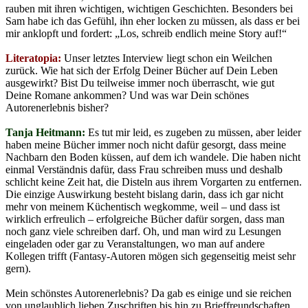
rauben mit ihren wichtigen, wichtigen Geschichten. Besonders bei
Sam habe ich das Gefühl, ihn eher locken zu müssen, als dass er bei
mir anklopft und fordert: „Los, schreib endlich meine Story auf!“
Literatopia:
Unser letztes Interview liegt schon ein Weilchen
zurück. Wie hat sich der Erfolg Deiner Bücher auf Dein Leben
ausgewirkt? Bist Du teilweise immer noch überrascht, wie gut
Deine Romane ankommen? Und was war Dein schönes
Autorenerlebnis bisher?
Tanja Heitmann:
Es tut mir leid, es zugeben zu müssen, aber leider
haben meine Bücher immer noch nicht dafür gesorgt, dass meine
Nachbarn den Boden küssen, auf dem ich wandele. Die haben nicht
einmal Verständnis dafür, dass Frau schreiben muss und deshalb
schlicht keine Zeit hat, die Disteln aus ihrem Vorgarten zu entfernen.
Die einzige Auswirkung besteht bislang darin, dass ich gar nicht
mehr von meinem Küchentisch wegkomme, weil – und dass ist
wirklich erfreulich – erfolgreiche Bücher dafür sorgen, dass man
noch ganz viele schreiben darf. Oh, und man wird zu Lesungen
eingeladen oder gar zu Veranstaltungen, wo man auf andere
Kollegen trifft (Fantasy-Autoren mögen sich gegenseitig meist sehr
gern).
Mein schönstes Autorenerlebnis? Da gab es einige und sie reichen
von unglaublich lieben Zuschriften bis hin zu Brieffreundschaften