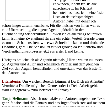
entwinden, indem ich sie alle
aufschreibe ... Im Klartext
bedeutet das, dass ich meine feste
Liste an deutschsprachigen
Autoren habe, mit denen ich
schon länger zusammenarbeite. Für die meisten von ihnen war es
eine Überraschung, die eigene Agentin plötzlich in der
Buchhandlung wiederzufinden. Soweit ich es allerdings beurteilen
kann, ist meine Zweiteilung für alle ein echter Vorteil. Gerade wenn
es um die Schattenseiten, wie etwa Schreibblockaden und drohende
Deadlines, geht. Die Sensibilität ist viel größer, da ich Schreib- und
Veröffentlichungsprozesse jetzt aus erster Hand kenne.
Übrigens brauche ich als Agentin niemals „Härte“ walten zu lassen
;-). Agentur und Autor sind schließlich Partner, mit dem gleichen
Ziel vor den Augen: herausfinden und umsetzen, was das Beste für
den Autoren ist.
Literatopia:
Um welchen Bereich kümmerst Du Dich als Agentin?
Vermittelst Du alle möglichen Genres oder ist Dein Arbeitsgebiet
stark eingegrenzt – zum Beispiel auf Fantasy?
Tanja Heitmann:
Als ich noch aktiv von Autoren angebotene Texte
geprüft habe, sind die Fantasy und das Jugendbuch stets auf meinem