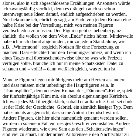
alones, also in sich abgeschlossene Erzählungen. Ansonsten würde
ich zwangsläufig verrückt, denn es drängeln auch so schon
unentwegt neue Ideen darauf, endlich aufgeschrieben zu werden.
Nur bekomme ich, ehrlich gesagt, am Ende von jedem Roman eine
halbe Krise bei der Vorstellung, mich von meinen Figuren
verabschieden zu müssen. Den Figuren geht es nebenbei ganz
ähnlich, die wollen von dem Wort „Ende“ nichts hören. Mittlerweile
habe ich mich damit abgefunden, mir zu jedem Stand-alone, wie
z.B. „Wintermond“, sogleich Notizen für eine Fortsetzung zu
machen. Dass erleichtert mir den Trennungsschmerz, und wenn ich
eines Tages mal überraschenderweise über so was wie Freizeit
verfügen sollte, brauche ich nur in meine Schatzkisten-Datei zu
schauen und – voilà! – dann weiß ich gleich, was zu tun ist.
Manche Figuren liegen mir übrigens mehr am Herzen als andere,
und dass müssen nicht unbedingt die Hauptfiguren sein. In
„Traumsplitter“, dem neuesten Roman der „Dämonen“-Reihe, spielt
der fünfzehnjährige Kimi mit, ein absolut eigensinniges Kerlchen.
Ich war jedes Mal überglücklich, sobald er auftauchte. Gott sei dank
ist der Held der Geschichte, Gabriel, ein ziemlich lässiger Typ. Dem
hat es nichts ausgemacht, dass seine Autorin fremdschwärmt.
Andere Figuren, die hier nicht namentlich genannt werden sollen,
würden in so einem Fall ein riesiges Geschrei veranstalten. Andere
Figuren wiederum, wie etwa Sam aus den „Schattenschwingen“,
sind viel zu smart, um der armen Autorenseele den Nachtschlaf zu