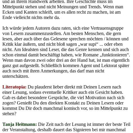
und an ihrem Handwerk arbeiten. Ihre Geschichte muss im
Mittelpunkt stehen und nicht Meinungen und Trends. Wenn man
Ecken und Kanten schleift, um es allen recht zu machen, ist am
Ende vielleicht nichts mehr da.
Ich würde jedem Autoren dazu raten, sich eine Vertrauensgruppe
von Lesern zusammenzustellen. Am besten Menschen, die gern
lesen, aber auch über das Gelesene sprechen möchten / können und
Kritik klar äußern, und nicht bloß sagen „war supi“ ... oder eben
nicht. Am Idealsten sind Leser, die das Genre kennen und sich auch
schon einmal damit beschäftigt haben, wie Romane „funktionieren“.
Wenn man davon zwei oder drei an der Hand hat, ist man eigentlich
ganz gut aufgestellt. Schließlich kommen Agent und Lektorat später
auch noch mit ihren Anmerkungen, das darf man nicht
unterschätzen.
Literatopia:
Du plauderst lieber direkt mit Deinen Lesern nach
einer Lesung, sodass eventuelle Kritiker auch ein Gesicht haben.
Gab es dabei besondere Gespräche, die viel Motivation nach sich
zogen? Genießt Du den direkten Kontakt zu Deinen Lesern oder
kommst Du Dir doch manchmal komisch vor, so im Mittelpunkt zu
stehen?
Tanja Heitmann:
Die Zeit nach der Lesung ist immer der beste Teil
der Veranstaltung, deshalb dauert das Signieren bei mir manchmal