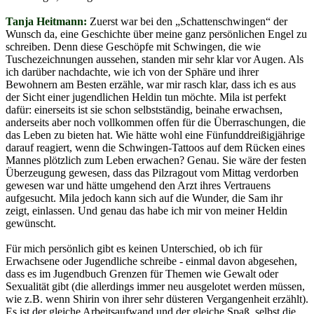
Tanja Heitmann:
Zuerst war bei den „Schattenschwingen“ der
Wunsch da, eine Geschichte über meine ganz persönlichen Engel zu
schreiben. Denn diese Geschöpfe mit Schwingen, die wie
Tuschezeichnungen aussehen, standen mir sehr klar vor Augen. Als
ich darüber nachdachte, wie ich von der Sphäre und ihrer
Bewohnern am Besten erzähle, war mir rasch klar, dass ich es aus
der Sicht einer jugendlichen Heldin tun möchte. Mila ist perfekt
dafür: einerseits ist sie schon selbstständig, beinahe erwachsen,
anderseits aber noch vollkommen offen für die Überraschungen, die
das Leben zu bieten hat. Wie hätte wohl eine Fünfunddreißigjährige
darauf reagiert, wenn die Schwingen-Tattoos auf dem Rücken eines
Mannes plötzlich zum Leben erwachen? Genau. Sie wäre der festen
Überzeugung gewesen, dass das Pilzragout vom Mittag verdorben
gewesen war und hätte umgehend den Arzt ihres Vertrauens
aufgesucht. Mila jedoch kann sich auf die Wunder, die Sam ihr
zeigt, einlassen. Und genau das habe ich mir von meiner Heldin
gewünscht.
Für mich persönlich gibt es keinen Unterschied, ob ich für
Erwachsene oder Jugendliche schreibe - einmal davon abgesehen,
dass es im Jugendbuch Grenzen für Themen wie Gewalt oder
Sexualität gibt (die allerdings immer neu ausgelotet werden müssen,
wie z.B. wenn Shirin von ihrer sehr düsteren Vergangenheit erzählt).
Es ist der gleiche Arbeitsaufwand und der gleiche Spaß, selbst die