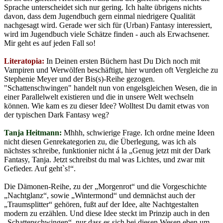
Sprache unterscheidet sich nur gering. Ich halte übrigens nichts
davon, dass dem Jugendbuch gern einmal niedrigere Qualität
nachgesagt wird. Gerade wer sich für (Urban) Fantasy interessiert,
wird im Jugendbuch viele Schätze finden - auch als Erwachsener.
Mir geht es auf jeden Fall so!
Literatopia:
In Deinen ersten Büchern hast Du Dich noch mit
Vampiren und Werwölfen beschäftigt, hier wurden oft Vergleiche zu
Stephenie Meyer und der Bis(s)-Reihe gezogen.
"Schattenschwingen" handelt nun von engelsgleichen Wesen, die in
einer Parallelwelt existieren und die in unsere Welt wechseln
können. Wie kam es zu dieser Idee? Wolltest Du damit etwas von
der typischen Dark Fantasy weg?
Tanja Heitmann:
Mhhh, schwierige Frage. Ich ordne meine Ideen
nicht diesen Genrekategorien zu, die Überlegung, was ich als
nächstes schreibe, funktionier nicht á la „Genug jetzt mit der Dark
Fantasy, Tanja. Jetzt schreibst du mal was Lichtes, und zwar mit
Gefieder. Auf geht`s!“.
Die Dämonen-Reihe, zu der „Morgenrot“ und die Vorgeschichte
„Nachtglanz“, sowie „Wintermond“ und demnächst auch der
„Traumsplitter“ gehören, fußt auf der Idee, alte Nachtgestalten
modern zu erzählen. Und diese Idee steckt im Prinzip auch in den
„Schattenschwingen“, nur dass es sich bei diesen Wesen eben um