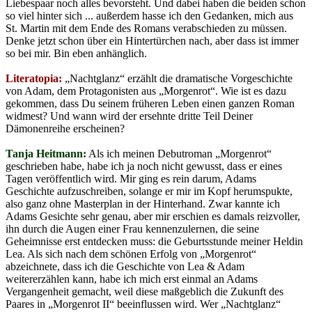
Liebespaar noch alles bevorsteht. Und dabei haben die beiden schon
so viel hinter sich ... außerdem hasse ich den Gedanken, mich aus
St. Martin mit dem Ende des Romans verabschieden zu müssen.
Denke jetzt schon über ein Hintertürchen nach, aber dass ist immer
so bei mir. Bin eben anhänglich.
Literatopia:
„Nachtglanz“ erzählt die dramatische Vorgeschichte
von Adam, dem Protagonisten aus „Morgenrot“. Wie ist es dazu
gekommen, dass Du seinem früheren Leben einen ganzen Roman
widmest? Und wann wird der ersehnte dritte Teil Deiner
Dämonenreihe erscheinen?
Tanja Heitmann:
Als ich meinen Debutroman „Morgenrot“
geschrieben habe, habe ich ja noch nicht gewusst, dass er eines
Tagen veröffentlich wird. Mir ging es rein darum, Adams
Geschichte aufzuschreiben, solange er mir im Kopf herumspukte,
also ganz ohne Masterplan in der Hinterhand. Zwar kannte ich
Adams Gesichte sehr genau, aber mir erschien es damals reizvoller,
ihn durch die Augen einer Frau kennenzulernen, die seine
Geheimnisse erst entdecken muss: die Geburtsstunde meiner Heldin
Lea. Als sich nach dem schönen Erfolg von „Morgenrot“
abzeichnete, dass ich die Geschichte von Lea & Adam
weitererzählen kann, habe ich mich erst einmal an Adams
Vergangenheit gemacht, weil diese maßgeblich die Zukunft des
Paares in „Morgenrot II“ beeinflussen wird. Wer „Nachtglanz“