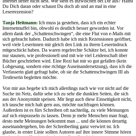
Internet lieber nicht liest. Wie sieht es inzwischen bei Dir aus? Hältst
Du Dich daran oder schaust Du doch ab und an mal in eine
Leserrezension?
Tanja Heitmann:
Ich muss ja gestehen, dass ich ein echter
Internetmuffel bin, obwohl es deutlich besser geworden ist. Vor
allem dank der „Schattenschwingen“, die eine Flut von e-Mails mit
sich gebracht haben. Dadurch habe ich mich Rezensionen geöffnet,
weil viele Leserinnen mir gleich den Link zu ihrem Leseeindruck
mitgeschickt haben. Da waren regelrechte Schätze bei, ich konnte
nur staunen, wie professionell und mit wie viel Leidenschaft über
Bücher geschrieben wird. Eine Rezi hat mir so gut gefallen (kein
Lobgesang, sondern eine richtige Auseinandersetzung), dass ich die
Verfasserin glatt gefragt habe, ob sie die Schattenschwingen III als
Testleserin begleiten möchte.
Von mir aus begebe ich mich allerdings nach wie vor nicht auf die
Suche im Netz, dafür sehe ich zu sehr die dunklen Seiten, die sich
aus der Anonymität speisen. Mir liegt auch diese Einseitigkeit nicht,
ich tausche mich halt gern aus, möchte nachfragen können.
Außerdem ist es fürs Schreiben oft nachteilig, zu viele Meinungen
auf sich einprasseln zu lassen. Denn je mehr Menschen man fragt,
desto mehr Meinungen bekommt man ... und die können derartig
auseinandergehen, bis der Schreiberling ganz verwirrt ist. Ich
glaube, in erster Linie sollten Autoren auf ihre innere Stimme hören