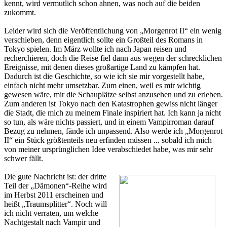
kennt, wird vermutlich schon ahnen, was noch auf die beiden
zukommt.
Leider wird sich die Veröffentlichung von „Morgenrot II“ ein wenig
verschieben, denn eigentlich sollte ein Großteil des Romans in
Tokyo spielen. Im März wollte ich nach Japan reisen und
recherchieren, doch die Reise fiel dann aus wegen der schrecklichen
Ereignisse, mit denen dieses großartige Land zu kämpfen hat.
Dadurch ist die Geschichte, so wie ich sie mir vorgestellt habe,
einfach nicht mehr umsetzbar. Zum einen, weil es mir wichtig
gewesen wäre, mir die Schauplätze selbst anzusehen und zu erleben.
Zum anderen ist Tokyo nach den Katastrophen gewiss nicht länger
die Stadt, die mich zu meinem Finale inspiriert hat. Ich kann ja nicht
so tun, als wäre nichts passiert, und in einem Vampirroman darauf
Bezug zu nehmen, fände ich unpassend. Also werde ich „Morgenrot
II“ ein Stück größtenteils neu erfinden müssen ... sobald ich mich
von meiner ursprünglichen Idee verabschiedet habe, was mir sehr
schwer fällt.
Die gute Nachricht ist: der dritte
Teil der „Dämonen“-Reihe wird
im Herbst 2011 erscheinen und
heißt „Traumsplitter“. Noch will
ich nicht verraten, um welche
Nachtgestalt nach Vampir und