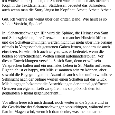
ich wünschte mir ja auch, die Szenen würden einfach aus meinem
Kopf in die Textdatei fallen. Stattdessen bedeutet das Schreiben,
auch wenn man die Story längst im Kopf hat: Arbeit, Arbeit, Arbeit.
Gut, ich verrate ein wenig über den dritten Band. Wie heißt es so
schön: Vorsicht, Spoiler!
In „Schattenschwingen III“ wird die Sphäre, die Heimat von Sam
und Seinesgleichen, ihre Grenzen in so mancher Hinsicht öffnen
und die Schattenschwingen werden nicht nur mehr über ihre bislang
oftmals in Vergessenheit geratenen Gaben lernen, sondern sie auch
einsetzen. Es wird sich auch zeigen, was es bedeutet, wenn die
beiden so verschiedenen Welten erneut aufeinanderstoßen. Vor
diesen Entwicklungen verschließt sich Sam, denn er will sein
Versprechen halten und ein normales Leben in St. Martin aufbauen.
Eigentlich ist er happy, mit Mila zusammen sein zu können, aber
sowohl die Begegnungen mit Asami als auch seine unüberwindbare
Sehnsucht nach der Sphäre werfen einen Schatten auf das Glück.
Mila hingegen bekommt die Auswirkungen der einmal geöffneten
Grenzen am eigenen Leib zu spüren, als sie plötzlich dem tot
geglaubten Nikolai gegenübersteht ...
Vor allem freue ich mich darauf, noch weiter in die Sphäre und in
die Geschichte der Schattenschwingen vorzudringen, während mir
flau im Magen wird, wenn ich dran denke, was meinem armen