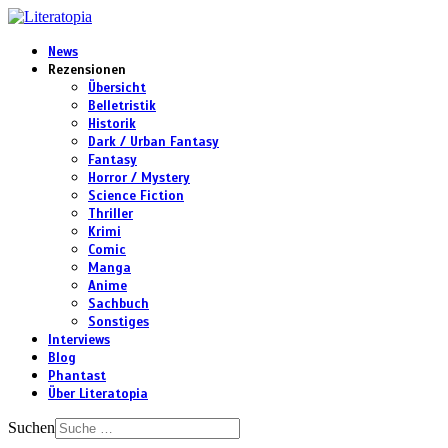
News
Rezensionen
Übersicht
Belletristik
Historik
Dark / Urban Fantasy
Fantasy
Horror / Mystery
Science Fiction
Thriller
Krimi
Comic
Manga
Anime
Sachbuch
Sonstiges
Interviews
Blog
Phantast
Über Literatopia
Suchen