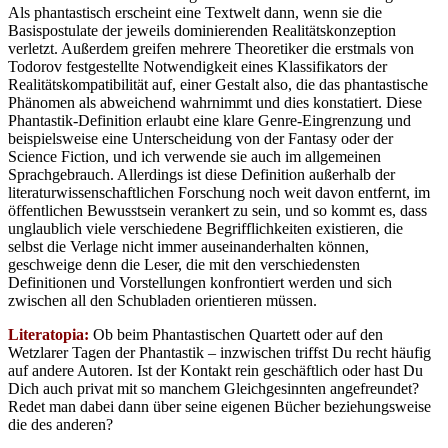
Als phantastisch erscheint eine Textwelt dann, wenn sie die
Basispostulate der jeweils dominierenden Realitätskonzeption
verletzt. Außerdem greifen mehrere Theoretiker die erstmals von
Todorov festgestellte Notwendigkeit eines Klassifikators der
Realitätskompatibilität auf, einer Gestalt also, die das phantastische
Phänomen als abweichend wahrnimmt und dies konstatiert. Diese
Phantastik-Definition erlaubt eine klare Genre-Eingrenzung und
beispielsweise eine Unterscheidung von der Fantasy oder der
Science Fiction, und ich verwende sie auch im allgemeinen
Sprachgebrauch. Allerdings ist diese Definition außerhalb der
literaturwissenschaftlichen Forschung noch weit davon entfernt, im
öffentlichen Bewusstsein verankert zu sein, und so kommt es, dass
unglaublich viele verschiedene Begrifflichkeiten existieren, die
selbst die Verlage nicht immer auseinanderhalten können,
geschweige denn die Leser, die mit den verschiedensten
Definitionen und Vorstellungen konfrontiert werden und sich
zwischen all den Schubladen orientieren müssen.
Literatopia:
Ob beim Phantastischen Quartett oder auf den
Wetzlarer Tagen der Phantastik – inzwischen triffst Du recht häufig
auf andere Autoren. Ist der Kontakt rein geschäftlich oder hast Du
Dich auch privat mit so manchem Gleichgesinnten angefreundet?
Redet man dabei dann über seine eigenen Bücher beziehungsweise
die des anderen?