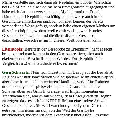
Mann vorstellte und sich dann als Nephilim entpuppte. Wie schon
bei GRIM bin ich also von meinem Protagonisten ausgegangen und
habe mich dann mit verschiedenen Mythen rund um Engel,
Dämonen und Nephilim beschäftigt, die teilweise auch in die
Geschichte eingeflossen sind. Ich bin aber keinem der bereits
vorhandenen Wege gefolgt, sondern habe einen eigenen Mythos um
diese Geschöpfe gewoben, weil es mir wichtig war, Nandos
Geschichte zu erzählen und die überirdischen Wesen so
darzustellen, wie ich sie mir in unserer Welt vorstellen kann.
Literatopia:
Bereits in der Leseprobe zu „Nephilim“ geht es recht
brutal zu und man kommt in den Genuss kreativer, aber auch
ekelerregender Beschreibungen. Würdest Du „Nephilim“ im
Vergleich zu „Grim“ als düsterer bezeichnen?
Gesa Schwartz:
Nein, zumindest nicht in Bezug auf die Brutalität.
Es gibt zwar grausame Stellen wie beispielsweise im ersten Kapitel,
aber diese halten sich im weiteren Handlungsverlauf im Rahmen
und übersteigen beispielsweise nicht die Grausamkeiten der
Schattenalben aus Grim II. Gerade, weil Engel momentan ein
Trendthema sind, war es mir wichtig, dem Leser gleich zu Beginn
zu zeigen, dass es sich bei NEPHILIM um eine andere Art von
Geschichte handelt. Sie wird von einer ganz eigenen Düsternis
getragen; inwiefern sie sich von der Welt der Gargoyles
unterscheidet, möchte ich dem Leser selbst überlassen, um keine