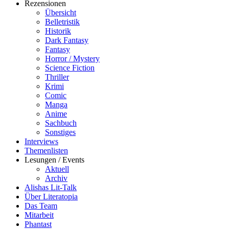
Rezensionen
Übersicht
Belletristik
Historik
Dark Fantasy
Fantasy
Horror / Mystery
Science Fiction
Thriller
Krimi
Comic
Manga
Anime
Sachbuch
Sonstiges
Interviews
Themenlisten
Lesungen / Events
Aktuell
Archiv
Alishas Lit-Talk
Über Literatopia
Das Team
Mitarbeit
Phantast