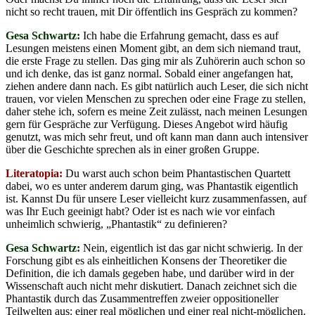
nicht so recht trauen, mit Dir öffentlich ins Gespräch zu kommen?
Gesa Schwartz:
Ich habe die Erfahrung gemacht, dass es auf
Lesungen meistens einen Moment gibt, an dem sich niemand traut,
die erste Frage zu stellen. Das ging mir als Zuhörerin auch schon so
und ich denke, das ist ganz normal. Sobald einer angefangen hat,
ziehen andere dann nach. Es gibt natürlich auch Leser, die sich nicht
trauen, vor vielen Menschen zu sprechen oder eine Frage zu stellen,
daher stehe ich, sofern es meine Zeit zulässt, nach meinen Lesungen
gern für Gespräche zur Verfügung. Dieses Angebot wird häufig
genutzt, was mich sehr freut, und oft kann man dann auch intensiver
über die Geschichte sprechen als in einer großen Gruppe.
Literatopia:
Du warst auch schon beim Phantastischen Quartett
dabei, wo es unter anderem darum ging, was Phantastik eigentlich
ist. Kannst Du für unsere Leser vielleicht kurz zusammenfassen, auf
was Ihr Euch geeinigt habt? Oder ist es nach wie vor einfach
unheimlich schwierig, „Phantastik“ zu definieren?
Gesa Schwartz:
Nein, eigentlich ist das gar nicht schwierig. In der
Forschung gibt es als einheitlichen Konsens der Theoretiker die
Definition, die ich damals gegeben habe, und darüber wird in der
Wissenschaft auch nicht mehr diskutiert. Danach zeichnet sich die
Phantastik durch das Zusammentreffen zweier oppositioneller
Teilwelten aus: einer real möglichen und einer real nicht-möglichen.