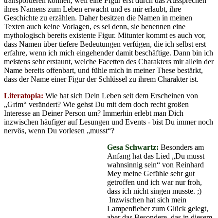
transportieren können, weil eine Figur erst durch das Aussprechen
ihres Namens zum Leben erwacht und es mir erlaubt, ihre
Geschichte zu erzählen. Daher besitzen die Namen in meinen
Texten auch keine Vorlagen, es sei denn, sie benennen eine
mythologisch bereits existente Figur. Mitunter kommt es auch vor,
dass Namen über tiefere Bedeutungen verfügen, die ich selbst erst
erfahre, wenn ich mich eingehender damit beschäftige. Dann bin ich
meistens sehr erstaunt, welche Facetten des Charakters mir allein der
Name bereits offenbart, und fühle mich in meiner These bestärkt,
dass der Name einer Figur der Schlüssel zu ihrem Charakter ist.
Literatopia:
Wie hat sich Dein Leben seit dem Erscheinen von
„Grim“ verändert? Wie gehst Du mit dem doch recht großen
Interesse an Deiner Person um? Immerhin erlebt man Dich
inzwischen häufiger auf Lesungen und Events - bist Du immer noch
nervös, wenn Du vorlesen „musst“?
Gesa Schwartz:
Besonders am
Anfang hat das Lied „Du musst
wahnsinnig sein“ von Reinhard
Mey meine Gefühle sehr gut
getroffen und ich war nur froh,
dass ich nicht singen musste. ;)
Inzwischen hat sich mein
Lampenfieber zum Glück gelegt,
aber das Besondere, das in diesem