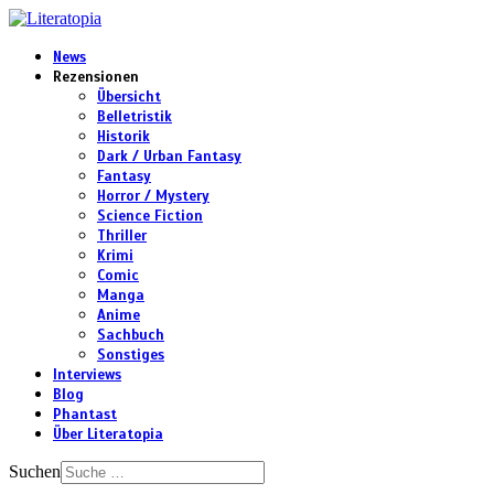
News
Rezensionen
Übersicht
Belletristik
Historik
Dark / Urban Fantasy
Fantasy
Horror / Mystery
Science Fiction
Thriller
Krimi
Comic
Manga
Anime
Sachbuch
Sonstiges
Interviews
Blog
Phantast
Über Literatopia
Suchen