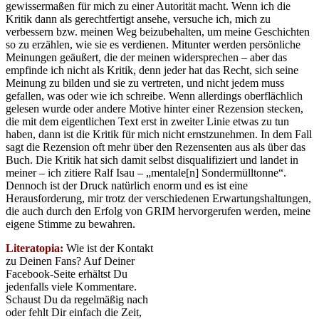
gewissermaßen für mich zu einer Autorität macht. Wenn ich die
Kritik dann als gerechtfertigt ansehe, versuche ich, mich zu
verbessern bzw. meinen Weg beizubehalten, um meine Geschichten
so zu erzählen, wie sie es verdienen. Mitunter werden persönliche
Meinungen geäußert, die der meinen widersprechen – aber das
empfinde ich nicht als Kritik, denn jeder hat das Recht, sich seine
Meinung zu bilden und sie zu vertreten, und nicht jedem muss
gefallen, was oder wie ich schreibe. Wenn allerdings oberflächlich
gelesen wurde oder andere Motive hinter einer Rezension stecken,
die mit dem eigentlichen Text erst in zweiter Linie etwas zu tun
haben, dann ist die Kritik für mich nicht ernstzunehmen. In dem Fall
sagt die Rezension oft mehr über den Rezensenten aus als über das
Buch. Die Kritik hat sich damit selbst disqualifiziert und landet in
meiner – ich zitiere Ralf Isau – „mentale[n] Sondermülltonne“.
Dennoch ist der Druck natürlich enorm und es ist eine
Herausforderung, mir trotz der verschiedenen Erwartungshaltungen,
die auch durch den Erfolg von GRIM hervorgerufen werden, meine
eigene Stimme zu bewahren.
Literatopia:
Wie ist der Kontakt
zu Deinen Fans? Auf Deiner
Facebook-Seite erhältst Du
jedenfalls viele Kommentare.
Schaust Du da regelmäßig nach
oder fehlt Dir einfach die Zeit,