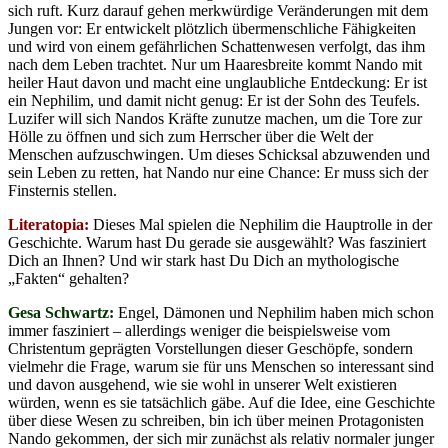
sich ruft. Kurz darauf gehen merkwürdige Veränderungen mit dem
Jungen vor: Er entwickelt plötzlich übermenschliche Fähigkeiten
und wird von einem gefährlichen Schattenwesen verfolgt, das ihm
nach dem Leben trachtet. Nur um Haaresbreite kommt Nando mit
heiler Haut davon und macht eine unglaubliche Entdeckung: Er ist
ein Nephilim, und damit nicht genug: Er ist der Sohn des Teufels.
Luzifer will sich Nandos Kräfte zunutze machen, um die Tore zur
Hölle zu öffnen und sich zum Herrscher über die Welt der
Menschen aufzuschwingen. Um dieses Schicksal abzuwenden und
sein Leben zu retten, hat Nando nur eine Chance: Er muss sich der
Finsternis stellen.
Literatopia:
Dieses Mal spielen die Nephilim die Hauptrolle in der
Geschichte. Warum hast Du gerade sie ausgewählt? Was fasziniert
Dich an Ihnen? Und wir stark hast Du Dich an mythologische
„Fakten“ gehalten?
Gesa Schwartz:
Engel, Dämonen und Nephilim haben mich schon
immer fasziniert – allerdings weniger die beispielsweise vom
Christentum geprägten Vorstellungen dieser Geschöpfe, sondern
vielmehr die Frage, warum sie für uns Menschen so interessant sind
und davon ausgehend, wie sie wohl in unserer Welt existieren
würden, wenn es sie tatsächlich gäbe. Auf die Idee, eine Geschichte
über diese Wesen zu schreiben, bin ich über meinen Protagonisten
Nando gekommen, der sich mir zunächst als relativ normaler junger