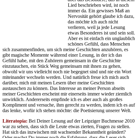
Lied beschrieben wird, ist noch
immer da. Ein gewisses Maß an
Nervosität gehört glaube ich dazu,
das möchte ich auch nicht
verlieren, weil ja jede Lesung
etwas Besonderes ist und sein soll.
Aber es ist einfach ein unglaublich
schönes Gefühl, dass Menschen
sich zusammenfinden, um sich meine Geschichten anzuhören, es
gibt magische Momente während einer Lesung, in der ich das
Gefühl habe, mit den Zuhörern gemeinsam in die Geschichte
einzutauchen, ein Stück Weg gemeinsam mit ihnen zu gehen,
obwohl wir uns vielleicht noch nie begegnet sind und nie ein Wort
miteinander wechseln werden. Und natürlich freue ich mich auch
darüber, mich mit meinen Lesern über meine Geschichten
austauschen zu können. Das Interesse an meiner Person abseits
meiner Geschichten erscheint mir einerseits immer wieder ziemlich
unwirklich. Andererseits empfinde ich es aber auch als großes
Kompliment und versuche, ihm gerecht zu werden, indem ich es auf
das lenke, wofür ich stehen möchte: die Poetisierung unserer Welt.
Literatopia:
Bei Deiner Lesung auf der Leipziger Buchmesse 2010
war zu sehen, dass sich die Leute etwas zierten, Fragen zu stellen.
Hat sich das inzwischen mit wachsender Bekanntheit geändert?
Oder machst Du immer noch die Erfahrung, dass die Leser sich