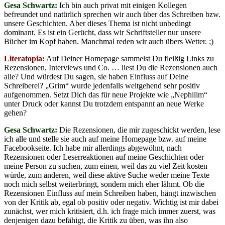
Gesa Schwartz:
Ich bin auch privat mit einigen Kollegen
befreundet und natürlich sprechen wir auch über das Schreiben bzw.
unsere Geschichten. Aber dieses Thema ist nicht unbedingt
dominant. Es ist ein Gerücht, dass wir Schriftsteller nur unsere
Bücher im Kopf haben. Manchmal reden wir auch übers Wetter. ;)
Literatopia:
Auf Deiner Homepage sammelst Du fleißig Links zu
Rezensionen, Interviews und Co. … liest Du die Rezensionen auch
alle? Und würdest Du sagen, sie haben Einfluss auf Deine
Schreiberei? „Grim“ wurde jedenfalls weitgehend sehr positiv
aufgenommen. Setzt Dich das für neue Projekte wie „Nephilim“
unter Druck oder kannst Du trotzdem entspannt an neue Werke
gehen?
Gesa Schwartz:
Die Rezensionen, die mir zugeschickt werden, lese
ich alle und stelle sie auch auf meine Homepage bzw. auf meine
Facebookseite. Ich habe mir allerdings abgewöhnt, nach
Rezensionen oder Leserreaktionen auf meine Geschichten oder
meine Person zu suchen, zum einen, weil das zu viel Zeit kosten
würde, zum anderen, weil diese aktive Suche weder meine Texte
noch mich selbst weiterbringt, sondern mich eher lähmt. Ob die
Rezensionen Einfluss auf mein Schreiben haben, hängt inzwischen
von der Kritik ab, egal ob positiv oder negativ. Wichtig ist mir dabei
zunächst, wer mich kritisiert, d.h. ich frage mich immer zuerst, was
denjenigen dazu befähigt, die Kritik zu üben, was ihn also