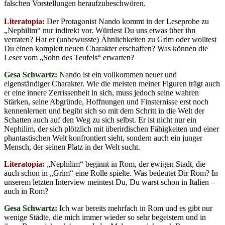
falschen Vorstellungen heraufzubeschwören.
Literatopia:
Der Protagonist Nando kommt in der Leseprobe zu
„Nephilim“ nur indirekt vor. Würdest Du uns etwas über ihn
verraten? Hat er (unbewusste) Ähnlichkeiten zu Grim oder wolltest
Du einen komplett neuen Charakter erschaffen? Was können die
Leser vom „Sohn des Teufels“ erwarten?
Gesa Schwartz:
Nando ist ein vollkommen neuer und
eigenständiger Charakter. Wie die meisten meiner Figuren trägt auch
er eine innere Zerrissenheit in sich, muss jedoch seine wahren
Stärken, seine Abgründe, Hoffnungen und Finsternisse erst noch
kennenlernen und begibt sich so mit dem Schritt in die Welt der
Schatten auch auf den Weg zu sich selbst. Er ist nicht nur ein
Nephilim, der sich plötzlich mit überirdischen Fähigkeiten und einer
phantastischen Welt konfrontiert sieht, sondern auch ein junger
Mensch, der seinen Platz in der Welt sucht.
Literatopia:
„Nephilim“ beginnt in Rom, der ewigen Stadt, die
auch schon in „Grim“ eine Rolle spielte. Was bedeutet Dir Rom? In
unserem letzten Interview meintest Du, Du warst schon in Italien –
auch in Rom?
Gesa Schwartz:
Ich war bereits mehrfach in Rom und es gibt nur
wenige Städte, die mich immer wieder so sehr begeistern und in