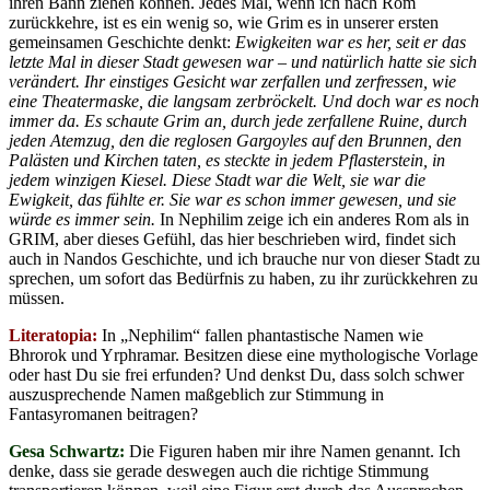
ihren Bann ziehen können. Jedes Mal, wenn ich nach Rom
zurückkehre, ist es ein wenig so, wie Grim es in unserer ersten
gemeinsamen Geschichte denkt:
Ewigkeiten war es her, seit er das
letzte Mal in dieser Stadt gewesen war – und natürlich hatte sie sich
verändert. Ihr einstiges Gesicht war zerfallen und zerfressen, wie
eine Theatermaske, die langsam zerbröckelt. Und doch war es noch
immer da. Es schaute Grim an, durch jede zerfallene Ruine, durch
jeden Atemzug, den die reglosen Gargoyles auf den Brunnen, den
Palästen und Kirchen taten, es steckte in jedem Pflasterstein, in
jedem winzigen Kiesel. Diese Stadt war die Welt, sie war die
Ewigkeit, das fühlte er. Sie war es schon immer gewesen, und sie
würde es immer sein.
In Nephilim zeige ich ein anderes Rom als in
GRIM, aber dieses Gefühl, das hier beschrieben wird, findet sich
auch in Nandos Geschichte, und ich brauche nur von dieser Stadt zu
sprechen, um sofort das Bedürfnis zu haben, zu ihr zurückkehren zu
müssen.
Literatopia:
In „Nephilim“ fallen phantastische Namen wie
Bhrorok und Yrphramar. Besitzen diese eine mythologische Vorlage
oder hast Du sie frei erfunden? Und denkst Du, dass solch schwer
auszusprechende Namen maßgeblich zur Stimmung in
Fantasyromanen beitragen?
Gesa Schwartz:
Die Figuren haben mir ihre Namen genannt. Ich
denke, dass sie gerade deswegen auch die richtige Stimmung