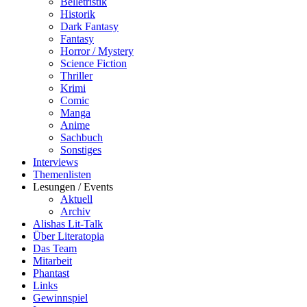
Belletristik
Historik
Dark Fantasy
Fantasy
Horror / Mystery
Science Fiction
Thriller
Krimi
Comic
Manga
Anime
Sachbuch
Sonstiges
Interviews
Themenlisten
Lesungen / Events
Aktuell
Archiv
Alishas Lit-Talk
Über Literatopia
Das Team
Mitarbeit
Phantast
Links
Gewinnspiel