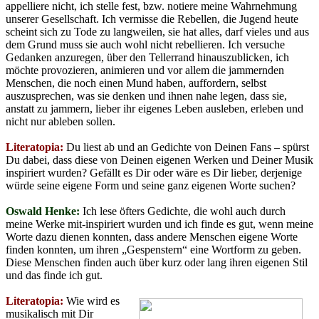
appelliere nicht, ich stelle fest, bzw. notiere meine Wahrnehmung
unserer Gesellschaft. Ich vermisse die Rebellen, die Jugend heute
scheint sich zu Tode zu langweilen, sie hat alles, darf vieles und aus
dem Grund muss sie auch wohl nicht rebellieren. Ich versuche
Gedanken anzuregen, über den Tellerrand hinauszublicken, ich
möchte provozieren, animieren und vor allem die jammernden
Menschen, die noch einen Mund haben, auffordern, selbst
auszusprechen, was sie denken und ihnen nahe legen, dass sie,
anstatt zu jammern, lieber ihr eigenes Leben ausleben, erleben und
nicht nur ableben sollen.
Literatopia:
Du liest ab und an Gedichte von Deinen Fans – spürst
Du dabei, dass diese von Deinen eigenen Werken und Deiner Musik
inspiriert wurden? Gefällt es Dir oder wäre es Dir lieber, derjenige
würde seine eigene Form und seine ganz eigenen Worte suchen?
Oswald Henke:
Ich lese öfters Gedichte, die wohl auch durch
meine Werke mit-inspiriert wurden und ich finde es gut, wenn meine
Worte dazu dienen konnten, dass andere Menschen eigene Worte
finden konnten, um ihren „Gespenstern“ eine Wortform zu geben.
Diese Menschen finden auch über kurz oder lang ihren eigenen Stil
und das finde ich gut.
Literatopia:
Wie wird es
musikalisch mit Dir