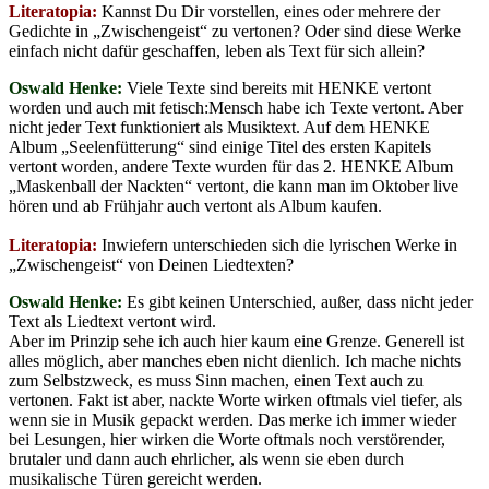
Literatopia:
Kannst Du Dir vorstellen, eines oder mehrere der
Gedichte in „Zwischengeist“ zu vertonen? Oder sind diese Werke
einfach nicht dafür geschaffen, leben als Text für sich allein?
Oswald Henke:
Viele Texte sind bereits mit HENKE vertont
worden und auch mit fetisch:Mensch habe ich Texte vertont. Aber
nicht jeder Text funktioniert als Musiktext. Auf dem HENKE
Album „Seelenfütterung“ sind einige Titel des ersten Kapitels
vertont worden, andere Texte wurden für das 2. HENKE Album
„Maskenball der Nackten“ vertont, die kann man im Oktober live
hören und ab Frühjahr auch vertont als Album kaufen.
Literatopia:
Inwiefern unterschieden sich die lyrischen Werke in
„Zwischengeist“ von Deinen Liedtexten?
Oswald Henke:
Es gibt keinen Unterschied, außer, dass nicht jeder
Text als Liedtext vertont wird.
Aber im Prinzip sehe ich auch hier kaum eine Grenze. Generell ist
alles möglich, aber manches eben nicht dienlich. Ich mache nichts
zum Selbstzweck, es muss Sinn machen, einen Text auch zu
vertonen. Fakt ist aber, nackte Worte wirken oftmals viel tiefer, als
wenn sie in Musik gepackt werden. Das merke ich immer wieder
bei Lesungen, hier wirken die Worte oftmals noch verstörender,
brutaler und dann auch ehrlicher, als wenn sie eben durch
musikalische Türen gereicht werden.