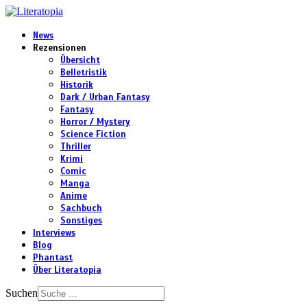
News
Rezensionen
Übersicht
Belletristik
Historik
Dark / Urban Fantasy
Fantasy
Horror / Mystery
Science Fiction
Thriller
Krimi
Comic
Manga
Anime
Sachbuch
Sonstiges
Interviews
Blog
Phantast
Über Literatopia
Suchen