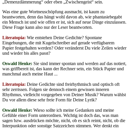
„Demenzdämmerung“ oder eben „Zwischengeist“ sein.
Was eine gute Wortneuschöpfung ausmacht, ist kaum zu
beantworten, denn das hängt wohl davon ab, wie phantasiebegabt
ein Mensch ist und wie offen er ist, sich auf neue Dinge einzulassen.
Diese Frage kann also nur der Leser beantworten.
Literatopia:
Wie entstehen Deine Gedichte? Spontane
Eingebungen, die mit Kugelschreiber auf gerade verfügbarem
Papier festgehalten werden? Oder veränderst Du viele Zeilen wieder
und wieder bis alles passt?
Oswald Henke:
Sie sind immer spontan und werden auf das notiert,
was griffbereit ist, das kann der Rechner sein, ein Stück Papier und
manchmal auch meine Haut ...
Literatopia:
Deine Gedichte sind freirhythmisch und optisch oft
sehr zerrissen. Folgen sie dennoch einem gewissen inneren
Rhythmus, vielleicht vorgegeben von Deiner Musik? Warum wählst
Du vor allem diese sehr freie Form für Deine Lyrik?
Oswald Henke:
Wieso sollte ich meine Gedanken und meine
Gefühle einer Form unterordnen. Wichtig ist doch das, was man
sagen bzw. ausdrücken möchte, nicht, ob es sich reimt, nicht, ob die
Interpunktion oder sonstige Satzzeichen stimmen. Wer denkt ein