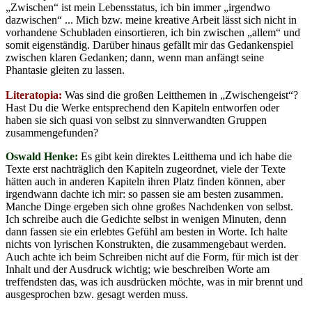
„Zwischen“ ist mein Lebensstatus, ich bin immer „irgendwo
dazwischen“ ... Mich bzw. meine kreative Arbeit lässt sich nicht in
vorhandene Schubladen einsortieren, ich bin zwischen „allem“ und
somit eigenständig. Darüber hinaus gefällt mir das Gedankenspiel
zwischen klaren Gedanken; dann, wenn man anfängt seine
Phantasie gleiten zu lassen.
Literatopia:
Was sind die großen Leitthemen in „Zwischengeist“?
Hast Du die Werke entsprechend den Kapiteln entworfen oder
haben sie sich quasi von selbst zu sinnverwandten Gruppen
zusammengefunden?
Oswald Henke:
Es gibt kein direktes Leitthema und ich habe die
Texte erst nachträglich den Kapiteln zugeordnet, viele der Texte
hätten auch in anderen Kapiteln ihren Platz finden können, aber
irgendwann dachte ich mir: so passen sie am besten zusammen.
Manche Dinge ergeben sich ohne großes Nachdenken von selbst.
Ich schreibe auch die Gedichte selbst in wenigen Minuten, denn
dann fassen sie ein erlebtes Gefühl am besten in Worte. Ich halte
nichts von lyrischen Konstrukten, die zusammengebaut werden.
Auch achte ich beim Schreiben nicht auf die Form, für mich ist der
Inhalt und der Ausdruck wichtig; wie beschreiben Worte am
treffendsten das, was ich ausdrücken möchte, was in mir brennt und
ausgesprochen bzw. gesagt werden muss.