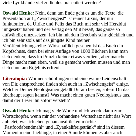
viele Lyrikbände viel zu lieblos präsentiert werden?
Oswald Henke:
Nein, denn am Ende geht es um die Texte, die
Präsentation auf „Zwischengeist“ ist reiner Luxus, der nur
funktioniert, da Ulrike und Felix das Buch mit sehr viel Herzblut
umgesetzt haben und der Verlag den Mut besaß, das ganze so
aufwändig umzusetzen. Ich bin mit dem Ergebnis sehr glücklich und
ich bin sehr stolz auf das jüngste Kind meiner
Veröffentlichungsreihe. Wirtschaftlich gesehen ist das Buch ein
Kopfschuss, denn bei einer Auflage von 1000 Büchern kann man
sich denken, dass im Prinzip keiner etwas verdient, aber manche
Dinge macht man eben, weil sie gemacht werden müssen und man
sich dann am Ergebnis erfreut.
Literatopia:
Wortneuschöpfungen sind eine wahre Leidenschaft
von Dir, entsprechend finden sich auch in „Zwischengeist“ einige.
Welcher Deiner Neologismen gefällt Dir am besten, sofern Du das
überhaupt sagen kannst? Was macht einen guten Neologismus aus,
damit der Leser ihn sofort versteht?
Oswald Henke:
Ich mag viele Worte und ich werde dann zum
Wortschöpfer, wenn mir der vorhandene Wortschatz nicht das Wort
anbietet, was ich eben genau ausdrücken möchte.
„Fastfoodabendmahl“ und „Zyankalifreigetränk“ sind in diesem
Moment meine Lieblinge, in einer Stunde können es aber auch