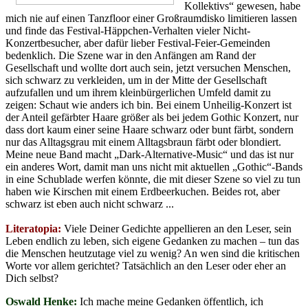
Kollektivs“ gewesen, habe
mich nie auf einen Tanzfloor einer Großraumdisko limitieren lassen
und finde das Festival-Häppchen-Verhalten vieler Nicht-
Konzertbesucher, aber dafür lieber Festival-Feier-Gemeinden
bedenklich. Die Szene war in den Anfängen am Rand der
Gesellschaft und wollte dort auch sein, jetzt versuchen Menschen,
sich schwarz zu verkleiden, um in der Mitte der Gesellschaft
aufzufallen und um ihrem kleinbürgerlichen Umfeld damit zu
zeigen: Schaut wie anders ich bin. Bei einem Unheilig-Konzert ist
der Anteil gefärbter Haare größer als bei jedem Gothic Konzert, nur
dass dort kaum einer seine Haare schwarz oder bunt färbt, sondern
nur das Alltagsgrau mit einem Alltagsbraun färbt oder blondiert.
Meine neue Band macht „Dark-Alternative-Music“ und das ist nur
ein anderes Wort, damit man uns nicht mit aktuellen „Gothic“-Bands
in eine Schublade werfen könnte, die mit dieser Szene so viel zu tun
haben wie Kirschen mit einem Erdbeerkuchen. Beides rot, aber
schwarz ist eben auch nicht schwarz ...
Literatopia:
Viele Deiner Gedichte appellieren an den Leser, sein
Leben endlich zu leben, sich eigene Gedanken zu machen – tun das
die Menschen heutzutage viel zu wenig? An wen sind die kritischen
Worte vor allem gerichtet? Tatsächlich an den Leser oder eher an
Dich selbst?
Oswald Henke:
Ich mache meine Gedanken öffentlich, ich