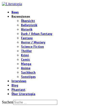
News
Rezensionen
Übersicht
Belletristik
Historik
Dark / Urban Fantasy
Fantasy
Horror / Mystery
Science Fiction
Thriller
Krimi
Comic
Manga
Anime
Sachbuch
Sonstiges
Interviews
Blog
Phantast
Über Literatopia
Suchen