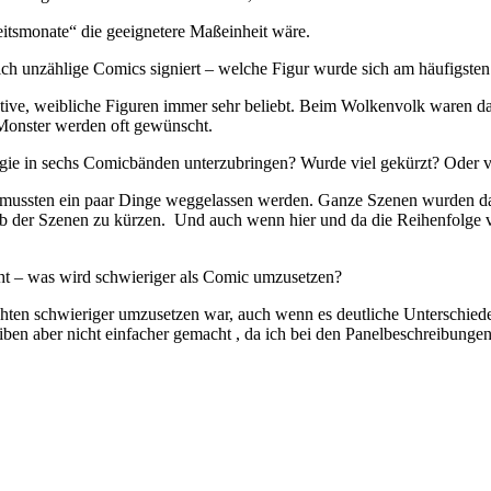
beitsmonate“ die geeignetere Maßeinheit wäre.
ich unzählige Comics signiert – welche Figur wurde sich am häufigste
ktive, weibliche Figuren immer sehr beliebt. Beim Wolkenvolk waren da
Monster werden oft gewünscht.
ogie in sechs Comicbänden unterzubringen? Wurde viel gekürzt? Oder vi
mussten ein paar Dinge weggelassen werden. Ganze Szenen wurden dabe
alb der Szenen zu kürzen. Und auch wenn hier und da die Reihenfolge v
t – was wird schwieriger als Comic umzusetzen?
ichten schwieriger umzusetzen war, auch wenn es deutliche Unterschied
eiben aber nicht einfacher gemacht , da ich bei den Panelbeschreibung