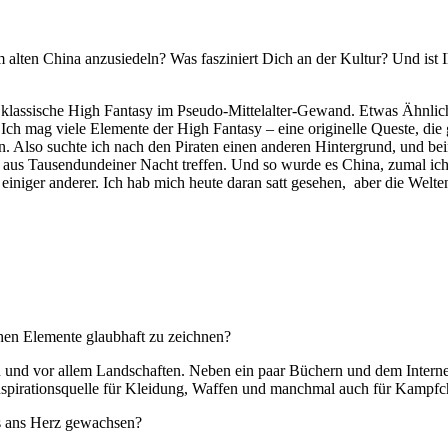
ten China anzusiedeln? Was fasziniert Dich an der Kultur? Und ist Ih
ie klassische High Fantasy im Pseudo-Mittelalter-Gewand. Etwas Ähnlich
 Ich mag viele Elemente der High Fantasy – eine originelle Queste, di
en. Also suchte ich nach den Piraten einen anderen Hintergrund, und b
us Tausendundeiner Nacht treffen. Und so wurde es China, zumal ich 
niger anderer. Ich hab mich heute daran satt gesehen, aber die Welten
schen Elemente glaubhaft zu zeichnen?
n und vor allem Landschaften. Neben ein paar Büchern und dem Internet 
nspirationsquelle für Kleidung, Waffen und manchmal auch für Kampfc
s ans Herz gewachsen?