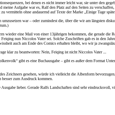
tionsequenzen, bei denen es nicht immer leicht war, sie unter den g
und meine Aufgabe war es, Ralf den Platz auf den Seiten zu verschaffe
pt zu vermitteln ohne andauernd auf Texte der Marke „Einige Tage späte
n umzusetzen war – oder zumindest die, über die wir am längsten diskut
rum.)
tern wieder eine Mail von einer 13jährigen bekommen, die gerade die R
b Feiqing nun Niccolos Vater sei. Solche Zuschriften gab es in den Jahr
wissheit auch am Ende des Comics erhalten bleibt, wo wir ja zwangsl
ge klar zu beantworten: Nein, Feiqing ist nicht Niccolos Vater ...
kenvolk“ gibt es eine Buchausgabe – gibt es außer dem Format Unters
des Zeichners gesehen, würde ich vielleicht die Albenform bevorzugen, 
um besser zum Ausdruck kommen.
 Ausgabe lieber. Gerade Ralfs Landschaften sind sehr eindrucksvoll, v