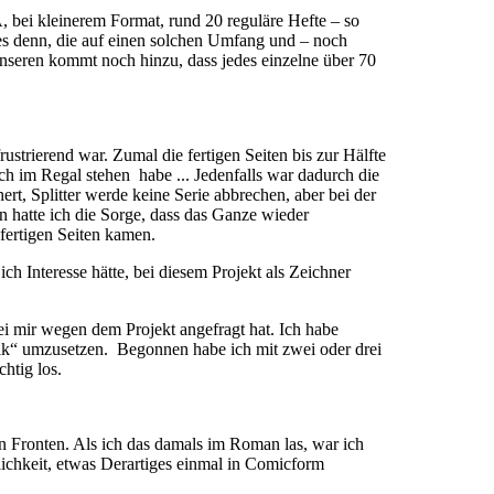
, bei kleinerem Format, rund 20 reguläre Hefte – so
b es denn, die auf einen solchen Umfang und – noch
unseren kommt noch hinzu, dass jedes einzelne über 70
strierend war. Zumal die fertigen Seiten bis zur Hälfte
ch im Regal stehen habe ... Jedenfalls war dadurch die
ert, Splitter werde keine Serie abbrechen, aber bei der
n hatte ich die Sorge, dass das Ganze wieder
fertigen Seiten kamen.
h Interesse hätte, bei diesem Projekt als Zeichner
bei mir wegen dem Projekt angefragt hat. Ich habe
olk“ umzusetzen. Begonnen habe ich mit zwei oder drei
htig los.
 Fronten. Als ich das damals im Roman las, war ich
lichkeit, etwas Derartiges einmal in Comicform