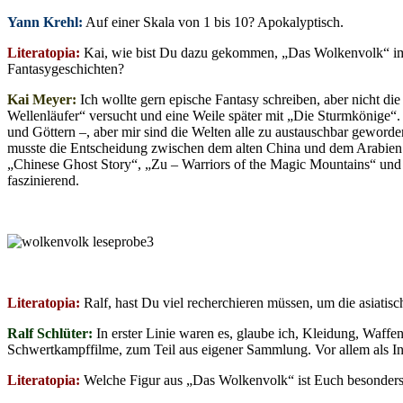
Yann Krehl:
Auf einer Skala von 1 bis 10? Apokalyptisch.
Literatopia:
Kai, wie bist Du dazu gekommen, „Das Wolkenvolk“ im al
Fantasygeschichten?
Kai Meyer:
Ich wollte gern epische Fantasy schreiben, aber nicht d
Wellenläufer“ versucht und eine Weile später mit „Die Sturmkönige“.
und Göttern –, aber mir sind die Welten alle zu austauschbar geword
musste die Entscheidung zwischen dem alten China und dem Arabien a
„Chinese Ghost Story“, „Zu – Warriors of the Magic Mountains“ und ei
faszinierend.
Literatopia:
Ralf, hast Du viel recherchieren müssen, um die asiati
Ralf Schlüter:
In erster Linie waren es, glaube ich, Kleidung, Waffe
Schwertkampffilme, zum Teil aus eigener Sammlung. Vor allem als I
Literatopia:
Welche Figur aus „Das Wolkenvolk“ ist Euch besonder