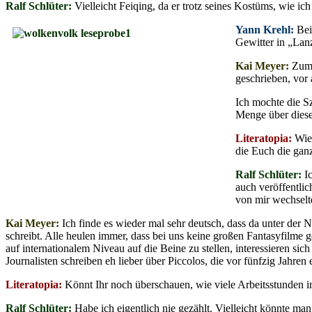
Ralf Schlüter:
Vielleicht Feiqing, da er trotz seines Kostüms, wie i
Yann Krehl:
Bei
Gewitter in „Lan
Kai Meyer:
Zum 
geschrieben, vor
Ich mochte die Sz
Menge über diese
Literatopia:
Wie 
die Euch die ganz
Ralf Schlüter:
I
auch veröffentlic
von mir wechselt
Kai Meyer:
Ich finde es wieder mal sehr deutsch, dass da unter de
schreibt. Alle heulen immer, dass bei uns keine großen Fantasyfilme
auf internationalem Niveau auf die Beine zu stellen, interessieren s
Journalisten schreiben eh lieber über Piccolos, die vor fünfzig Jahre
Literatopia:
Könnt Ihr noch überschauen, wie viele Arbeitsstunden i
Ralf Schlüter:
Habe ich eigentlich nie gezählt. Vielleicht könnte m