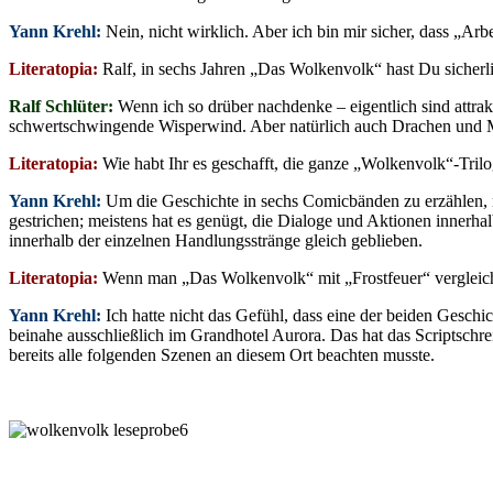
Yann Krehl:
Nein, nicht wirklich. Aber ich bin mir sicher, dass „Ar
Literatopia:
Ralf, in sechs Jahren „Das Wolkenvolk“ hast Du sicherl
Ralf Schlüter:
Wenn ich so drüber nachdenke – eigentlich sind attra
schwertschwingende Wisperwind. Aber natürlich auch Drachen und 
Literatopia:
Wie habt Ihr es geschafft, die ganze „Wolkenvolk“-Tril
Yann Krehl:
Um die Geschichte in sechs Comicbänden zu erzählen, 
gestrichen; meistens hat es genügt, die Dialoge und Aktionen innerh
innerhalb der einzelnen Handlungsstränge gleich geblieben.
Literatopia:
Wenn man „Das Wolkenvolk“ mit „Frostfeuer“ vergleich
Yann Krehl:
Ich hatte nicht das Gefühl, dass eine der beiden Gesch
beinahe ausschließlich im Grandhotel Aurora. Das hat das Scriptschr
bereits alle folgenden Szenen an diesem Ort beachten musste.