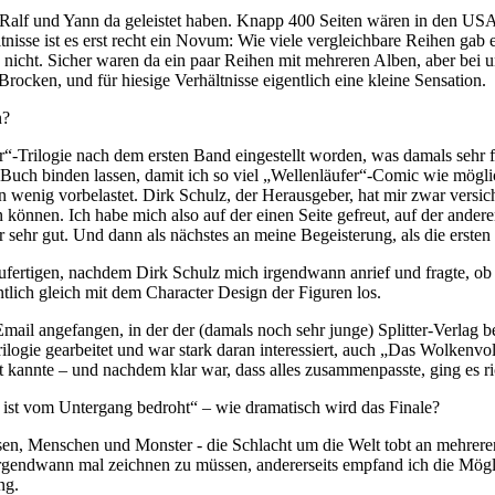
s Ralf und Yann da geleistet haben. Knapp 400 Seiten wären in den USA
ltnisse ist es erst recht ein Novum: Wie viele vergleichbare Reihen ga
nicht. Sicher waren da ein paar Reihen mit mehreren Alben, aber bei 
Brocken, und für hiesige Verhältnisse eigentlich eine kleine Sensation.
n?
Trilogie nach dem ersten Band eingestellt worden, was damals sehr fru
ls Buch binden lassen, damit ich so viel „Wellenläufer“-Comic wie mögli
n wenig vorbelastet. Dirk Schulz, der Herausgeber, hat mir zwar versich
können. Ich habe mich also auf der einen Seite gefreut, auf der andere
sehr gut. Und dann als nächstes an meine Begeisterung, als die ersten 
fertigen, nachdem Dirk Schulz mich irgendwann anrief und fragte, ob ic
ntlich gleich mit dem Character Design der Figuren los.
 Email angefangen, in der der (damals noch sehr junge) Splitter-Verlag 
ilogie gearbeitet und war stark daran interessiert, auch „Das Wolkenv
ht kannte – und nachdem klar war, dass alles zusammenpasste, ging es ric
ist vom Untergang bedroht“ – wie dramatisch wird das Finale?
en, Menschen und Monster - die Schlacht um die Welt tobt an mehreren
 irgendwann mal zeichnen zu müssen, andererseits empfand ich die Mög
ng.