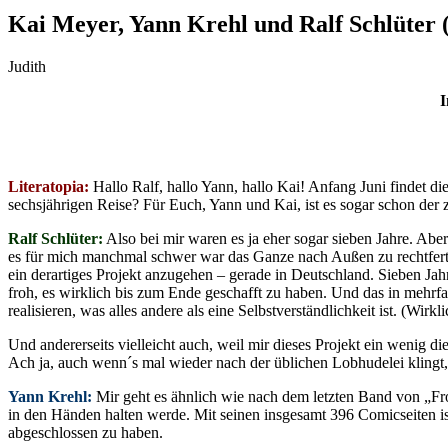
Kai Meyer, Yann Krehl und Ralf Schlüter (
Judith
I
Literatopia:
Hallo Ralf, hallo Yann, hallo Kai! Anfang Juni findet d
sechsjährigen Reise? Für Euch, Yann und Kai, ist es sogar schon der
Ralf Schlüter:
Also bei mir waren es ja eher sogar sieben Jahre. Abe
es für mich manchmal schwer war das Ganze nach Außen zu rechtfertig
ein derartiges Projekt anzugehen – gerade in Deutschland. Sieben Jahr
froh, es wirklich bis zum Ende geschafft zu haben. Und das in mehrfa
realisieren, was alles andere als eine Selbstverständlichkeit ist. (Wir
Und andererseits vielleicht auch, weil mir dieses Projekt ein wenig d
Ach ja, auch wenn´s mal wieder nach der üblichen Lobhudelei klingt, d
Yann Krehl:
Mir geht es ähnlich wie nach dem letzten Band von „Frost
in den Händen halten werde. Mit seinen insgesamt 396 Comicseiten ist
abgeschlossen zu haben.