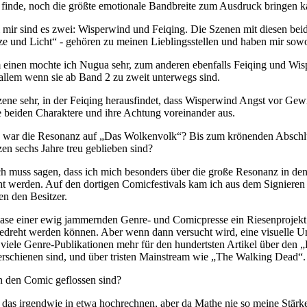
ch finde, noch die größte emotionale Bandbreite zum Ausdruck bringen k
 mir sind es zwei: Wisperwind und Feiqing. Die Szenen mit diesen b
ze und Licht“ - gehören zu meinen Lieblingsstellen und haben mir sow
einen mochte ich Nugua sehr, zum anderen ebenfalls Feiqing und Wisp
 allem wenn sie ab Band 2 zu zweit unterwegs sind.
ene sehr, in der Feiqing herausfindet, dass Wisperwind Angst vor Gewitt
 beiden Charaktere und ihre Achtung voreinander aus.
war die Resonanz auf „Das Wolkenvolk“? Bis zum krönenden Abschluss 
en sechs Jahre treu geblieben sind?
ch muss sagen, dass ich mich besonders über die große Resonanz in den 
ht werden. Auf den dortigen Comicfestivals kam ich aus dem Signieren 
en den Besitzer.
r Nase einer ewig jammernden Genre- und Comicpresse ein Riesenproje
 gedreht werden können. Aber wenn dann versucht wird, eine visuelle 
ich viele Genre-Publikationen mehr für den hundertsten Artikel über de
n erschienen sind, und über tristen Mainstream wie „The Walking Dead“.
n den Comic geflossen sind?
an das irgendwie in etwa hochrechnen, aber da Mathe nie so meine Stä