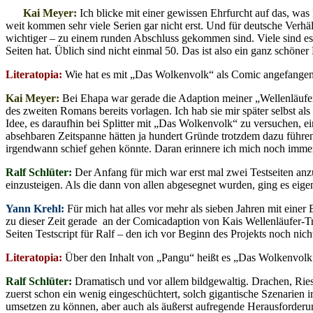
Kai Meyer:
Ich blicke mit einer gewissen Ehrfurcht auf das, wa
weit kommen sehr viele Serien gar nicht erst. Und für deutsche Verhä
wichtiger – zu einem runden Abschluss gekommen sind. Viele sind es 
Seiten hat. Üblich sind nicht einmal 50. Das ist also ein ganz schöner 
Literatopia:
Wie hat es mit „Das Wolkenvolk“ als Comic angefange
Kai Meyer:
Bei Ehapa war gerade die Adaption meiner „Wellenläufer“-
des zweiten Romans bereits vorlagen. Ich hab sie mir später selbst a
Idee, es daraufhin bei Splitter mit „Das Wolkenvolk“ zu versuchen, ei
absehbaren Zeitspanne hätten ja hundert Gründe trotzdem dazu führen 
irgendwann schief gehen könnte. Daran erinnere ich mich noch immer 
Ralf Schlüter:
Der Anfang für mich war erst mal zwei Testseiten anzu
einzusteigen. Als die dann von allen abgesegnet wurden, ging es eige
Yann Krehl:
Für mich hat alles vor mehr als sieben Jahren mit einer
zu dieser Zeit gerade an der Comicadaption von Kais Wellenläufer-Tr
Seiten Testscript für Ralf – den ich vor Beginn des Projekts noch nic
Literatopia:
Über den Inhalt von „Pangu“ heißt es „Das Wolkenvolk 
Ralf Schlüter:
Dramatisch und vor allem bildgewaltig. Drachen, Ries
zuerst schon ein wenig eingeschüchtert, solch gigantische Szenarien
umsetzen zu können, aber auch als äußerst aufregende Herausforderu