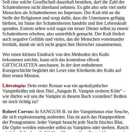
Soll eine solche Gesellschaft dauerhaft bestehen, darf die Zahl der
Schattenherren nicht überhand nehmen. Es gibt also sehr viel mehr
Menschen als Schattenherren im Imperium. Der Kult tritt an die
Stelle der Religionen und sorgt dafür, dass die Untertanen gefügig
bleiben, im Sinne der Schattenherren handeln und ihre Lebenskraft
spenden. Extrem selten wird sogar ein treuer Diener selbst zu einem
Schattenherrn erhoben, also unsterblich gemacht. Der Kult fördert
auch negative Gefühle und vieles, das die Menschen voneinander
fernhält, damit sie sich nicht gegen ihre Herrscher zusammentun.
Wer einen kleinen Eindruck von den Methoden des Kults
bekommen möchte, kann sich das kostenlose eBook
GIFTSCHATTEN anschauen. In der dort enthaltenen
Kurzgeschichte begleitet der Leser eine Klerikerin des Kults auf
ihrer ersten Mission.
Literatopia:
Dein erster Roman war ein apokalyptischer
Vampirthriller mit dem Titel „Sanguis B. Vampire erobern Köln“ –
wie dürfen wir uns die Vampire in diesem Buch vorstellen? Beißen
sie noch richtig zu?
Robert Corvus:
In SANGUIS B. ist der Vampirismus eine Seuche,
die sich explosionsartig ausbreitet. Das ist auch das Hauptproblem
der Protagonisten: Jeder Vampir braucht jede Nacht frisches Blut.
Die Opfer werden entweder selbst zu Vampiren oder sterben. Rasch