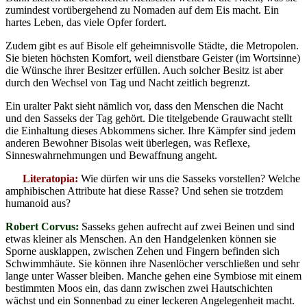
zumindest vorübergehend zu Nomaden auf dem Eis macht. Ein
hartes Leben, das viele Opfer fordert.
Zudem gibt es auf Bisole elf geheimnisvolle Städte, die Metropolen.
Sie bieten höchsten Komfort, weil dienstbare Geister (im Wortsinne)
die Wünsche ihrer Besitzer erfüllen. Auch solcher Besitz ist aber
durch den Wechsel von Tag und Nacht zeitlich begrenzt.
Ein uralter Pakt sieht nämlich vor, dass den Menschen die Nacht
und den Sasseks der Tag gehört. Die titelgebende Grauwacht stellt
die Einhaltung dieses Abkommens sicher. Ihre Kämpfer sind jedem
anderen Bewohner Bisolas weit überlegen, was Reflexe,
Sinneswahrnehmungen und Bewaffnung angeht.
Literatopia:
Wie dürfen wir uns die Sasseks vorstellen? Welche
amphibischen Attribute hat diese Rasse? Und sehen sie trotzdem
humanoid aus?
Robert Corvus:
Sasseks gehen aufrecht auf zwei Beinen und sind
etwas kleiner als Menschen. An den Handgelenken können sie
Sporne ausklappen, zwischen Zehen und Fingern befinden sich
Schwimmhäute. Sie können ihre Nasenlöcher verschließen und sehr
lange unter Wasser bleiben. Manche gehen eine Symbiose mit einem
bestimmten Moos ein, das dann zwischen zwei Hautschichten
wächst und ein Sonnenbad zu einer leckeren Angelegenheit macht.