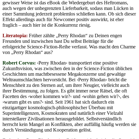
gewisser Weise ist das eBook die Wiedergeburt des Heftromans,
auch wegen der unbegrenzten Lieferbarkeit, sodass man Lücken in
einer Sammlung jederzeit problemlos schließen kann. Ob sich dieser
Effekt allerdings auch für Newcomer positiv auswirkt, ist eher
fraglich – auch hier ist die Konkurrenz riesig.
Literatopia:
Früher zählte „Perry Rhodan“ zu Deinen engen
Freunden und inzwischen hast Du selbst Beiträge für die
erfolgreiche Science-Fiction-Reihe verfasst. Was macht den Charme
von „Perry Rhodan“ aus?
Robert Corvus:
›Perry Rhodan‹ transportiert eine positive
Zukunftsvision, was zwischen den in der Science-Fiction üblichen
Geschichten um machtbesessene Megakonzerne und gewaltige
Weltraumschlachten hervorsticht. Bei ›Perry Rhodan‹ bricht die
Menschheit zu den Sternen auf, um ihrer Neugier, vielleicht auch
ihrer Bestimmung, zu folgen. Es gibt immer neue Rätsel, die oft
Facetten des ›woher kommen wir?‹ und ›wohin gehen wir?‹, des
›warum gibt es uns?‹ sind. Seit 1961 hat sich dadurch ein
einzigartiger kosmologisch-philosophischer Überbau mit
Superintelligenzen, Kosmokraten und natürlich einer Vielzahl
interstellarer Zivilisationen herausgebildet. Selbstverständlich
herrscht kein Mangel an Konflikten, aber auffällig häufig werden sie
durch Verständigung und Kooperation gelöst.