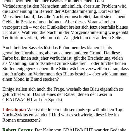
beiden Monden, die über Bisolas Himmel ziehen. Diese
Veränderung ist den Menschen unheimlich, aber zum Problem wird
die Erscheinung im Bereich der Abenddämmerung. Dort warten
Menschen darauf, dass die Nacht voranschreitet, damit sie das neue
Gebiet in Besitz nehmen können. Aber dieses Voranschreiten
verzögert sich – vor der Dunkelheit breitet sich jetzt ebenfalls blaues
Licht aus. Während die Nacht in der Morgendämmerung wie gehabt
Territorium verliert, fehlt nun der Ausgleich an der anderen Seite.
Auch bei den Sasseks löst das Phänomen des blauen Lichts
gewaltige Unruhe aus, aber aus einem anderen Grund. Da diese
Farbe bei ihnen seit jeher verflucht ist, gilt die Erscheinung vielen
als Mahnung, zur Sittsamkeit zurückzukehren – oder fürchterlichen
Strafen entgegenzusehen. Ihre Sittenwächter verzweifeln daran, dass
ihre Aufgabe im Verbrennen des Blaus besteht – aber wie kann man
einen Mond in Brand stecken?
Einige stellen sich auch die Frage, weshalb das Blau eigentlich so
gefürchtet wird. Das ist eines der Rätsel, denen der Leser in
GRAUWACHT auf der Spur ist.
Literatopia:
Wie ist die Idee mit diesem außergewöhnlichen Tag-
Nacht-Zyklus entstanden? Und war es schwierig, diese Idee im
Roman umzusetzen?
Robert Corvus:
Der Keim von GRAUWACHT war der Gedanke,