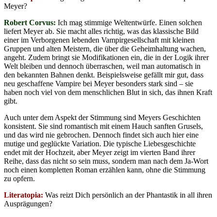
Meyer?
Robert Corvus:
Ich mag stimmige Weltentwürfe. Einen solchen
liefert Meyer ab. Sie macht alles richtig, was das klassische Bild
einer im Verborgenen lebenden Vampirgesellschaft mit kleinen
Gruppen und alten Meistern, die über die Geheimhaltung wachen,
angeht. Zudem bringt sie Modifikationen ein, die in der Logik ihrer
Welt bleiben und dennoch überraschen, weil man automatisch in
den bekannten Bahnen denkt. Beispielsweise gefällt mir gut, dass
neu geschaffene Vampire bei Meyer besonders stark sind – sie
haben noch viel von dem menschlichen Blut in sich, das ihnen Kraft
gibt.
Auch unter dem Aspekt der Stimmung sind Meyers Geschichten
konsistent. Sie sind romantisch mit einem Hauch sanften Grusels,
und das wird nie gebrochen. Dennoch findet sich auch hier eine
mutige und geglückte Variation. Die typische Liebesgeschichte
endet mit der Hochzeit, aber Meyer zeigt im vierten Band ihrer
Reihe, dass das nicht so sein muss, sondern man nach dem Ja-Wort
noch einen kompletten Roman erzählen kann, ohne die Stimmung
zu opfern.
Literatopia:
Was reizt Dich persönlich an der Phantastik in all ihren
Ausprägungen?