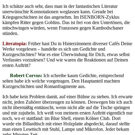
Ich schätze auch sehr, dass man in der fantastischen Literatur
unerwünschte Konnotationen weglassen kann. Gerade bei
Kriegsgeschichten ist das angenehm. Im ISENBORN-Zyklus
kämpfen Ritter gegen Goblins. Das ist frei von den Untertönen, die
mitschwingen würden, wenn Franzosen gegen Kambodschaner
stünden.
Literatopia:
Früher hast Du in Hinterzimmern diverser Cafés Deine
Werke vorgelesen – handelte es sich um Gedichte und
Kurzgeschichten? War es eine Überwindung für Dich, etwas selbst
Verfasstes vorzulesen? Und wie waren die Reaktionen auf Deinen
ersten Auftritt?
Robert Corvus:
Ich schreibe kaum Gedichte, entsprechend
selten habe ich welche vorgetragen. Den Hauptanteil machten
Kurzgeschichten und Romanfragmente aus.
Ich habe kein Problem damit, auf einer Bühne zu stehen. Ich erwarte
nicht, jeden Zuhörer überzeugen zu können. Deswegen bin ich auch
nicht übermäßig enttäuscht, wenn nicht alle auf die Tische springen
und mir zujubeln. Ich weiß von meinem ersten Auftritt eigentlich nur
noch, wo er stattfand: im Blue Shell, einem Kölner Club. Dort
wurde ein Billardtisch mit einer Holzplatte abgedeckt, darauf stellte
man einen Lesetisch mit Stuhl, Lampe und Mikrofon. Jeder bekam
zehn Minuten Zeit.