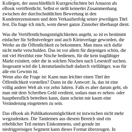
Kollegen, der ausschließlich Kurzgeschichten bei Amazon als
eBook veröffentlicht. Selbst er stellt keinerlei Zusammenhang
zwischen der durchschnittlichen Bewertung in den
Kundenrezensionen und dem Verkaufserfolg seiner jeweiligen Titel
fest. Da frage ich mich, wem dieser ganze Zinnober überhaupt dient.
Was die Veröffentlichungsmöglichkeiten angeht, so ist es bestimmt
einfacher für Selbstverleger und auch Kleinverlage geworden, die
Werke an die Öffentlichkeit zu bekommen. Man muss sich dafür
nicht mehr verschulden. Das ist vor allem für diejenigen schön, die
mit viel Herzblut eine Nische bedienen, für die kein tragfähiger
Markt existiert, oder die in solchen Nischen nach Lesestoff suchen.
Insgesamt wird die Literaturlandschaft dadurch vielfältiger, was für
alle ein Gewinn ist.
Wenn also die Frage ist: Kann man leichter einen Titel der
Öffentlichkeit vorstellen? Dann ist die Antwort: Ja, das ist eine
völlig andere Welt als vor zehn Jahren. Falls es aber darum geht, ob
man mit dem Schreiben Geld verdient, sodass man es neben- oder
hauptberuflich betreiben kann, dann scheint mir kaum eine
Veränderung eingetreten zu sein.
Das eBook als Publikationsmöglichkeit ist inzwischen nicht mehr
wegzudenken. Die Tantiemen aus diesem Bereich sind ein
erheblicher Teil meines Einkommens, und gerade im
niedrigpreisigen Segment kann dieses Format überzeugen. In