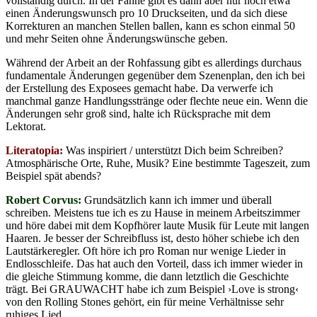
vollständig durch. In der Fahne gibt es dann aber nur noch etwa
einen Änderungswunsch pro 10 Druckseiten, und da sich diese
Korrekturen an manchen Stellen ballen, kann es schon einmal 50
und mehr Seiten ohne Änderungswünsche geben.
Während der Arbeit an der Rohfassung gibt es allerdings durchaus
fundamentale Änderungen gegenüber dem Szenenplan, den ich bei
der Erstellung des Exposees gemacht habe. Da verwerfe ich
manchmal ganze Handlungsstränge oder flechte neue ein. Wenn die
Änderungen sehr groß sind, halte ich Rücksprache mit dem
Lektorat.
Literatopia:
Was inspiriert / unterstützt Dich beim Schreiben?
Atmosphärische Orte, Ruhe, Musik? Eine bestimmte Tageszeit, zum
Beispiel spät abends?
Robert Corvus:
Grundsätzlich kann ich immer und überall
schreiben. Meistens tue ich es zu Hause in meinem Arbeitszimmer
und höre dabei mit dem Kopfhörer laute Musik für Leute mit langen
Haaren. Je besser der Schreibfluss ist, desto höher schiebe ich den
Lautstärkeregler. Oft höre ich pro Roman nur wenige Lieder in
Endlosschleife. Das hat auch den Vorteil, dass ich immer wieder in
die gleiche Stimmung komme, die dann letztlich die Geschichte
trägt. Bei GRAUWACHT habe ich zum Beispiel ›Love is strong‹
von den Rolling Stones gehört, ein für meine Verhältnisse sehr
ruhiges Lied.