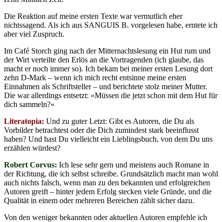
Die Reaktion auf meine ersten Texte war vermutlich eher
nichtssagend. Als ich aus SANGUIS B. vorgelesen habe, erntete ich
aber viel Zuspruch.
Im Café Storch ging nach der Mitternachtslesung ein Hut rum und
der Wirt verteilte den Erlös an die Vortragenden (ich glaube, das
macht er noch immer so). Ich bekam bei meiner ersten Lesung dort
zehn D-Mark – wenn ich mich recht entsinne meine ersten
Einnahmen als Schriftsteller – und berichtete stolz meiner Mutter.
Die war allerdings entsetzt: »Müssen die jetzt schon mit dem Hut für
dich sammeln?«
Literatopia:
Und zu guter Letzt: Gibt es Autoren, die Du als
Vorbilder betrachtest oder die Dich zumindest stark beeinflusst
haben? Und hast Du vielleicht ein Lieblingsbuch, von dem Du uns
erzählen würdest?
Robert Corvus:
Ich lese sehr gern und meistens auch Romane in
der Richtung, die ich selbst schreibe. Grundsätzlich macht man wohl
auch nichts falsch, wenn man zu den bekannten und erfolgreichen
Autoren greift – hinter jedem Erfolg stecken viele Gründe, und die
Qualität in einem oder mehreren Bereichen zählt sicher dazu.
Von den weniger bekannten oder aktuellen Autoren empfehle ich