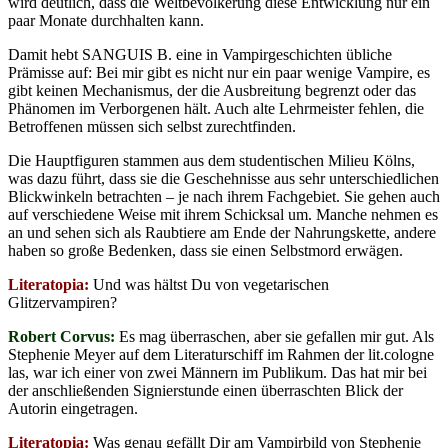
wird deutlich, dass die Weltbevölkerung diese Entwicklung nur ein
paar Monate durchhalten kann.
Damit hebt SANGUIS B. eine in Vampirgeschichten übliche
Prämisse auf: Bei mir gibt es nicht nur ein paar wenige Vampire, es
gibt keinen Mechanismus, der die Ausbreitung begrenzt oder das
Phänomen im Verborgenen hält. Auch alte Lehrmeister fehlen, die
Betroffenen müssen sich selbst zurechtfinden.
Die Hauptfiguren stammen aus dem studentischen Milieu Kölns,
was dazu führt, dass sie die Geschehnisse aus sehr unterschiedlichen
Blickwinkeln betrachten – je nach ihrem Fachgebiet. Sie gehen auch
auf verschiedene Weise mit ihrem Schicksal um. Manche nehmen es
an und sehen sich als Raubtiere am Ende der Nahrungskette, andere
haben so große Bedenken, dass sie einen Selbstmord erwägen.
Literatopia:
Und was hältst Du von vegetarischen
Glitzervampiren?
Robert Corvus:
Es mag überraschen, aber sie gefallen mir gut. Als
Stephenie Meyer auf dem Literaturschiff im Rahmen der lit.cologne
las, war ich einer von zwei Männern im Publikum. Das hat mir bei
der anschließenden Signierstunde einen überraschten Blick der
Autorin eingetragen.
Literatopia:
Was genau gefällt Dir am Vampirbild von Stephenie