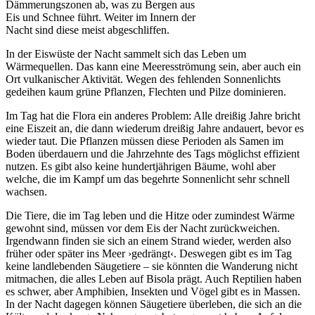
Dämmerungszonen ab, was zu Bergen aus
Eis und Schnee führt. Weiter im Innern der
Nacht sind diese meist abgeschliffen.
In der Eiswüste der Nacht sammelt sich das Leben um
Wärmequellen. Das kann eine Meeresströmung sein, aber auch ein
Ort vulkanischer Aktivität. Wegen des fehlenden Sonnenlichts
gedeihen kaum grüne Pflanzen, Flechten und Pilze dominieren.
Im Tag hat die Flora ein anderes Problem: Alle dreißig Jahre bricht
eine Eiszeit an, die dann wiederum dreißig Jahre andauert, bevor es
wieder taut. Die Pflanzen müssen diese Perioden als Samen im
Boden überdauern und die Jahrzehnte des Tags möglichst effizient
nutzen. Es gibt also keine hundertjährigen Bäume, wohl aber
welche, die im Kampf um das begehrte Sonnenlicht sehr schnell
wachsen.
Die Tiere, die im Tag leben und die Hitze oder zumindest Wärme
gewohnt sind, müssen vor dem Eis der Nacht zurückweichen.
Irgendwann finden sie sich an einem Strand wieder, werden also
früher oder später ins Meer ›gedrängt‹. Deswegen gibt es im Tag
keine landlebenden Säugetiere – sie könnten die Wanderung nicht
mitmachen, die alles Leben auf Bisola prägt. Auch Reptilien haben
es schwer, aber Amphibien, Insekten und Vögel gibt es in Massen.
In der Nacht dagegen können Säugetiere überleben, die sich an die