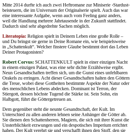
Mitte 2014 durfte ich auch zwei Heftromane zur Miniserie ›Stardust‹
beisteuern, die im Universum der Originalserie spielt. Auch das war
eine interessante Aufgabe, wenn auch vom Feeling ganz anders,
weil die Handlung mehrere Jahrtausende in der Zukunft stattfindet.
Dadurch sind sehr abgedrehte Sachen möglich.
Literatopia:
Religion spielt in Deinem Leben eine große Rolle –
und Du bringst sie gerne in Deine Romane ein, wie beispielsweise
in „Schattenkult“. Welcher finstere Glaube bestimmt dort das Leben
Deiner Protagonisten?
Robert Corvus:
SCHATTENKULT spielt in einer einzigen Nacht
in einem einzigen Palast, was eine sehr dichte Erzählweise ergibt.
Neun Gesandtschaften treffen sich, um die Gunst eines unfehlbaren
Orakels zu erringen. Acht dieser Gesandtschaften halten den Göttern
die Treue, wobei diese Gottheiten bestimmte Aspekte der Natur oder
des menschlichen Lebens abdecken. Dominant ist Terron, der
Stiergott, dessen höchste Tugend die Stärke ist. Sein Sohn, ein
Halbgott, führt die Göttergetreuen an.
Dem gegenüber steht die neunte Gesandtschaft, der Kult. Im
Unterschied zu allen anderen lehnen seine Anhänger die Götter ab.
Sie dienen den Schattenherren, Magiern, die sich mit ihrer Kunst die
Unsterblichkeit erzwungen und ein despotisches Imperium errichtet
haben. Der Kult verehrt sie und verschafft ihnen den Stoff, den sie