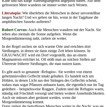
Kälte und das karge Nahrungsangebot angepasst haben. Auf dem
gefrorenen Meer wandern sie immer weiter nach Westen.
Literatopia:
Wie überleben die Menschen in dieser unvorstellbar
langen Nacht? Und wo gehen sie hin, wenn in der Tagphase die
amphibischen Sasseks auftreten?
Robert Corvus:
Auch die Menschen wandern mit der Nacht. Sie
sehen also niemals die Sonne aufgehen. Wenn die
Morgendämmerung naht, ziehen sie weiter.
In der Regel suchen sie sich warme Orte und errichten dort
Siedlungen, in denen sie dann einige Zeit leben können. In
GRAUWACHT wird ein Dorf vorgestellt, das an einem
Magmastrom errichtet ist. Oft stößt man an solchen Stellen auf
Überreste früherer Siedlungen, die man nutzen kann.
Es gibt auch so genannte ›Refugios‹. Sie werden von einem
geheimnisvollen Geflecht intakt gehalten. Es handelt sich um
Höhlen, in denen Licht aus den Strängen des Geflechts scheint,
sodass man sogar Pflanzen anbauen kann, die eigentlich nur im Tag
gedeihen – beispielsweise Roggen. Zudem sind die Refugios warm,
ständig mit Frischluft versorgt und bieten weitere Annehmlichkeiten.
Auch sie müssen aber geräumt werden, wenn die
Morgendämmerung kommt.
Dann ziehen die betroffenen Menschen weiter in die Nacht, was sie