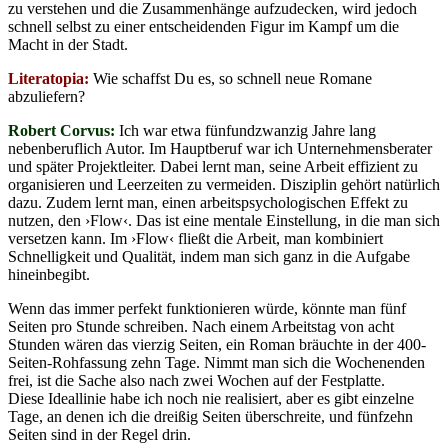
zu verstehen und die Zusammenhänge aufzudecken, wird jedoch
schnell selbst zu einer entscheidenden Figur im Kampf um die
Macht in der Stadt.
Literatopia:
Wie schaffst Du es, so schnell neue Romane
abzuliefern?
Robert Corvus:
Ich war etwa fünfundzwanzig Jahre lang
nebenberuflich Autor. Im Hauptberuf war ich Unternehmensberater
und später Projektleiter. Dabei lernt man, seine Arbeit effizient zu
organisieren und Leerzeiten zu vermeiden. Disziplin gehört natürlich
dazu. Zudem lernt man, einen arbeitspsychologischen Effekt zu
nutzen, den ›Flow‹. Das ist eine mentale Einstellung, in die man sich
versetzen kann. Im ›Flow‹ fließt die Arbeit, man kombiniert
Schnelligkeit und Qualität, indem man sich ganz in die Aufgabe
hineinbegibt.
Wenn das immer perfekt funktionieren würde, könnte man fünf
Seiten pro Stunde schreiben. Nach einem Arbeitstag von acht
Stunden wären das vierzig Seiten, ein Roman bräuchte in der 400-
Seiten-Rohfassung zehn Tage. Nimmt man sich die Wochenenden
frei, ist die Sache also nach zwei Wochen auf der Festplatte.
Diese Ideallinie habe ich noch nie realisiert, aber es gibt einzelne
Tage, an denen ich die dreißig Seiten überschreite, und fünfzehn
Seiten sind in der Regel drin.