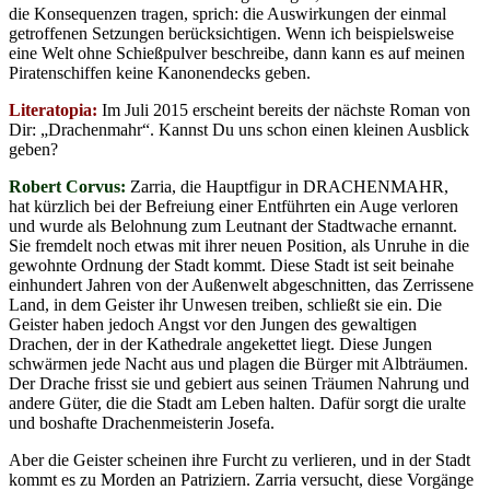
die Konsequenzen tragen, sprich: die Auswirkungen der einmal
getroffenen Setzungen berücksichtigen. Wenn ich beispielsweise
eine Welt ohne Schießpulver beschreibe, dann kann es auf meinen
Piratenschiffen keine Kanonendecks geben.
Literatopia:
Im Juli 2015 erscheint bereits der nächste Roman von
Dir: „Drachenmahr“. Kannst Du uns schon einen kleinen Ausblick
geben?
Robert Corvus:
Zarria, die Hauptfigur in DRACHENMAHR,
hat kürzlich bei der Befreiung einer Entführten ein Auge verloren
und wurde als Belohnung zum Leutnant der Stadtwache ernannt.
Sie fremdelt noch etwas mit ihrer neuen Position, als Unruhe in die
gewohnte Ordnung der Stadt kommt. Diese Stadt ist seit beinahe
einhundert Jahren von der Außenwelt abgeschnitten, das Zerrissene
Land, in dem Geister ihr Unwesen treiben, schließt sie ein. Die
Geister haben jedoch Angst vor den Jungen des gewaltigen
Drachen, der in der Kathedrale angekettet liegt. Diese Jungen
schwärmen jede Nacht aus und plagen die Bürger mit Albträumen.
Der Drache frisst sie und gebiert aus seinen Träumen Nahrung und
andere Güter, die die Stadt am Leben halten. Dafür sorgt die uralte
und boshafte Drachenmeisterin Josefa.
Aber die Geister scheinen ihre Furcht zu verlieren, und in der Stadt
kommt es zu Morden an Patriziern. Zarria versucht, diese Vorgänge