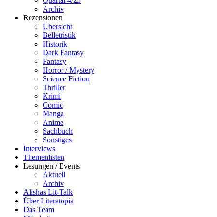
Quartal 4/25
Archiv
Rezensionen
Übersicht
Belletristik
Historik
Dark Fantasy
Fantasy
Horror / Mystery
Science Fiction
Thriller
Krimi
Comic
Manga
Anime
Sachbuch
Sonstiges
Interviews
Themenlisten
Lesungen / Events
Aktuell
Archiv
Alishas Lit-Talk
Über Literatopia
Das Team