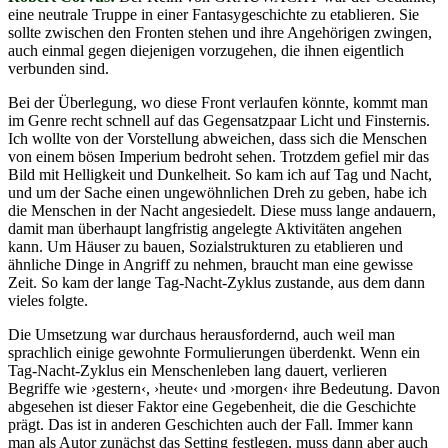
eine neutrale Truppe in einer Fantasygeschichte zu etablieren. Sie
sollte zwischen den Fronten stehen und ihre Angehörigen zwingen,
auch einmal gegen diejenigen vorzugehen, die ihnen eigentlich
verbunden sind.
Bei der Überlegung, wo diese Front verlaufen könnte, kommt man
im Genre recht schnell auf das Gegensatzpaar Licht und Finsternis.
Ich wollte von der Vorstellung abweichen, dass sich die Menschen
von einem bösen Imperium bedroht sehen. Trotzdem gefiel mir das
Bild mit Helligkeit und Dunkelheit. So kam ich auf Tag und Nacht,
und um der Sache einen ungewöhnlichen Dreh zu geben, habe ich
die Menschen in der Nacht angesiedelt. Diese muss lange andauern,
damit man überhaupt langfristig angelegte Aktivitäten angehen
kann. Um Häuser zu bauen, Sozialstrukturen zu etablieren und
ähnliche Dinge in Angriff zu nehmen, braucht man eine gewisse
Zeit. So kam der lange Tag-Nacht-Zyklus zustande, aus dem dann
vieles folgte.
Die Umsetzung war durchaus herausfordernd, auch weil man
sprachlich einige gewohnte Formulierungen überdenkt. Wenn ein
Tag-Nacht-Zyklus ein Menschenleben lang dauert, verlieren
Begriffe wie ›gestern‹, ›heute‹ und ›morgen‹ ihre Bedeutung. Davon
abgesehen ist dieser Faktor eine Gegebenheit, die die Geschichte
prägt. Das ist in anderen Geschichten auch der Fall. Immer kann
man als Autor zunächst das Setting festlegen, muss dann aber auch