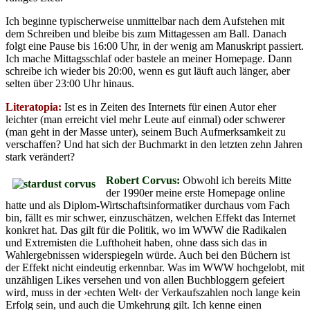
Ich beginne typischerweise unmittelbar nach dem Aufstehen mit
dem Schreiben und bleibe bis zum Mittagessen am Ball. Danach
folgt eine Pause bis 16:00 Uhr, in der wenig am Manuskript passiert.
Ich mache Mittagsschlaf oder bastele an meiner Homepage. Dann
schreibe ich wieder bis 20:00, wenn es gut läuft auch länger, aber
selten über 23:00 Uhr hinaus.
Literatopia:
Ist es in Zeiten des Internets für einen Autor eher
leichter (man erreicht viel mehr Leute auf einmal) oder schwerer
(man geht in der Masse unter), seinem Buch Aufmerksamkeit zu
verschaffen? Und hat sich der Buchmarkt in den letzten zehn Jahren
stark verändert?
Robert Corvus:
Obwohl ich bereits Mitte
der 1990er meine erste Homepage online
hatte und als Diplom-Wirtschaftsinformatiker durchaus vom Fach
bin, fällt es mir schwer, einzuschätzen, welchen Effekt das Internet
konkret hat. Das gilt für die Politik, wo im WWW die Radikalen
und Extremisten die Lufthoheit haben, ohne dass sich das in
Wahlergebnissen widerspiegeln würde. Auch bei den Büchern ist
der Effekt nicht eindeutig erkennbar. Was im WWW hochgelobt, mit
unzähligen Likes versehen und von allen Buchbloggern gefeiert
wird, muss in der ›echten Welt‹ der Verkaufszahlen noch lange kein
Erfolg sein, und auch die Umkehrung gilt. Ich kenne einen