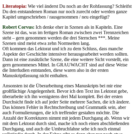
Literatopia:
Wie viel änderst Du noch an der Rohfassung? Schleifst
Du den entstandenen Roman nur noch zurecht oder werden ganze
Kapitel umgeschrieben / rausgenommen / neu eingefügt?
Robert Corvus:
Ich denke eher in Szenen als in Kapiteln. Eine
Szene ist das, was im fertigen Roman zwischen zwei Trennzeichen
steht – gern genommen werden die drei Sternchen ***. Meine
Szenen sind meist etwa zehn Normseiten lang.
Oft kommen das Lektorat und ich zu dem Schluss, dass manche
Aspekte der Geschichte intensiver herausgearbeitet werden sollten.
Dann ist eine zusätzliche Szene, die eine weitere Sicht vorstellt, ein
gern genommenes Mittel. In GRAUWACHT sind auf diese Weise
die Interludien entstanden, diese waren also in der ersten
Manuskriptfassung nicht enthalten.
Ansonsten ist die Überarbeitung eines Manuskripts bei mir eine
großflächige Angelegenheit. Bevor ich den Text ins Lektorat gebe,
überarbeite ich ihn wenigstens drei Mal komplett. Bei der ersten
Durchsicht finde ich auf jeder Seite mehrere Sachen, die ich ändere.
Das können Fehler in Rechtschreibung und Grammatik sein, aber
auch Formulierungen, die ich treffender gestalten möchte. Die
Anzahl der Korrekturen nimmt mit jedem Durchgang ab. Wenn wir
mit dem Lektorat durch sind, mache ich noch einen abschließenden
Durchgang, und auch die Umbruchfahne sehe ich noch einmal