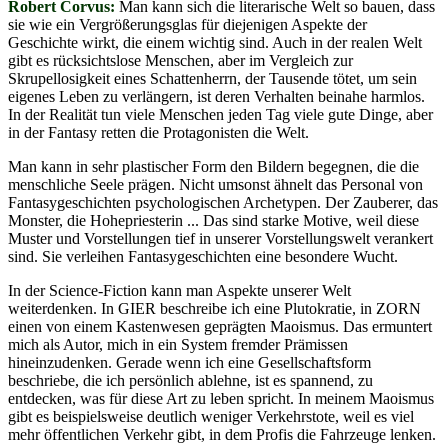
Robert Corvus:
Man kann sich die literarische Welt so bauen, dass
sie wie ein Vergrößerungsglas für diejenigen Aspekte der
Geschichte wirkt, die einem wichtig sind. Auch in der realen Welt
gibt es rücksichtslose Menschen, aber im Vergleich zur
Skrupellosigkeit eines Schattenherrn, der Tausende tötet, um sein
eigenes Leben zu verlängern, ist deren Verhalten beinahe harmlos.
In der Realität tun viele Menschen jeden Tag viele gute Dinge, aber
in der Fantasy retten die Protagonisten die Welt.
Man kann in sehr plastischer Form den Bildern begegnen, die die
menschliche Seele prägen. Nicht umsonst ähnelt das Personal von
Fantasygeschichten psychologischen Archetypen. Der Zauberer, das
Monster, die Hohepriesterin ... Das sind starke Motive, weil diese
Muster und Vorstellungen tief in unserer Vorstellungswelt verankert
sind. Sie verleihen Fantasygeschichten eine besondere Wucht.
In der Science-Fiction kann man Aspekte unserer Welt
weiterdenken. In GIER beschreibe ich eine Plutokratie, in ZORN
einen von einem Kastenwesen geprägten Maoismus. Das ermuntert
mich als Autor, mich in ein System fremder Prämissen
hineinzudenken. Gerade wenn ich eine Gesellschaftsform
beschriebe, die ich persönlich ablehne, ist es spannend, zu
entdecken, was für diese Art zu leben spricht. In meinem Maoismus
gibt es beispielsweise deutlich weniger Verkehrstote, weil es viel
mehr öffentlichen Verkehr gibt, in dem Profis die Fahrzeuge lenken.