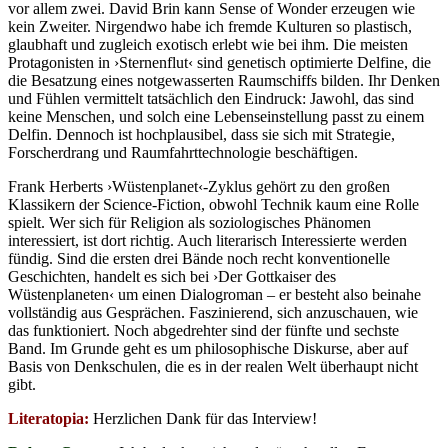
vor allem zwei. David Brin kann Sense of Wonder erzeugen wie
kein Zweiter. Nirgendwo habe ich fremde Kulturen so plastisch,
glaubhaft und zugleich exotisch erlebt wie bei ihm. Die meisten
Protagonisten in ›Sternenflut‹ sind genetisch optimierte Delfine, die
die Besatzung eines notgewasserten Raumschiffs bilden. Ihr Denken
und Fühlen vermittelt tatsächlich den Eindruck: Jawohl, das sind
keine Menschen, und solch eine Lebenseinstellung passt zu einem
Delfin. Dennoch ist hochplausibel, dass sie sich mit Strategie,
Forscherdrang und Raumfahrttechnologie beschäftigen.
Frank Herberts ›Wüstenplanet‹-Zyklus gehört zu den großen
Klassikern der Science-Fiction, obwohl Technik kaum eine Rolle
spielt. Wer sich für Religion als soziologisches Phänomen
interessiert, ist dort richtig. Auch literarisch Interessierte werden
fündig. Sind die ersten drei Bände noch recht konventionelle
Geschichten, handelt es sich bei ›Der Gottkaiser des
Wüstenplaneten‹ um einen Dialogroman – er besteht also beinahe
vollständig aus Gesprächen. Faszinierend, sich anzuschauen, wie
das funktioniert. Noch abgedrehter sind der fünfte und sechste
Band. Im Grunde geht es um philosophische Diskurse, aber auf
Basis von Denkschulen, die es in der realen Welt überhaupt nicht
gibt.
Literatopia:
Herzlichen Dank für das Interview!