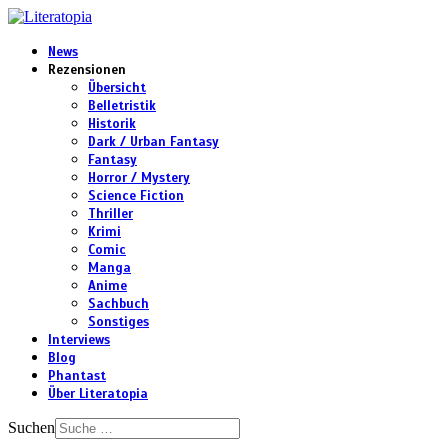
News
Rezensionen
Übersicht
Belletristik
Historik
Dark / Urban Fantasy
Fantasy
Horror / Mystery
Science Fiction
Thriller
Krimi
Comic
Manga
Anime
Sachbuch
Sonstiges
Interviews
Blog
Phantast
Über Literatopia
Suchen