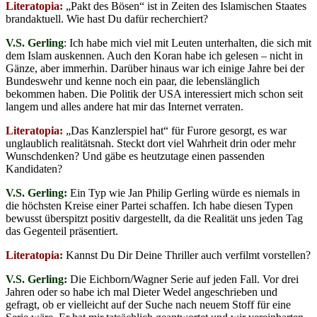
Literatopia:
„Pakt des Bösen“ ist in Zeiten des Islamischen Staates
brandaktuell. Wie hast Du dafür recherchiert?
V.S. Gerling
: Ich habe mich viel mit Leuten unterhalten, die sich mit
dem Islam auskennen. Auch den Koran habe ich gelesen – nicht in
Gänze, aber immerhin. Darüber hinaus war ich einige Jahre bei der
Bundeswehr und kenne noch ein paar, die lebenslänglich
bekommen haben. Die Politik der USA interessiert mich schon seit
langem und alles andere hat mir das Internet verraten.
Literatopia:
„Das Kanzlerspiel hat“ für Furore gesorgt, es war
unglaublich realitätsnah. Steckt dort viel Wahrheit drin oder mehr
Wunschdenken? Und gäbe es heutzutage einen passenden
Kandidaten?
V.S. Gerling:
Ein Typ wie Jan Philip Gerling würde es niemals in
die höchsten Kreise einer Partei schaffen. Ich habe diesen Typen
bewusst überspitzt positiv dargestellt, da die Realität uns jeden Tag
das Gegenteil präsentiert.
Literatopia:
Kannst Du Dir Deine Thriller auch verfilmt vorstellen?
V.S. Gerling:
Die Eichborn/Wagner Serie auf jeden Fall. Vor drei
Jahren oder so habe ich mal Dieter Wedel angeschrieben und
gefragt, ob er vielleicht auf der Suche nach neuem Stoff für eine