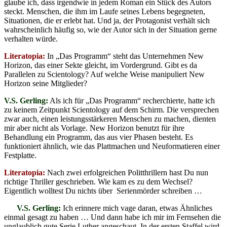
glaube ich, dass irgendwie in jedem Roman ein Stück des Autors
steckt. Menschen, die ihm im Laufe seines Lebens begegneten,
Situationen, die er erlebt hat. Und ja, der Protagonist verhält sich
wahrscheinlich häufig so, wie der Autor sich in der Situation gerne
verhalten würde.
Literatopia:
In „Das Programm“ steht das Unternehmen New
Horizon, das einer Sekte gleicht, im Vordergrund. Gibt es da
Parallelen zu Scientology? Auf welche Weise manipuliert New
Horizon seine Mitglieder?
V.S. Gerling:
Als ich für „Das Programm“ recherchierte, hatte ich
zu keinem Zeitpunkt Scientology auf dem Schirm. Die versprechen
zwar auch, einen leistungsstärkeren Menschen zu machen, dienten
mir aber nicht als Vorlage. New Horizon benutzt für ihre
Behandlung ein Programm, das aus vier Phasen besteht. Es
funktioniert ähnlich, wie das Plattmachen und Neuformatieren einer
Festplatte.
Literatopia:
Nach zwei erfolgreichen Politthrillern hast Du nun
richtige Thriller geschrieben. Wie kam es zu dem Wechsel?
Eigentlich wolltest Du nichts über Serienmörder schreiben …
V.S. Gerling:
Ich erinnere mich vage daran, etwas Ähnliches
einmal gesagt zu haben … Und dann habe ich mir im Fernsehen die
unglaublich gute Serie Luther angeschaut. In der ersten Staffel wird