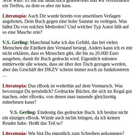
Serie wäre. Er hat mir tatsächlich geantwortet und wir vereinbarten
ein Treffen, zu dem es aber nie kam.
Literatopia:
Auch Dir wurde bereits von unseriösen Verlagen
angeboten, Dein Buch gegen eine hohe Summe zu verlegen. Was
hältst Du von solchen Methoden? Und welcher Typ Autor fällt auf
so eine Masche rein?
V.S. Gerling:
Manchmal habe ich das Gefühl, das bei vielen
Menschen die Eitelkeit den Verstand besiegt. Anders kann ich es mir
nicht erklären, dass es Menschen gibt, die bis zu 20.000 Euro
ausgeben, damit ihr Buch gedruckt wird. Eigentlich müssten
mittlerweile alle wissen, dass sie über den Tisch gezogen werden,
aber das Geschäft der DKZV scheint immer noch zu funktionieren
…
Literatopia:
Das eBook ist weiterhin auf dem Vormarsch. Was
bevorzugst Du persönlich? Gedruckte Bücher, die sich im Regal gut
machen, oder eBooks, von denen man tausende gleichzeitig
mitnehmen kann?
V.S. Gerling:
Eindeutig das gedruckte Buch. Ich besitze nicht
ein einziges eBook. Würde auch nichts bringen, da ich keinen
Reader habe. Heißt das Teil so?
Literatopia:
Wie bist Du eigentlich zum Schreiben gekommen?