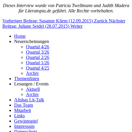
Dieses Interview wurde von Patricia Twellmann und Judith Madera
für Literatopia.de geführt. Alle Rechte vorbehalten.
Vorheriger Beitrag: Susanne Kliem (12.09.2015)
Zurück
Nächster
Beitrag: Juliane Seidel (28.07.2015)
Weiter
Home
Neuerscheinungen
Quartal 4/26
Quartal 3/26
Quartal 2/26
Quartal 1/26
Quartal 4/25
Archiv
Themenlisten
Lesungen / Events
Aktuell
Archiv
Alishas Lit-Talk
Das Team
Mitarbeit
Links
Gewinnspiel
Impressum
Datenschutz