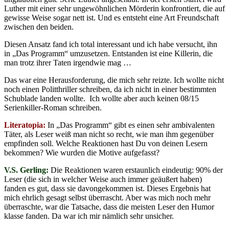
Luther mit einer sehr ungewöhnlichen Mörderin konfrontiert, die auf
gewisse Weise sogar nett ist. Und es entsteht eine Art Freundschaft
zwischen den beiden.
Diesen Ansatz fand ich total interessant und ich habe versucht, ihn
in „Das Programm“ umzusetzen. Entstanden ist eine Killerin, die
man trotz ihrer Taten irgendwie mag …
Das war eine Herausforderung, die mich sehr reizte. Ich wollte nicht
noch einen Politthriller schreiben, da ich nicht in einer bestimmten
Schublade landen wollte. Ich wollte aber auch keinen 08/15
Serienkiller-Roman schreiben.
Literatopia:
In „Das Programm“ gibt es einen sehr ambivalenten
Täter, als Leser weiß man nicht so recht, wie man ihm gegenüber
empfinden soll. Welche Reaktionen hast Du von deinen Lesern
bekommen? Wie wurden die Motive aufgefasst?
V.S. Gerling:
Die Reaktionen waren erstaunlich eindeutig: 90% der
Leser (die sich in welcher Weise auch immer geäußert haben)
fanden es gut, dass sie davongekommen ist. Dieses Ergebnis hat
mich ehrlich gesagt selbst überrascht. Aber was mich noch mehr
überraschte, war die Tatsache, dass die meisten Leser den Humor
klasse fanden. Da war ich mir nämlich sehr unsicher.