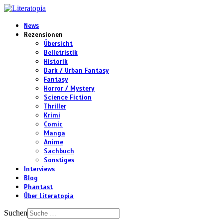
News
Rezensionen
Übersicht
Belletristik
Historik
Dark / Urban Fantasy
Fantasy
Horror / Mystery
Science Fiction
Thriller
Krimi
Comic
Manga
Anime
Sachbuch
Sonstiges
Interviews
Blog
Phantast
Über Literatopia
Suchen