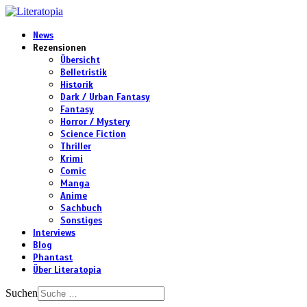
News
Rezensionen
Übersicht
Belletristik
Historik
Dark / Urban Fantasy
Fantasy
Horror / Mystery
Science Fiction
Thriller
Krimi
Comic
Manga
Anime
Sachbuch
Sonstiges
Interviews
Blog
Phantast
Über Literatopia
Suchen