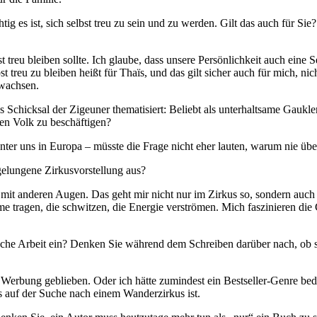
htig es ist, sich selbst treu zu sein und zu werden. Gilt das auch für 
treu bleiben sollte. Ich glaube, dass unsere Persönlichkeit auch eine S
treu zu bleiben heißt für Thaïs, und das gilt sicher auch für mich, nic
wachsen.
icksal der Zigeuner thematisiert: Beliebt als unterhaltsame Gaukler 
en Volk zu beschäftigen?
ter uns in Europa – müsste die Frage nicht eher lauten, warum nie übe
gelungene Zirkusvorstellung aus?
 mit anderen Augen. Das geht mir nicht nur im Zirkus so, sondern auc
e tragen, die schwitzen, die Energie verströmen. Mich faszinieren die 
rische Arbeit ein? Denken Sie während dem Schreiben darüber nach, ob s
 Werbung geblieben. Oder ich hätte zumindest ein Bestseller-Genre bedi
auf der Suche nach einem Wanderzirkus ist.