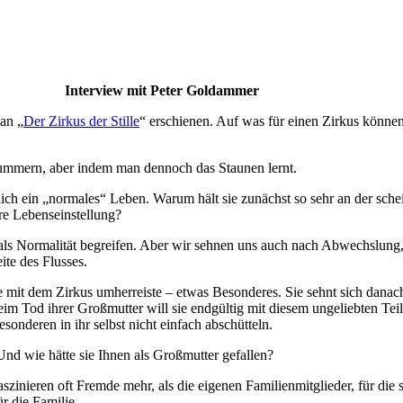
Interview mit Peter Goldammer
an „
Der Zirkus der Stille
“ erschienen. Auf was für einen Zirkus können
nummern, aber indem man dennoch das Staunen lernt.
ich ein „normales“ Leben. Warum hält sie zunächst so sehr an der sche
re Lebenseinstellung?
 als Normalität begreifen. Aber wir sehnen uns auch nach Abwechslung
ite des Flusses.
die mit dem Zirkus umherreiste – etwas Besonderes. Sie sehnt sich dana
Beim Tod ihrer Großmutter will sie endgültig mit diesem ungeliebten Teil
onderen in ihr selbst nicht einfach abschütteln.
Und wie hätte sie Ihnen als Großmutter gefallen?
inieren oft Fremde mehr, als die eigenen Familienmitglieder, für die 
r die Familie.