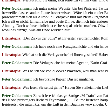
Literatopia:
Wie gut sind Sie darin, sich selbst zu vermarkten? Und 
Peter Goldammer:
Ich nutze meine Website, bin bei Pinterest, Twitt
bezweifle, dass es andere Leute besser wissen. Wäre ich ein cooler B
präsentiert man sich als Autor? In Cordjacke und mit Pfeife? Irgendw
Ich weiß es nicht. Ich schreibe und poste Dinge, die mich interessiere
Ahnung. Doch wahrscheinlich ist es besser, als nichts machen. Obwohl 
wohl das einzige, was am Ende wirklich hilft.
Literatopia:
„Der Zirkus der Stille“ ist Ihr erster veröffentlichter R
Peter Goldammer:
Ich habe noch eine Kurzgeschichte und ein halbe
Literatopia:
Wie hat sich die Verlagssuche bei Ihnen gestaltet? Hab
Peter Goldammer:
Die Verlagssuche hat meine Agentin, Karin Graf 
Literatopia:
Was halten Sie von eBooks? Praktisch, weil man sehr vi
Peter Goldammer:
Ich bevorzuge Papier. Das ist sinnlicher.
Literatopia:
Was lesen Sie selbst gerne? Haben Sie vielleicht ein L
Peter Goldammer:
Zurzeit lese ich das großartige „M Train“ von P
des Nobelpreisträgers Richard Feynmann: „ … Bäume bestehen hauptsä
freigesetzt, die mitwirkte, um die Luft in den Baum zu verwandeln. Un