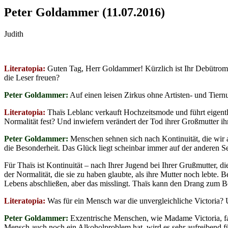
Peter Goldammer (11.07.2016)
Judith
Literatopia:
Guten Tag, Herr Goldammer! Kürzlich ist Ihr Debütrom
die Leser freuen?
Peter Goldammer:
Auf einen leisen Zirkus ohne Artisten- und Tier
Literatopia:
Thaïs Leblanc verkauft Hochzeitsmode und führt eigentl
Normalität fest? Und inwiefern verändert der Tod ihrer Großmutter ih
Peter Goldammer:
Menschen sehnen sich nach Kontinuität, die wir
die Besonderheit. Das Glück liegt scheinbar immer auf der anderen Se
Für Thaïs ist Kontinuität – nach Ihrer Jugend bei Ihrer Grußmutter, 
der Normalität, die sie zu haben glaubte, als ihre Mutter noch lebte. 
Lebens abschließen, aber das misslingt. Thaïs kann den Drang zum Bes
Literatopia:
Was für ein Mensch war die unvergleichliche Victoria? 
Peter Goldammer:
Exzentrische Menschen, wie Madame Victoria, fasz
Mensch auch noch ein Alkoholproblem hat, wird es sehr aufreibend fü