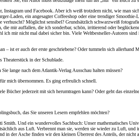
denken Sie, ein Autor muss heutzutage mehr tun als „nur“ ein Buch zu 
er, Instagram und Facebook. Aber ich weiß trotzdem nicht, wie man sich
urger-Laden, ein angesagter Coffeeshop oder eine trendiger Smoothie-L
ie verhuscht? Möglichst sensibel? Grundsätzlich schwarzweiß fotografi
n, die mir auffallen, die ich sonderbar, schön, irritierend oder beglüc
ich mir nicht mal dabei sicher bin. Viele Weltbestseller-Autoren sind 
oman – ist er auch der erste geschriebene? Oder tummeln sich allerhand 
s Theaterstück in der Schublade.
en Sie lange nach dem Atlantik-Verlag Ausschau halten müssen?
für mich übernommen. Es ging erfreulich schnell.
ele Bücher jederzeit mit sich herumtragen kann? Oder geht das einzeln
ieblingsbuch, das Sie unseren Lesern empfehlen möchten?
atti Smith. Und ein wundervolles Sachbuch: Unser mathematisches Uni
chlich aus Luft. Verbrennt man sie, werden sie wieder zu Luft, und i
d in der Asche finden wir den kleinen Überrest des Anteils, der nicht 