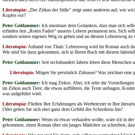
Literatopia:
„Der Zirkus der Stille“ zeigt unter anderem auf, wie wic
Kopfes vor?
Peter Goldammer:
Ich misstraue dem Gedanken, dass man sich selbst 
erfinden den „Roten Faden“ unseres Lebens permanent neu. Sich selbst 
sondern seinen eigenen Weg zu gehen und an diesem Lebensweg zu 
Literatopia:
Anhand von Thaïs‘ Lebensweg wird im Roman auch das Sch
Wie sind Sie dazu gekommen, sich in Ihrem Buch mit diesem fahrend
Peter Goldammer:
Seit sechshundert Jahren leben diese Menschen un
Literatopia:
Mögen Sie persönlich Zirkusse? Was zeichnet eine 
Peter Goldammer:
Ich mag Zirkus. Aber, ich sehe die Vorstellungen
im Zirkus auch Tiere, die etwas aufführen, die Texte aufsagen, Kostüm
was aufgeführt wird.
Literatopia:
Fließen Ihre Erfahrungen als Werbetexter in Ihre litera
Oder geben Sie sich eher ganz dem Gefühl des Schreibens hin?
Peter Goldammer:
Wenn ist etwas verkaufen wollte, wäre ich in der
gekommen, einen Roman über ein junges Mädchen zu schreiben, dass 