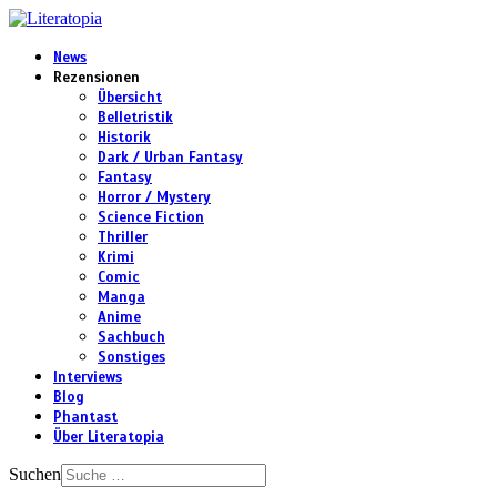
News
Rezensionen
Übersicht
Belletristik
Historik
Dark / Urban Fantasy
Fantasy
Horror / Mystery
Science Fiction
Thriller
Krimi
Comic
Manga
Anime
Sachbuch
Sonstiges
Interviews
Blog
Phantast
Über Literatopia
Suchen