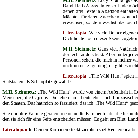
M.H. Steinmetz:
Lucy ist anfangs das
Band Hells Abyss. In erster Linie möc
denen drei Texte in Abaddon enthalten
Mächten für deren Zwecke missbraucht 
erwachsen, sondern wächst über sich h
Literatopia:
Wie viele Deiner eigene
Dich heute noch dieser Szene zugehör
M.H. Steinmetz:
Ganz viel. Natürlich
dort echt anders tickt. Aber hinter je
Personen sehen, die mich in meiner wi
noch immer zugehörig, da gibt es nicht
Literatopia:
„The Wild Hunt“ spielt i
Südstaaten als Schauplatz gewählt?
M.H. Steinmetz:
„The Wild Hunt“ wurde von einem Aufenthalt in Lou
Menschen, die Cajcuns. Die leben noch heute eher nach französischen 
den Staaten. Das hat mich so fasziniert, das ich „The Wild Hunt“ ges
Sue und ihre Familie geraten in eine uralte Familienfehde, die bis i
den sie sich für eine Seite entscheiden müssen. Es geht um Blut, Land
Literatopia:
In Deinen Romanen steckt ziemlich viel Recherchearbeit.