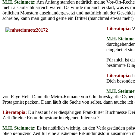
M.H. Steinmetz:
Am Anfang standen natürlich meine Vor-Ort-Recherc
mehr als aufschlussreich waren. Da wurde mir auch erklärt, was es mi
örtlichen Monstern auseinandergesetzt und natürlich mit der Geschi
schreibe, kann man gut und gerne ein Drittel (manchmal etwas mehr) 
Literatopia:
W
M.H. Steinme
durchgehender 
eingebettet sin
Für mich ist ei
bestimmte Din
Literatopia:
In
Dich besonders
M.H. Steinme
von Faye Hell. Dann die Metro-Romane von Glukhovsky, die Cyberpun
Protagonist packen. Dann läuft die Sache von selbst, dann tauche ich 
Literatopia:
Du hast auf der diesjährigen Frankfurter Buchmesse Dei
Zeit für eine Erkundungstour im eigenen Interesse?
M.H. Steinmetz:
Es ist natürlich wichtig, an den Verlagsständen pr
blieb genügend Zeit für eine ausgiebige Erkundungstour zusammen m