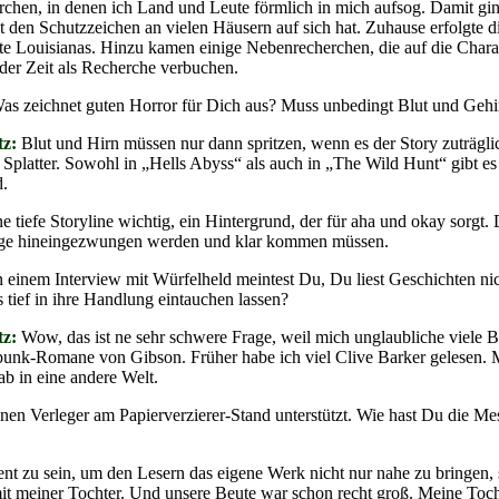
hen, in denen ich Land und Leute förmlich in mich aufsog. Damit gin
t den Schutzzeichen an vielen Häusern auf sich hat. Zuhause erfolgte 
chte Louisianas. Hinzu kamen einige Nebenrecherchen, die auf die Ch
der Zeit als Recherche verbuchen.
as zeichnet guten Horror für Dich aus? Muss unbedingt Blut und Gehi
tz:
Blut und Hirn müssen nur dann spritzen, wenn es der Story zuträglich
Splatter. Sowohl in „Hells Abyss“ als auch in „The Wild Hunt“ gibt es k
d.
ne tiefe Storyline wichtig, ein Hintergrund, der für aha und okay sorgt
ge hineingezwungen werden und klar kommen müssen.
 einem Interview mit Würfelheld meintest Du, Du liest Geschichten ni
 tief in ihre Handlung eintauchen lassen?
tz:
Wow, das ist ne sehr schwere Frage, weil mich unglaubliche viele 
k-Romane von Gibson. Früher habe ich viel Clive Barker gelesen. Mic
ab in eine andere Welt.
nen Verleger am Papierverzierer-Stand unterstützt. Wie hast Du die Me
äsent zu sein, um den Lesern das eigene Werk nicht nur nahe zu bringe
it meiner Tochter. Und unsere Beute war schon recht groß. Meine Toc