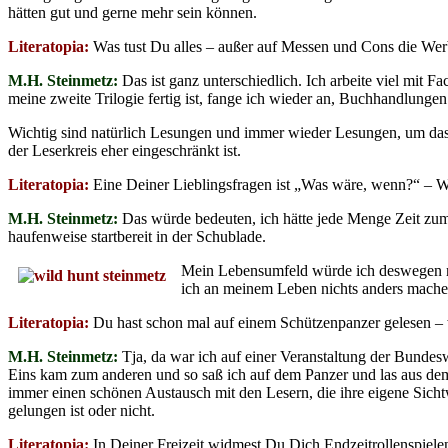
hätten gut und gerne mehr sein können.
Literatopia:
Was tust Du alles – außer auf Messen und Cons die Wer
M.H. Steinmetz:
Das ist ganz unterschiedlich. Ich arbeite viel mit F
meine zweite Trilogie fertig ist, fange ich wieder an, Buchhandlunge
Wichtig sind natürlich Lesungen und immer wieder Lesungen, um das
der Leserkreis eher eingeschränkt ist.
Literatopia:
Eine Deiner Lieblingsfragen ist „Was wäre, wenn?“ – 
M.H. Steinmetz:
Das würde bedeuten, ich hätte jede Menge Zeit zum
haufenweise startbereit in der Schublade.
Mein Lebensumfeld würde ich deswegen nic
ich an meinem Leben nichts anders mache
Literatopia:
Du hast schon mal auf einem Schützenpanzer gelesen –
M.H. Steinmetz:
Tja, da war ich auf einer Veranstaltung der Bundes
Eins kam zum anderen und so saß ich auf dem Panzer und las aus de
immer einen schönen Austausch mit den Lesern, die ihre eigene Sichtw
gelungen ist oder nicht.
Literatopia:
In Deiner Freizeit widmest Du Dich Endzeitrollenspiel