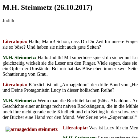
M.H. Steinmetz (26.10.2017)
Judith
Literatopia:
Hallo, Mario! Schön, dass Du Dir Zeit für unsere Frage
sie so böse? Und haben sie nicht auch gute Seiten?
M.H. Steinmetz:
Hallo Judith! Mit superböse spielst du sicher auf L
gleichzeitig wickelt sie die Leser um den Finger. Viele sagen, dass si
ein Opfer der Umstände. Bei mir hat das Böse eben immer zwei Seiten 
Schattierung von Grau.
Literatopia:
Kürzlich ist mit „Armageddon“ der dritte Band von „Hell
und Deine Protagonistin Lucy in dieser höllischen Reihe?
M.H. Steinmetz:
Wenn man die Buchtitel kennt (666 - Abaddon - Ar
Geschichte einer anfangs recht naiven Rocksängerin, die in die Mü
noch ihre nicht gerade nette Kindheit und ein Setting in der schwarze
der Bücher eine Hand vor den Mund. Wer Serien wie „Supernatural“ 
Literatopia:
Was ist Lucy für ein Mens