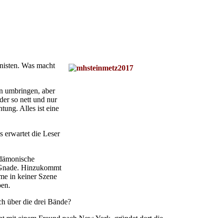
onisten. Was macht
en umbringen, aber
der so nett und nur
ung. Alles ist eine
 erwartet die Leser
 dämonische
e Gnade. Hinzukommt
hme in keiner Szene
ben.
ch über die drei Bände?