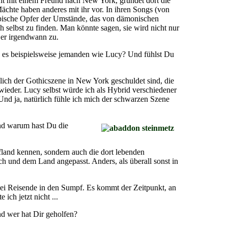
eht mit einem Freund nach New York, gründet dort die
ächte haben anderes mit ihr vor. In ihren Songs (von
 typische Opfer der Umstände, das von dämonischen
 selbst zu finden. Man könnte sagen, sie wird nicht nur
 er irgendwann zu.
b es beispielsweise jemanden wie Lucy? Und fühlst Du
hlich der Gothicszene in New York geschuldet sind, die
 wieder. Lucy selbst würde ich als Hybrid verschiedener
Und ja, natürlich fühle ich mich der schwarzen Szene
nd warum hast Du die
land kennen, sondern auch die dort lebenden
ch und dem Land angepasst. Anders, als überall sonst in
 zwei Reisende in den Sumpf. Es kommt der Zeitpunkt, an
ich jetzt nicht ...
nd wer hat Dir geholfen?