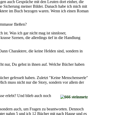
gen auch Gespräche mit den Leuten dort einher, die
die Sicherung meiner Bilder. Danach habe ich mich mit
araktere im Buch bezogen waren. Wenn ich einen Roman
rnmasse fließen?
 ist. Was ich gar nicht mag ist sinnloser,
rasse Szenen, die allerdings tief in die Handlung
. Dann Charaktere, die keine Helden sind, sondern in
cht nur, Du gehst in ihnen auf. Welche Bücher haben
Bücher gefesselt haben. Zuletzt "Keine Menschenseele"
h muss nicht nur die Story, sondern vor allem der
sse erlebt? Und blieb auch noch
n, sondern auch, um Fragen zu beantworten. Dennoch
hter nahm 5 und ich 12 Bücher mit nach Hause und es