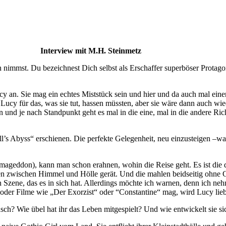
Interview mit M.H. Steinmetz
n nimmst. Du bezeichnest Dich selbst als Erschaffer superböser Protag
ucy an. Sie mag ein echtes Miststück sein und hier und da auch mal ein
e Lucy für das, was sie tut, hassen müssten, aber sie wäre dann auch wie
und je nach Standpunkt geht es mal in die eine, mal in die andere Richt
’s Abyss“ erschienen. Die perfekte Gelegenheit, neu einzusteigen –was
mageddon), kann man schon erahnen, wohin die Reise geht. Es ist die
hlen zwischen Himmel und Hölle gerät. Und die mahlen beidseitig ohn
n Szene, das es in sich hat. Allerdings möchte ich warnen, denn ich ne
oder Filme wie „Der Exorzist“ oder “Constantine“ mag, wird Lucy lie
ch? Wie übel hat ihr das Leben mitgespielt? Und wie entwickelt sie si