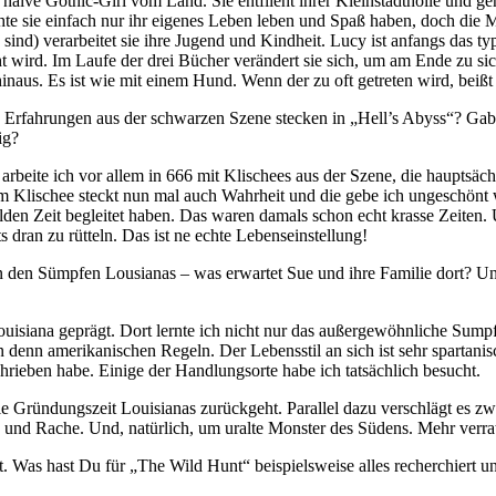
 naive Gothic-Girl vom Land. Sie entflieht ihrer Kleinstadthölle und g
hte sie einfach nur ihr eigenes Leben leben und Spaß haben, doch die M
 sind) verarbeitet sie ihre Jugend und Kindheit. Lucy ist anfangs das
wird. Im Laufe der drei Bücher verändert sie sich, um am Ende zu sich
inaus. Es ist wie mit einem Hund. Wenn der zu oft getreten wird, beißt
n Erfahrungen aus der schwarzen Szene stecken in „Hell’s Abyss“? Ga
ig?
 arbeite ich vor allem in 666 mit Klischees aus der Szene, die hauptsäc
dem Klischee steckt nun mal auch Wahrheit und die gebe ich ungeschönt
lden Zeit begleitet haben. Das waren damals schon echt krasse Zeiten. 
s dran zu rütteln. Das ist ne echte Lebenseinstellung!
n den Sümpfen Lousianas – was erwartet Sue und ihre Familie dort? U
isiana geprägt. Dort lernte ich nicht nur das außergewöhnliche Sumpf
denn amerikanischen Regeln. Der Lebensstil an sich ist sehr spartanis
chrieben habe. Einige der Handlungsorte habe ich tatsächlich besucht.
n die Gründungszeit Louisianas zurückgeht. Parallel dazu verschlägt es
 und Rache. Und, natürlich, um uralte Monster des Südens. Mehr verrate 
 Was hast Du für „The Wild Hunt“ beispielsweise alles recherchiert u