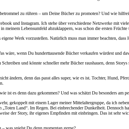
betrommel zu rühren – um Deine Bücher zu promoten? Und wie hilfreic
acebook und Instagram. Ich stehe über verschiedene Netzwerke mit vielen
n in meinem Lebensumfeld abzuklappern, was schon die ersten Früchte t
 eigene Werk vorzustellen. Natürlich muss man immer beachten, dass H
Was wäre, wenn Du hunderttausende Bücher verkaufen würdest und dav
 Schreiben und könnte schneller mehr Bücher raushauen, denn Storys 
ht ändern, denn das passt alles super, wie es ist. Tochter, Hund, Pf
n.
 wie ist es denn dazu gekommen? Und was schätzt Du besonders am pe
wehr, gekoppelt mit einem Lager meiner Mittelaltergruppe, da ich neb
m „Toten Land“. Im Regen. Bei einbrechender Dunkelheit. Dennoch ha
eise der Story, ihr eigenes Empfinden mit einbringen. Das ist sehr wich
en – was spielst Du denn momentan gerne?