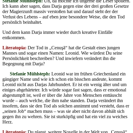
Stefanie Mühlsteph:
Uh, da möchte ich ungerne die Leser spoilern.
Ich kann aber sagen, dass Darja gegen eine der drei großen Gesetze
der Magierzunft massiv verstoßen hat und darauf steht der der
Verlust des Lebens – auf eben jene besondere Weise, die den Tod
persönlich beinhaltet.
Und dem kann Darja immer wieder durch kreative Einfälle
entkommen.
Literatopia:
Der Tod in „Cenuşă“ hat die Gestalt eines jungen
Mannes und sogar einen Namen: Leonid. Wie würdest Du seine
Persönlichkeit beschreiben? Und inwiefern verändert ihn die
Begegnung mit Darja?
Stefanie Mühlsteph:
Leonid war im frühen Griechenland ein
gängiger Name und wie ich schon ein bisschen andeute, kommt
Leonid nicht aus Darjas Jahrhundert. Er ist ein wenig älter und um
einiges abgehärteter. Ich würde sogar fast sagen, dass er emotional
abgestumpft ist, weil er über die Jahre von Menschen enttäuscht
wurde – auch welche, die ihm nahe standen. Darja verändert ihn
insofern, dass sie den Tod als solchen annimmt und versteht, dass er
„seinen Job“ machen muss – was sie aber nicht davon abhält sich
gegen ihn zu wehren. Sie ist sturköpfig und hat ein viel zu weiches
Herz.
Literatopia:
Du planst, weitere Novelle in der Welt von „Cenuşă“