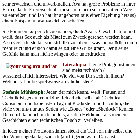
sehr erwachsen und unverbindlich. Ava hat große Probleme in ihrer
Firma, da ihr Ex versucht ihr diese auf einem sehr bösartigen Weg
zu entreißen, und Ian hat ihr angeboten (aus einer Eigebung heraus)
einen Entspannungsausgleich zu schaffen.
Sie kommen körperlich zueinander, doch Ava ist Geschäftsfrau und
weiß, dass Sex auch als Mittel zum Zweck gesehen werden kann.
Also versucht sie Ian von sich fernzuhalten – was Ian natürlich noch
mehr reizt und er sich damit selbst eine Grube gräbt. Denn seine
Gefühle kann man nicht zwingen oder unterdrücken.
Literatopia:
Deine Protagonistinnen
sind meist technisch /
wissenschaftlich interessiert. Wie viel von Dir steckt in ihnen?
Welche ist Dir beispielsweise am ähnlichsten?
Stefanie Mühlsteph:
Jeder, der mich kennt, weiß: Frauen und
Technik ist genau mein Ding. Ich arbeite selbst als Technical
Consultant und habe jeden Tag mit Produkten und IT zu tun, die
viele von uns nur aus Serien wie „Bones“ oder „Sherlock“ kennen.
Demnach kann ich nicht anders, als den Heldinnen aus meinen
Geschichten einen technischen Touch zu verleihen.
In jeder meiner Protagonistinnen steckt ein Teil von mir selbst und
der Wunschgedanke, wie ich (auch) gerne wäre. Darja ist