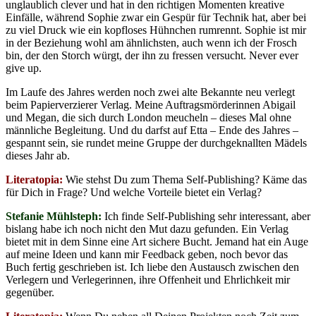
unglaublich clever und hat in den richtigen Momenten kreative
Einfälle, während Sophie zwar ein Gespür für Technik hat, aber bei
zu viel Druck wie ein kopfloses Hühnchen rumrennt. Sophie ist mir
in der Beziehung wohl am ähnlichsten, auch wenn ich der Frosch
bin, der den Storch würgt, der ihn zu fressen versucht. Never ever
give up.
Im Laufe des Jahres werden noch zwei alte Bekannte neu verlegt
beim Papierverzierer Verlag. Meine Auftragsmörderinnen Abigail
und Megan, die sich durch London meucheln – dieses Mal ohne
männliche Begleitung. Und du darfst auf Etta – Ende des Jahres –
gespannt sein, sie rundet meine Gruppe der durchgeknallten Mädels
dieses Jahr ab.
Literatopia:
Wie stehst Du zum Thema Self-Publishing? Käme das
für Dich in Frage? Und welche Vorteile bietet ein Verlag?
Stefanie Mühlsteph:
Ich finde Self-Publishing sehr interessant, aber
bislang habe ich noch nicht den Mut dazu gefunden. Ein Verlag
bietet mit in dem Sinne eine Art sichere Bucht. Jemand hat ein Auge
auf meine Ideen und kann mir Feedback geben, noch bevor das
Buch fertig geschrieben ist. Ich liebe den Austausch zwischen den
Verlegern und Verlegerinnen, ihre Offenheit und Ehrlichkeit mir
gegenüber.