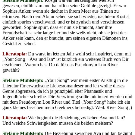
Stefanie Mühlsteph:
Kostja war ein herzensguter Mensch
gewesen, einfühlsam und hat offen seine Gefühle gezeigt. Er war
Sophies Anker, wenn sie dachte in ihrem Meer aus Tränen zu
ertrinken. Nach dem Abitur sehen sie sich wieder, nachdem Kostja
einfach spurlos verschwand, und er ist zynisch und verschlossen
geworden. Sophie spürt, dass er nun sie braucht, aber ihre
Freundschaft ist sehr lange her und sie weiß nicht, ob sie jetzt der
Anker sein kann, den er braucht, um seinen eigenen Dämonen ins
Gesicht zu sehen.
Literatopia:
Du warst im letzten Jahr wohl sehr inspiriert, denn mit
„Your Song – Ava und Ian“ ist kürzlich ein weiteres Buch von Dir
erschienen. Warum hast Du dafür das Pseudonym Lou River
gewählt?
Stefanie Mühlsteph:
„Your Song“ war mein erster Ausflug in die
Literatur für erwachsene Liebesromanleser und ich wollte dieses
Genre abgrenzen, da ich ja prinzipiell eher Phantastik und
Jugendbücher schreibe. Die Verwirrung sollte minimiert werden und
mit dem Pseudonym Lou River und Titel „Your Song“ habe ich ein
ganz kleines bisschen mein Geekherz befriedigt. Weil: River Song ;)
Literatopia:
Wie beginnt die Beziehung zwischen Ava und Ian?
Und welche Schwierigkeiten müssen die beiden meistern?
Stefanie Mühlsteph:
Die Beziehung zwischen Ava und Ian beginnt