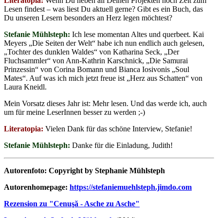
Literatopia:
Wenn Du neben all Deinen Projekten noch Zeit zum
Lesen findest – was liest Du aktuell gerne? Gibt es ein Buch, das
Du unseren Lesern besonders an Herz legen möchtest?
Stefanie Mühlsteph:
Ich lese momentan Altes und querbeet. Kai
Meyers „Die Seiten der Welt“ habe ich nun endlich auch gelesen,
„Tochter des dunklen Waldes“ von Katharina Seck, „Der
Fluchsammler“ von Ann-Kathrin Karschnick, „Die Samurai
Prinzessin“ von Corina Bomann und Bianca Iosivonis „Soul
Mates“. Auf was ich mich jetzt freue ist „Herz aus Schatten“ von
Laura Kneidl.
Mein Vorsatz dieses Jahr ist: Mehr lesen. Und das werde ich, auch
um für meine LeserInnen besser zu werden ;-)
Literatopia:
Vielen Dank für das schöne Interview, Stefanie!
Stefanie Mühlsteph:
Danke für die Einladung, Judith!
Autorenfoto: Copyright by Stephanie Mühlsteph
Autorenhomepage:
https://stefaniemuehlsteph.jimdo.com
Rezension zu "Cenuşă - Asche zu Asche"