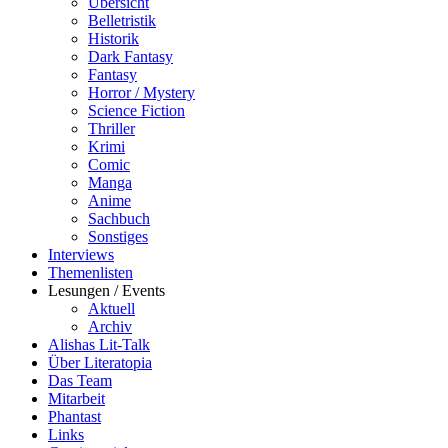
Übersicht
Belletristik
Historik
Dark Fantasy
Fantasy
Horror / Mystery
Science Fiction
Thriller
Krimi
Comic
Manga
Anime
Sachbuch
Sonstiges
Interviews
Themenlisten
Lesungen / Events
Aktuell
Archiv
Alishas Lit-Talk
Über Literatopia
Das Team
Mitarbeit
Phantast
Links