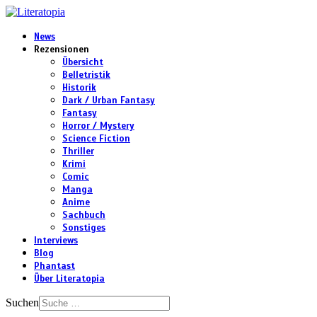
News
Rezensionen
Übersicht
Belletristik
Historik
Dark / Urban Fantasy
Fantasy
Horror / Mystery
Science Fiction
Thriller
Krimi
Comic
Manga
Anime
Sachbuch
Sonstiges
Interviews
Blog
Phantast
Über Literatopia
Suchen