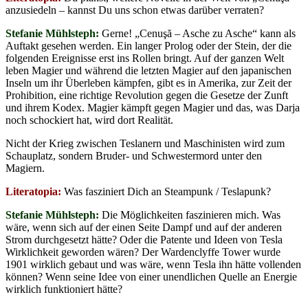
anzusiedeln – kannst Du uns schon etwas darüber verraten?
Stefanie Mühlsteph:
Gerne! „Cenuşă – Asche zu Asche“ kann als
Auftakt gesehen werden. Ein langer Prolog oder der Stein, der die
folgenden Ereignisse erst ins Rollen bringt. Auf der ganzen Welt
leben Magier und während die letzten Magier auf den japanischen
Inseln um ihr Überleben kämpfen, gibt es in Amerika, zur Zeit der
Prohibition, eine richtige Revolution gegen die Gesetze der Zunft
und ihrem Kodex. Magier kämpft gegen Magier und das, was Darja
noch schockiert hat, wird dort Realität.
Nicht der Krieg zwischen Teslanern und Maschinisten wird zum
Schauplatz, sondern Bruder- und Schwestermord unter den
Magiern.
Literatopia:
Was fasziniert Dich an Steampunk / Teslapunk?
Stefanie Mühlsteph:
Die Möglichkeiten faszinieren mich. Was
wäre, wenn sich auf der einen Seite Dampf und auf der anderen
Strom durchgesetzt hätte? Oder die Patente und Ideen von Tesla
Wirklichkeit geworden wären? Der Wardenclyffe Tower wurde
1901 wirklich gebaut und was wäre, wenn Tesla ihn hätte vollenden
können? Wenn seine Idee von einer unendlichen Quelle an Energie
wirklich funktioniert hätte?