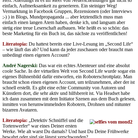
Herr. Allerdings ist es im Meer von Neuerscheinungen gar nicht so
einfach, Aufmerksamkeit zu generieren. Ein steiniger Weg!
Vermarktung in Facebook Gruppen, Rezensionen (oder Interviews
;-) ) in Blogs, Mundpropaganda ... aber letztendlich muss man
einfach einen langen Atem haben, denke ich, und langsam aber
stetig eine treue Leserschaft aufbauen. Wie heißt es so schön: das
beste Marketing für ein Buch ist, das nächste zu veröffentlichen!
Literatopia:
Du hattest bereits eine Live-Lesung im „Second Life“
– wie läuft das ab? Und kann da jeder zuschauen oder braucht man
unbedingt einen eigenen Account?
André Nagerski:
Das war ein echtes Abenteuer und eine absolut
coole Sache. In der virtuellen Welt von Second Life wurde sogar ein
eigenes Bühnenbild dafür entworfen, ein Roboterschrottplatz. Man
braucht schon einen eigenen Account, um teilzunehmen, aber der ist
schnell erstellt. Es gibt eine echte Community von Autoren und
Künstlern dort, die sehr aktiv und hilfsbereit ist. Via Headset habe
ich dann zusammen mit dem Initiator Szenen aus dem Buch gelesen,
inmitten von herumwimmelnden Robotern, Drohnen und mitunter
bizarren Avataren.
Literatopia:
„Detektiv Schnüffel und die
Tortenwerfer“ war eines Deiner ersten
Werke. Wie alt warst Du damals? Und hast Du Deine Frühwerke
bewahrt oder sind sie längst verschwunden?