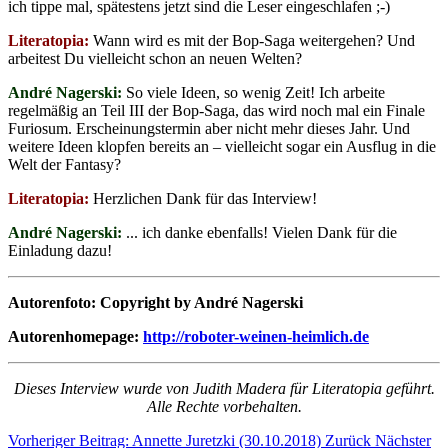
ich tippe mal, spätestens jetzt sind die Leser eingeschlafen ;-)
Literatopia:
Wann wird es mit der Bop-Saga weitergehen? Und
arbeitest Du vielleicht schon an neuen Welten?
André Nagerski:
So viele Ideen, so wenig Zeit! Ich arbeite
regelmäßig an Teil III der Bop-Saga, das wird noch mal ein Finale
Furiosum. Erscheinungstermin aber nicht mehr dieses Jahr. Und
weitere Ideen klopfen bereits an – vielleicht sogar ein Ausflug in die
Welt der Fantasy?
Literatopia:
Herzlichen Dank für das Interview!
André Nagerski:
... ich danke ebenfalls! Vielen Dank für die
Einladung dazu!
Autorenfoto: Copyright by André Nagerski
Autorenhomepage:
http://roboter-weinen-heimlich.de
Dieses Interview wurde von Judith Madera für Literatopia geführt.
Alle Rechte vorbehalten.
Vorheriger Beitrag: Annette Juretzki (30.10.2018)
Zurück
Nächster