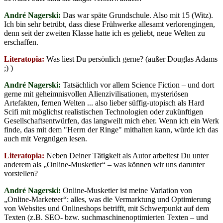
André Nagerski:
Das war späte Grundschule. Also mit 15 (Witz).
Ich bin sehr betrübt, dass diese Frühwerke allesamt verlorengingen,
denn seit der zweiten Klasse hatte ich es geliebt, neue Welten zu
erschaffen.
Literatopia:
Was liest Du persönlich gerne? (außer Douglas Adams
;) )
André Nagerski:
Tatsächlich vor allem Science Fiction – und dort
gerne mit geheimnisvollen Alienzivilisationen, mysteriösen
Artefakten, fernen Welten ... also lieber süffig-utopisch als Hard
Scifi mit möglichst realistischen Technologien oder zukünftigen
Gesellschaftsentwürfen, das langweilt mich eher. Wenn ich ein Werk
finde, das mit dem "Herrn der Ringe" mithalten kann, würde ich das
auch mit Vergnügen lesen.
Literatopia:
Neben Deiner Tätigkeit als Autor arbeitest Du unter
anderem als „Online-Musketier“ – was können wir uns darunter
vorstellen?
André Nagerski:
Online-Musketier ist meine Variation von
„Online-Marketeer“: alles, was die Vermarktung und Optimierung
von Websites und Onlineshops betrifft, mit Schwerpunkt auf dem
Texten (z.B. SEO- bzw. suchmaschinenoptimierten Texten – und