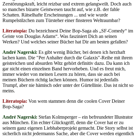
Zerstörungskraft, leicht reizbar und extrem gelangweilt. Doch auch
so manches bizarre Geistwesen taucht auf, wie z.B. der fahle
Schatten. Rätselhafte Erscheinungen ... und wie wurde
Rumpelstilzchen zum Türsteher einer finsteren Weltraumbar?
Literatopia:
Du bezeichnest Deine Bop-Saga als „SF-Comedy“ im
Geiste von Douglas Adams“. Was fasziniert Dich an seinen
Werken? Und welches seiner Bücher hat Dir am besten gefallen?
André Nagerski:
Es gibt wenig Bücher, bei denen ich herzhaft
lachen kann. Die "Per Anhalter durch die Galaxis"-Reihe mit ihrem
geistreichen und absurden Witz gehört definitiv dazu. Da kann ich
gar nicht einen einzelnen Band hervorheben. Und es freut mich,
immer wieder von meinen Lesern zu hören, dass sie auch bei
meinen Büchern richtig lachen können. Humor ist jedenfalls
Trumpf, aber nie hämisch oder unter der Gürtellinie. Das ist nicht so
meins.
Literatopia:
Von wem stammen denn die coolen Cover Deiner
Bop-Saga?
André Nagerski:
Stefan Kolmsperger – ein befreundeter Illustrator
aus München. Ein echter Glücksgriff, denn die Cover hat er zu
seinem ganz eigenen Liebhaberprojekt gemacht. Die Story selbst ist
sicherlich nicht jedermanns Sache, aber die Cover werden eigentlich