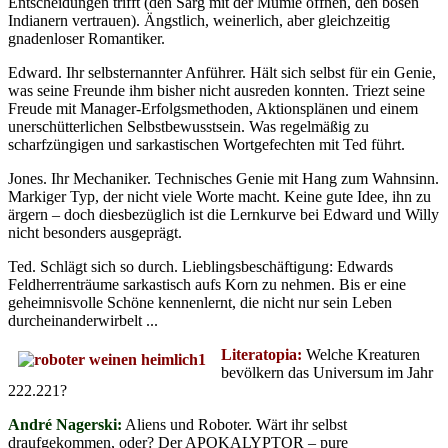
Entscheidungen trifft (den Sarg mit der Mumie öffnen, den bösen
Indianern vertrauen). Ängstlich, weinerlich, aber gleichzeitig
gnadenloser Romantiker.
Edward. Ihr selbsternannter Anführer. Hält sich selbst für ein Genie,
was seine Freunde ihm bisher nicht ausreden konnten. Triezt seine
Freude mit Manager-Erfolgsmethoden, Aktionsplänen und einem
unerschütterlichen Selbstbewusstsein. Was regelmäßig zu
scharfzüngigen und sarkastischen Wortgefechten mit Ted führt.
Jones. Ihr Mechaniker. Technisches Genie mit Hang zum Wahnsinn.
Markiger Typ, der nicht viele Worte macht. Keine gute Idee, ihn zu
ärgern – doch diesbezüglich ist die Lernkurve bei Edward und Willy
nicht besonders ausgeprägt.
Ted. Schlägt sich so durch. Lieblingsbeschäftigung: Edwards
Feldherrenträume sarkastisch aufs Korn zu nehmen. Bis er eine
geheimnisvolle Schöne kennenlernt, die nicht nur sein Leben
durcheinanderwirbelt ...
Literatopia:
Welche Kreaturen
bevölkern das Universum im Jahr
222.221?
André Nagerski:
Aliens und Roboter. Wärt ihr selbst
draufgekommen, oder? Der APOKALYPTOR – pure