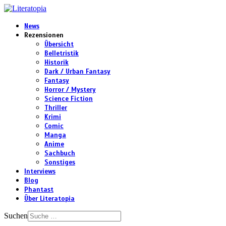
News
Rezensionen
Übersicht
Belletristik
Historik
Dark / Urban Fantasy
Fantasy
Horror / Mystery
Science Fiction
Thriller
Krimi
Comic
Manga
Anime
Sachbuch
Sonstiges
Interviews
Blog
Phantast
Über Literatopia
Suchen