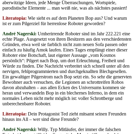
aberwitzige Ideen, jede Menge Überraschungen, Wortspiele,
parodistische Elemente ... man weiß nie, was als nächstes passiert!
Literatopia:
Wie sieht es auf dem Planeten Bop aus? Und warum
ist er zum Pilgerziel für herrenlose Roboter geworden?
André Nagerski:
Umherirrende Roboter sind im Jahr 222.221 eine
echte Plage. Ausgesetzt von ihren Besitzern aus den verschiedensten
Gründen, etwa weil sie farblich nicht zum neuen Sofa passen oder
einfach zu häufig Amok laufen. Eines Tages empfängt einer dieser
Roboter eine Botschaft, laut eigener Aussage „vom Kosmos
persönlich“: Pilgert nach Bop, um dort Erleuchtung, Freiheit und
Würde zu finden. Die Nachricht verbreitet sich schnell unter all den
nervigen, fehlprogrammierten und durchgeknallten Blechgesellen.
Ein gewaltiger Pilgerstrom nach Bop setzt ein. So sehr die genervten
Bewohner auch versuchen, die Legionen an schrottreifen Robos
davon abzuhalten – aus allen Ecken des Universums kommen sie
heran und verwandeln Bop in ein blechernes Inferno, in dem ein
normales Leben nicht mehr möglich ist: voller Schrottberge und
unberechenbarer Roboter.
Literatopia:
Dein Protagonist Ted zieht mitsamt seinen Freunden
hinaus ins All – wer sind diese Freunde?
André Nagerski:
Willy. Typ Mitläufer, der immer die falschen