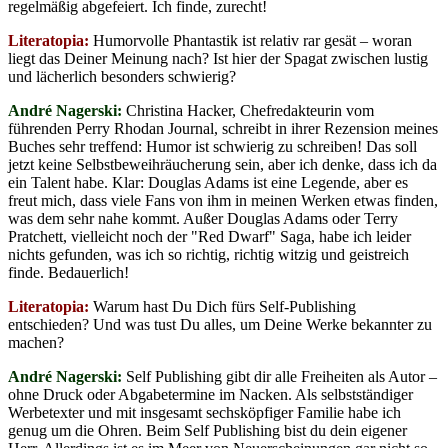
regelmäßig abgefeiert. Ich finde, zurecht!
Literatopia:
Humorvolle Phantastik ist relativ rar gesät – woran
liegt das Deiner Meinung nach? Ist hier der Spagat zwischen lustig
und lächerlich besonders schwierig?
André Nagerski:
Christina Hacker, Chefredakteurin vom
führenden Perry Rhodan Journal, schreibt in ihrer Rezension meines
Buches sehr treffend: Humor ist schwierig zu schreiben! Das soll
jetzt keine Selbstbeweihräucherung sein, aber ich denke, dass ich da
ein Talent habe. Klar: Douglas Adams ist eine Legende, aber es
freut mich, dass viele Fans von ihm in meinen Werken etwas finden,
was dem sehr nahe kommt. Außer Douglas Adams oder Terry
Pratchett, vielleicht noch der "Red Dwarf" Saga, habe ich leider
nichts gefunden, was ich so richtig, richtig witzig und geistreich
finde. Bedauerlich!
Literatopia:
Warum hast Du Dich fürs Self-Publishing
entschieden? Und was tust Du alles, um Deine Werke bekannter zu
machen?
André Nagerski:
Self Publishing gibt dir alle Freiheiten als Autor –
ohne Druck oder Abgabetermine im Nacken. Als selbstständiger
Werbetexter und mit insgesamt sechsköpfiger Familie habe ich
genug um die Ohren. Beim Self Publishing bist du dein eigener