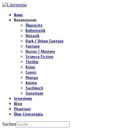
News
Rezensionen
Übersicht
Belletristik
Historik
Dark / Urban Fantasy
Fantasy
Horror / Mystery
Science Fiction
Thriller
Krimi
Comic
Manga
Anime
Sachbuch
Sonstiges
Interviews
Blog
Phantast
Über Literatopia
Suchen