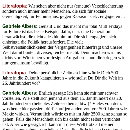
Literatopia:
Wir sehen aber nicht nur (erneute) Verschlechterung,
sondern auch immer mehr Menschen, die sich für soziale
Gerechtigkeit, für Feminismus, gegen Rassismus etc. engagieren ...
Gabriele Albers:
Genau! Und das macht mir total Mut! Fridays
for Future ist das beste Beispiel dafür, dass eine Generation
heranwächst, die nicht alles hinnimmt. Die sich engagiert, sich
einbringt, die Politik herausfordert. Die viele
Selbstverständlichkeiten der Vergangenheit hinterfragt und unsere
Welt damit bunter, diverser, reicher macht. Denn machen wir uns
nichts vor: Wir stehen vor riesigen Aufgaben – und die kriegen wir
nur gemeinsam bewältigt.
Literatopia:
Deine persönliche Zeitmaschine würde Dich 500
Jahre in die Zukunft katapultieren – wie stellst Du Dir die Welt im
26. Jahrhundert vor?
Gabriele Albers:
Ehrlich gesagt: Ich kann sie mir nur schwer
vorstellen. Wie stellt sich jemand aus dem 15. Jahrhundert das 20.
Jahrhundert vor (beliebtes Zeitreisethema, btw.)? Vieles von dem,
was heute hier passiert, dürfte auf jemanden von vor 500 Jahren wie
Magie wirken. Vermutlich würde es mir im Jahr 2500 ganz genau so
gehen. Falls die Menschheit sich bis dahin nicht selbst vernichtet
hat. Aber wie gesagt, ich kann mir diese Welt trotz all meiner
Fantasie nur schwer vorstellen. Deshalb würde ich sie ja so gerne