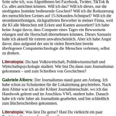
Seite sehe ich, was Algorithmen bei Facebook, Twitter, TikTok &
Co. alles anrichten können. Will ich das? Will ich dieses, nur die
niedrigsten Instinkte bedienende Geschrei? Will ich die Reduzierung
des menschlichen Geistes auf 15-Sekunden-Schnipsel? Will ich die
stromlinienförmigen, rückgratfreien Bewerber in meiner Firma, weil
die KI alle Menschen mit Ecken und Kanten aussortiert? Ich habe
keine Angst davor, dass Computer eines Tages ein Bewusstsein
erlangen und die Herrschaft übernehmen könnten. Dieses Szenario
halte ich aktuell für extrem unwahrscheinlich. Aber ich habe Angst
davor, dass aufgrund der uns in vielen Bereichen bereits
überlegenen Computertechnologie die Menschen verlernen, selbst
zu denken.
Literatopia:
Du hast Volkswirtschaft, Politikwissenschaft und
Wirtschaftspsychologie studiert. Wie bist Du dann zum Journalismus
gekommen – und zum Schreiben von Geschichten?
Gabriele Albers:
Der Journalismus stand ganz am Anfang. Ich
habe schon zu Schulzeiten für die Lokalzeitung geschrieben. Nach
dem Abitur war ich an der Kölner Journalistenschule, wo ich das
Handwerk gelernt und im Anschluss VWL studiert habe. Danach
habe ich viele Jahre als Journalistin gearbeitet, und bin schließlich
zum Bücherschreiben gekommen.
Literatopia:
Was liest Du gerne? Hast Du vielleicht ein paar