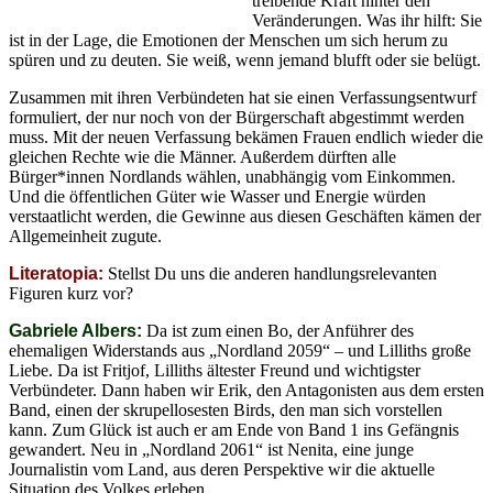
treibende Kraft hinter den
Veränderungen. Was ihr hilft: Sie
ist in der Lage, die Emotionen der Menschen um sich herum zu
spüren und zu deuten. Sie weiß, wenn jemand blufft oder sie belügt.
Zusammen mit ihren Verbündeten hat sie einen Verfassungsentwurf
formuliert, der nur noch von der Bürgerschaft abgestimmt werden
muss. Mit der neuen Verfassung bekämen Frauen endlich wieder die
gleichen Rechte wie die Männer. Außerdem dürften alle
Bürger*innen Nordlands wählen, unabhängig vom Einkommen.
Und die öffentlichen Güter wie Wasser und Energie würden
verstaatlicht werden, die Gewinne aus diesen Geschäften kämen der
Allgemeinheit zugute.
Literatopia:
Stellst Du uns die anderen handlungsrelevanten
Figuren kurz vor?
Gabriele Albers:
Da ist zum einen Bo, der Anführer des
ehemaligen Widerstands aus „Nordland 2059“ – und Lilliths große
Liebe. Da ist Fritjof, Lilliths ältester Freund und wichtigster
Verbündeter. Dann haben wir Erik, den Antagonisten aus dem ersten
Band, einen der skrupellosesten Birds, den man sich vorstellen
kann. Zum Glück ist auch er am Ende von Band 1 ins Gefängnis
gewandert. Neu in „Nordland 2061“ ist Nenita, eine junge
Journalistin vom Land, aus deren Perspektive wir die aktuelle
Situation des Volkes erleben.