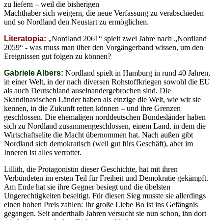
zu liefern – weil die bisherigen
Machthaber sich weigern, die neue Verfassung zu verabschieden
und so Nordland den Neustart zu ermöglichen.
Literatopia:
„Nordland 2061“ spielt zwei Jahre nach „Nordland
2059“ - was muss man über den Vorgängerband wissen, um den
Ereignissen gut folgen zu können?
Gabriele Albers:
Nordland spielt in Hamburg in rund 40 Jahren,
in einer Welt, in der nach diversen Rohstoffkriegen sowohl die EU
als auch Deutschland auseinandergebrochen sind. Die
Skandinavischen Länder haben als einzige die Welt, wie wir sie
kennen, in die Zukunft retten können – und ihre Grenzen
geschlossen. Die ehemaligen norddeutschen Bundesländer haben
sich zu Nordland zusammengeschlossen, einem Land, in dem die
Wirtschaftselite die Macht übernommen hat. Nach außen gibt
Nordland sich demokratisch (weil gut fürs Geschäft), aber im
Inneren ist alles verrottet.
Lillith, die Protagonistin dieser Geschichte, hat mit ihren
Verbündeten im ersten Teil für Freiheit und Demokratie gekämpft.
Am Ende hat sie ihre Gegner besiegt und die übelsten
Ungerechtigkeiten beseitigt. Für diesen Sieg musste sie allerdings
einen hohen Preis zahlen: Ihr große Liebe Bo ist ins Gefängnis
gegangen. Seit anderthalb Jahren versucht sie nun schon, ihn dort