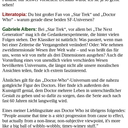
sehen!
Literatopia:
Du bist großer Fan von „Star Trek“ und „Doctor
Who“ - warum gerade diese beiden SF-Universen?
Gabriele Albers:
Bei „Star Trek“, vor allem bei „The Next
Generation“ mag ich die Gedankenexperimente, die hinter vielen
Folgen stehen. Der Klassiker ist natürlich: Was passiert, wenn man
bei einer Zeitreise die Vergangenheit verändert? Oder: Wie nehmen
zweidimensionale Wesen ihre Welt wahr – und was heißt das für
uns, wenn wir von mehr als drei Dimensionen ausgehen? Auch die
Vorstellung eines von unendlich vielen verschieden Wesen
bevölkerten Universums, die längst nicht alle unsere moralischen
Ansichten teilen, finde ich extrem faszinierend.
Ähnliches gilt für das „Doctor-Who“-Universum und die nahezu
gottgleiche Figur des Doctors. Hier finde ich außerdem den
Kunstgriff genial, dem Doctor mehrere Leben in unterschiedlicher
Gestalt zu geben und so dafür zu sorgen, dass die Serie auch nach
fast 60 Jahren nicht langweilig wird.
Eines meiner Lieblingszitate aus Doctor Who ist übrigens folgendes:
“People assume that time is a strict progression from cause to effect,
but actually from a non-linear, non-subjective viewpoint, it's more
like a big ball of wibbly-wobbly, timey-wimey stuff.”