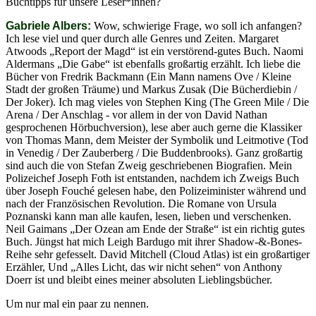
Buchtipps für unsere Leser*innen?
Gabriele Albers:
Wow, schwierige Frage, wo soll ich anfangen?
Ich lese viel und quer durch alle Genres und Zeiten. Margaret
Atwoods „Report der Magd“ ist ein verstörend-gutes Buch. Naomi
Aldermans „Die Gabe“ ist ebenfalls großartig erzählt. Ich liebe die
Bücher von Fredrik Backmann (Ein Mann namens Ove / Kleine
Stadt der großen Träume) und Markus Zusak (Die Bücherdiebin /
Der Joker). Ich mag vieles von Stephen King (The Green Mile / Die
Arena / Der Anschlag - vor allem in der von David Nathan
gesprochenen Hörbuchversion), lese aber auch gerne die Klassiker
von Thomas Mann, dem Meister der Symbolik und Leitmotive (Tod
in Venedig / Der Zauberberg / Die Buddenbrooks). Ganz großartig
sind auch die von Stefan Zweig geschriebenen Biografien. Mein
Polizeichef Joseph Foth ist entstanden, nachdem ich Zweigs Buch
über Joseph Fouché gelesen habe, den Polizeiminister während und
nach der Französischen Revolution. Die Romane von Ursula
Poznanski kann man alle kaufen, lesen, lieben und verschenken.
Neil Gaimans „Der Ozean am Ende der Straße“ ist ein richtig gutes
Buch. Jüngst hat mich Leigh Bardugo mit ihrer Shadow-&-Bones-
Reihe sehr gefesselt. David Mitchell (Cloud Atlas) ist ein großartiger
Erzähler, Und „Alles Licht, das wir nicht sehen“ von Anthony
Doerr ist und bleibt eines meiner absoluten Lieblingsbücher.
Um nur mal ein paar zu nennen.