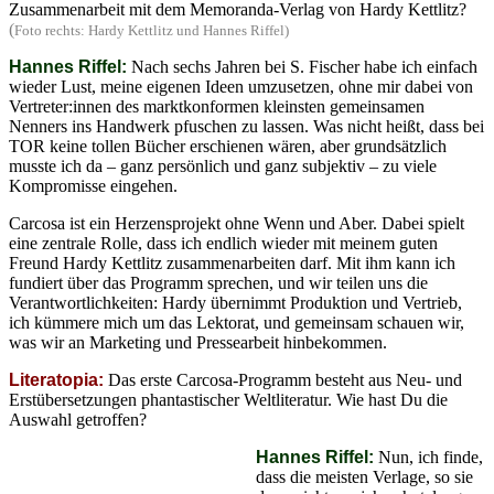
Zusammenarbeit mit dem Memoranda-Verlag von Hardy Kettlitz?
(
Foto rechts: Hardy Kettlitz und Hannes Riffel)
Hannes Riffel:
Nach sechs Jahren bei S. Fischer habe ich einfach
wieder Lust, meine eigenen Ideen umzusetzen, ohne mir dabei von
Vertreter:innen des marktkonformen kleinsten gemeinsamen
Nenners ins Handwerk pfuschen zu lassen. Was nicht heißt, dass bei
TOR keine tollen Bücher erschienen wären, aber grundsätzlich
musste ich da – ganz persönlich und ganz subjektiv – zu viele
Kompromisse eingehen.
Carcosa ist ein Herzensprojekt ohne Wenn und Aber. Dabei spielt
eine zentrale Rolle, dass ich endlich wieder mit meinem guten
Freund Hardy Kettlitz zusammenarbeiten darf. Mit ihm kann ich
fundiert über das Programm sprechen, und wir teilen uns die
Verantwortlichkeiten: Hardy übernimmt Produktion und Vertrieb,
ich kümmere mich um das Lektorat, und gemeinsam schauen wir,
was wir an Marketing und Pressearbeit hinbekommen.
Literatopia:
Das erste Carcosa-Programm besteht aus Neu- und
Erstübersetzungen phantastischer Weltliteratur. Wie hast Du die
Auswahl getroffen?
Hannes Riffel:
Nun, ich finde,
dass die meisten Verlage, so sie