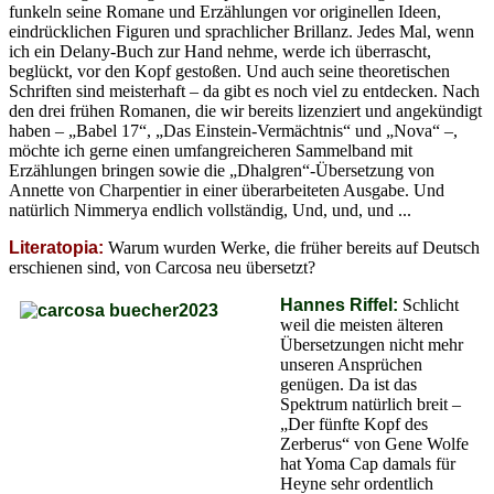
funkeln seine Romane und Erzählungen vor originellen Ideen,
eindrücklichen Figuren und sprachlicher Brillanz. Jedes Mal, wenn
ich ein Delany-Buch zur Hand nehme, werde ich überrascht,
beglückt, vor den Kopf gestoßen. Und auch seine theoretischen
Schriften sind meisterhaft – da gibt es noch viel zu entdecken. Nach
den drei frühen Romanen, die wir bereits lizenziert und angekündigt
haben – „Babel 17“, „Das Einstein-Vermächtnis“ und „Nova“ –,
möchte ich gerne einen umfangreicheren Sammelband mit
Erzählungen bringen sowie die „Dhalgren“-Übersetzung von
Annette von Charpentier in einer überarbeiteten Ausgabe. Und
natürlich Nimmerya endlich vollständig, Und, und, und ...
Literatopia:
Warum wurden Werke, die früher bereits auf Deutsch
erschienen sind, von Carcosa neu übersetzt?
Hannes Riffel:
Schlicht
weil die meisten älteren
Übersetzungen nicht mehr
unseren Ansprüchen
genügen. Da ist das
Spektrum natürlich breit –
„Der fünfte Kopf des
Zerberus“ von Gene Wolfe
hat Yoma Cap damals für
Heyne sehr ordentlich