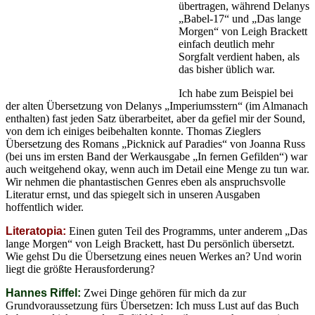
übertragen, während Delanys
„Babel-17“ und „Das lange
Morgen“ von Leigh Brackett
einfach deutlich mehr
Sorgfalt verdient haben, als
das bisher üblich war.
Ich habe zum Beispiel bei
der alten Übersetzung von Delanys „Imperiumsstern“ (im Almanach
enthalten) fast jeden Satz überarbeitet, aber da gefiel mir der Sound,
von dem ich einiges beibehalten konnte. Thomas Zieglers
Übersetzung des Romans „Picknick auf Paradies“ von Joanna Russ
(bei uns im ersten Band der Werkausgabe „In fernen Gefilden“) war
auch weitgehend okay, wenn auch im Detail eine Menge zu tun war.
Wir nehmen die phantastischen Genres eben als anspruchsvolle
Literatur ernst, und das spiegelt sich in unseren Ausgaben
hoffentlich wider.
Literatopia:
Einen guten Teil des Programms, unter anderem „Das
lange Morgen“ von Leigh Brackett, hast Du persönlich übersetzt.
Wie gehst Du die Übersetzung eines neuen Werkes an? Und worin
liegt die größte Herausforderung?
Hannes Riffel:
Zwei Dinge gehören für mich da zur
Grundvoraussetzung fürs Übersetzen: Ich muss Lust auf das Buch