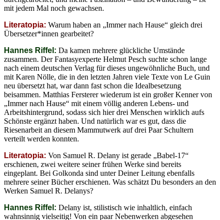
mit jedem Mal noch gewachsen.
Literatopia:
Warum haben an „Immer nach Hause“ gleich drei
Übersetzer*innen gearbeitet?
Hannes Riffel:
Da kamen mehrere glückliche Umstände
zusammen. Der Fantasyexperte Helmut Pesch suchte schon lange
nach einem deutschen Verlag für dieses ungewöhnliche Buch, und
mit Karen Nölle, die in den letzten Jahren viele Texte von Le Guin
neu übersetzt hat, war dann fast schon die Idealbesetzung
beisammen. Matthias Fersterer wiederum ist ein großer Kenner von
„Immer nach Hause“ mit einem völlig anderen Lebens- und
Arbeitshintergrund, sodass sich hier drei Menschen wirklich aufs
Schönste ergänzt haben. Und natürlich war es gut, dass die
Riesenarbeit an diesem Mammutwerk auf drei Paar Schultern
verteilt werden konnten.
Literatopia:
Von Samuel R. Delany ist gerade „Babel-17“
erschienen, zwei weitere seiner frühen Werke sind bereits
eingeplant. Bei Golkonda sind unter Deiner Leitung ebenfalls
mehrere seiner Bücher erschienen. Was schätzt Du besonders an den
Werken Samuel R. Delanys?
Hannes Riffel:
Delany ist, stilistisch wie inhaltlich, einfach
wahnsinnig vielseitig! Von ein paar Nebenwerken abgesehen