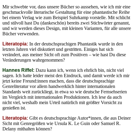
Mir schwebte vor, dass unsere Bücher so aussehen, wie ich mir eine
geschmackvolle literarische Gestaltung für eine phantastische Reihe
bei einem Verlag wie zum Beispiel Suhrkamp vorstelle. Mit schlicht
und stilvoll hast Du (dankeschön) bereits zwei Stichwörter genannt,
und wir werden dieses Design, mit kleinen Varianten, für alle unsere
Bücher verwenden.
Literatopia:
In der deutschsprachigen Phantastik wurde in den
letzten Jahren viel diskutiert und gestritten. Einiges hat sich
verändert, aus meiner Sicht oft zum Positiven – wie hast Du diese
Veränderungen wahrgenommen?
Hannes Riffel:
Dazu kann ich, wenn ich ehrlich bin, nicht viel
sagen. Ich hatte leider meist den Eindruck, und damit werde ich mir
jetzt keine Freund:innen machen, dass die deutschsprachige
Genreliteratur vor allem handwerklich hinter internationalen
Standards weit zurückliegt, in etwa so wie deutsche Fernsehserien
im Vergleich mit internationalen Produktionen. Ich lese da auch
nicht viel, weshalb mein Urteil natürlich mit größter Vorsicht zu
genießen ist.
Literatopia:
Gibt es deutschsprachige Autor*innen, die aus Deiner
Sicht mit Genregrößen wie Ursula K. Le Guin oder Samuel R.
Delany mithalten können?