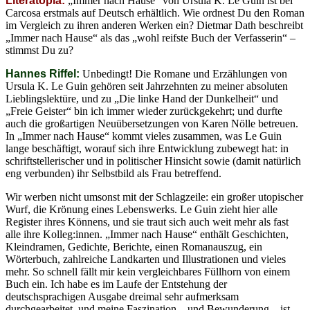
Literatopia:
„Immer nach Hause“ von Ursula K. Le Guin ist bei
Carcosa erstmals auf Deutsch erhältlich. Wie ordnest Du den Roman
im Vergleich zu ihren anderen Werken ein? Dietmar Dath beschreibt
„Immer nach Hause“ als das „wohl reifste Buch der Verfasserin“ –
stimmst Du zu?
Hannes Riffel:
Unbedingt! Die Romane und Erzählungen von
Ursula K. Le Guin gehören seit Jahrzehnten zu meiner absoluten
Lieblingslektüre, und zu „Die linke Hand der Dunkelheit“ und
„Freie Geister“ bin ich immer wieder zurückgekehrt; und durfte
auch die großartigen Neuübersetzungen von Karen Nölle betreuen.
In „Immer nach Hause“ kommt vieles zusammen, was Le Guin
lange beschäftigt, worauf sich ihre Entwicklung zubewegt hat: in
schriftstellerischer und in politischer Hinsicht sowie (damit natürlich
eng verbunden) ihr Selbstbild als Frau betreffend.
Wir werben nicht umsonst mit der Schlagzeile: ein großer utopischer
Wurf, die Krönung eines Lebenswerks. Le Guin zieht hier alle
Register ihres Könnens, und sie traut sich auch weit mehr als fast
alle ihre Kolleg:innen. „Immer nach Hause“ enthält Geschichten,
Kleindramen, Gedichte, Berichte, einen Romanauszug, ein
Wörterbuch, zahlreiche Landkarten und Illustrationen und vieles
mehr. So schnell fällt mir kein vergleichbares Füllhorn von einem
Buch ein. Ich habe es im Laufe der Entstehung der
deutschsprachigen Ausgabe dreimal sehr aufmerksam
durchgearbeitet, und meine Faszination – und Bewunderung – ist