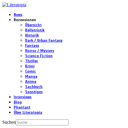
News
Rezensionen
Übersicht
Belletristik
Historik
Dark / Urban Fantasy
Fantasy
Horror / Mystery
Science Fiction
Thriller
Krimi
Comic
Manga
Anime
Sachbuch
Sonstiges
Interviews
Blog
Phantast
Über Literatopia
Suchen