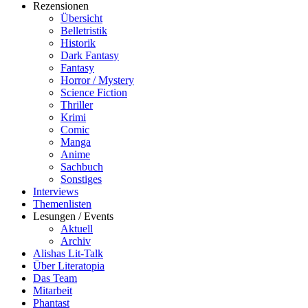
Rezensionen
Übersicht
Belletristik
Historik
Dark Fantasy
Fantasy
Horror / Mystery
Science Fiction
Thriller
Krimi
Comic
Manga
Anime
Sachbuch
Sonstiges
Interviews
Themenlisten
Lesungen / Events
Aktuell
Archiv
Alishas Lit-Talk
Über Literatopia
Das Team
Mitarbeit
Phantast