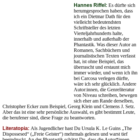
Hannes Riffel:
Es dürfte sich
herumgesprochen haben, dass
ich ein Dietmar Dath für den
vielleicht bedeutendsten
Schriftsteller des letzten
Vierteljahrhunderts halte,
innerhalb und außerhalb der
Phantastik. Was dieser Autor an
Romanen, Sachbüchern und
journalistischen Texten verfasst
hat, ist ohne Beispiel, das
überrascht und erstaunt mich
immer wieder, und wenn ich ihn
bei Carcosa verlegen dürfte,
wäre ich sehr glücklich. Andere
Autor:innen, die Genreliteratur
von Niveau schreiben, bewegen
sich eher am Rande derselben,
Christopher Ecker zum Beispiel, Georg Klein und Clemens J. Setz.
Aber das ist eine sehr persönliche Auswahl, es gibt bestimmt Leute,
die berufener sind, diese Frage zu beantworten.
Literatopia:
Als Jugendlicher hast Du Ursula K. Le Guins „The
Dispossesed“ („Freie Geister“) mehrmals gelesen und warst tief
beeindruckt. An der Phantastik schätzt Du, dass die Autor*innen