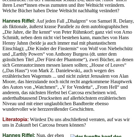
ihren Leser*innen etwas zumuten und ihre Weltsicht verändern.
Welche Bücher haben Deine Weltsicht nachhaltig verändert?
Hannes Riffel:
Auf jeden Fall „Dhalgren“ von Samuel R. Delany,
als fiktionale, äußerst krasse Parallele zu dem autobiographischen
„Die Jahre, die Ihr kennt“ von Peter Rühmkorf; ganz viel von Arno
Schmidt, neben dem nicht viel bestehen kann, manches von Hans
Henny Jahnn (beide ja auch immer mal mit phantastischem
Einschlag); „Die Kinder der Finsternis“ von Wolf von Niebelschütz
und „Earthly Powers“ von Anthony Burgess (dt. unter dem
grässlichen Titel „Der Fürst der Phantome“), zwei Bücher, an denen
sich Genreautor:innen messen lassen sollten; „House of Leaves“
(„Das Haus“) von Mark Z. Danielewski,, auch wegen des
erzählerischen Wagemuts ... und nicht zuletzt Jerusalem von Alan
Moore, das hierzulande noch nicht recht angekommene Hauptwerk
des Autors von „Watchmen“, „V for Vendetta“, „From Hell“ und
anderem, das nächsten Herbst bei Carcosa erscheinen wird,
anderthalbtausend Druckseiten auf allerhöchstem erzählerischen
Niveau und mit einer unglaublichen Bandbreite ebenso
wundervoller wie herzzereißender Geschichten.
Literatopia:
Würdest Du uns abschließend verraten, auf was wir
uns in Zukunft bei Carcosa freuen können?
Hannes Riffel:
Nun, der eben