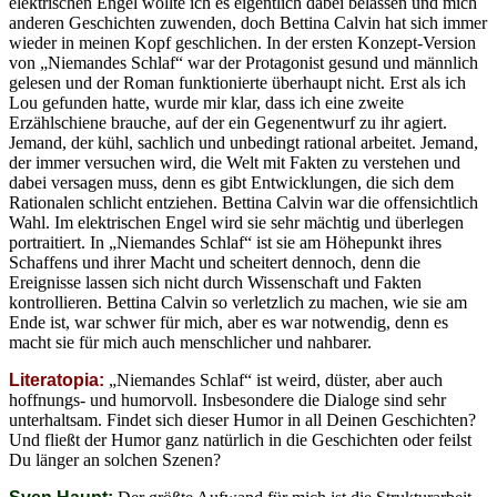
elektrischen Engel wollte ich es eigentlich dabei belassen und mich
anderen Geschichten zuwenden, doch Bettina Calvin hat sich immer
wieder in meinen Kopf geschlichen. In der ersten Konzept-Version
von „Niemandes Schlaf“ war der Protagonist gesund und männlich
gelesen und der Roman funktionierte überhaupt nicht. Erst als ich
Lou gefunden hatte, wurde mir klar, dass ich eine zweite
Erzählschiene brauche, auf der ein Gegenentwurf zu ihr agiert.
Jemand, der kühl, sachlich und unbedingt rational arbeitet. Jemand,
der immer versuchen wird, die Welt mit Fakten zu verstehen und
dabei versagen muss, denn es gibt Entwicklungen, die sich dem
Rationalen schlicht entziehen. Bettina Calvin war die offensichtlich
Wahl. Im elektrischen Engel wird sie sehr mächtig und überlegen
portraitiert. In „Niemandes Schlaf“ ist sie am Höhepunkt ihres
Schaffens und ihrer Macht und scheitert dennoch, denn die
Ereignisse lassen sich nicht durch Wissenschaft und Fakten
kontrollieren. Bettina Calvin so verletzlich zu machen, wie sie am
Ende ist, war schwer für mich, aber es war notwendig, denn es
macht sie für mich auch menschlicher und nahbarer.
Literatopia:
„Niemandes Schlaf“ ist weird, düster, aber auch
hoffnungs- und humorvoll. Insbesondere die Dialoge sind sehr
unterhaltsam. Findet sich dieser Humor in all Deinen Geschichten?
Und fließt der Humor ganz natürlich in die Geschichten oder feilst
Du länger an solchen Szenen?