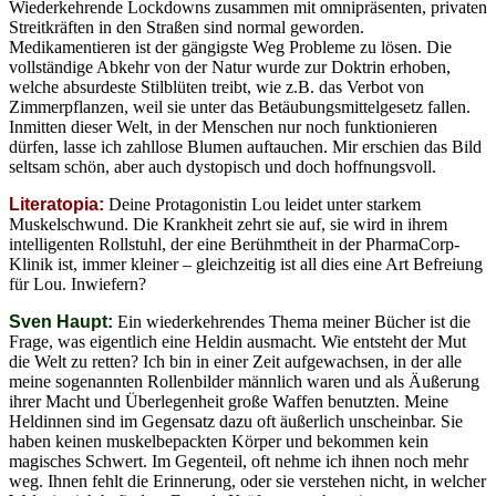
Wiederkehrende Lockdowns zusammen mit omnipräsenten, privaten
Streitkräften in den Straßen sind normal geworden.
Medikamentieren ist der gängigste Weg Probleme zu lösen. Die
vollständige Abkehr von der Natur wurde zur Doktrin erhoben,
welche absurdeste Stilblüten treibt, wie z.B. das Verbot von
Zimmerpflanzen, weil sie unter das Betäubungsmittelgesetz fallen.
Inmitten dieser Welt, in der Menschen nur noch funktionieren
dürfen, lasse ich zahllose Blumen auftauchen. Mir erschien das Bild
seltsam schön, aber auch dystopisch und doch hoffnungsvoll.
Literatopia:
Deine Protagonistin Lou leidet unter starkem
Muskelschwund. Die Krankheit zehrt sie auf, sie wird in ihrem
intelligenten Rollstuhl, der eine Berühmtheit in der PharmaCorp-
Klinik ist, immer kleiner – gleichzeitig ist all dies eine Art Befreiung
für Lou. Inwiefern?
Sven Haupt:
Ein wiederkehrendes Thema meiner Bücher ist die
Frage, was eigentlich eine Heldin ausmacht. Wie entsteht der Mut
die Welt zu retten? Ich bin in einer Zeit aufgewachsen, in der alle
meine sogenannten Rollenbilder männlich waren und als Äußerung
ihrer Macht und Überlegenheit große Waffen benutzten. Meine
Heldinnen sind im Gegensatz dazu oft äußerlich unscheinbar. Sie
haben keinen muskelbepackten Körper und bekommen kein
magisches Schwert. Im Gegenteil, oft nehme ich ihnen noch mehr
weg. Ihnen fehlt die Erinnerung, oder sie verstehen nicht, in welcher