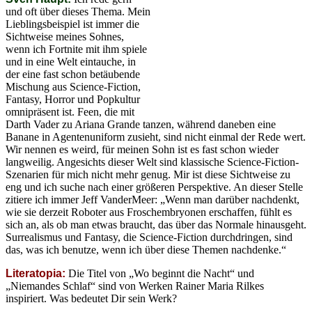
und oft über dieses Thema. Mein
Lieblingsbeispiel ist immer die
Sichtweise meines Sohnes,
wenn ich Fortnite mit ihm spiele
und in eine Welt eintauche, in
der eine fast schon betäubende
Mischung aus Science-Fiction,
Fantasy, Horror und Popkultur
omnipräsent ist. Feen, die mit
Darth Vader zu Ariana Grande tanzen, während daneben eine
Banane in Agentenuniform zusieht, sind nicht einmal der Rede wert.
Wir nennen es weird, für meinen Sohn ist es fast schon wieder
langweilig. Angesichts dieser Welt sind klassische Science-Fiction-
Szenarien für mich nicht mehr genug. Mir ist diese Sichtweise zu
eng und ich suche nach einer größeren Perspektive. An dieser Stelle
zitiere ich immer Jeff VanderMeer: „Wenn man darüber nachdenkt,
wie sie derzeit Roboter aus Froschembryonen erschaffen, fühlt es
sich an, als ob man etwas braucht, das über das Normale hinausgeht.
Surrealismus und Fantasy, die Science-Fiction durchdringen, sind
das, was ich benutze, wenn ich über diese Themen nachdenke.“
Literatopia:
Die Titel von „Wo beginnt die Nacht“ und
„Niemandes Schlaf“ sind von Werken Rainer Maria Rilkes
inspiriert. Was bedeutet Dir sein Werk?