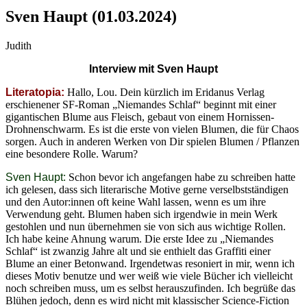
Sven Haupt (01.03.2024)
Judith
Interview mit Sven Haupt
Literatopia:
Hallo, Lou. Dein kürzlich im Eridanus Verlag
erschienener SF-Roman „Niemandes Schlaf“ beginnt mit einer
gigantischen Blume aus Fleisch, gebaut von einem Hornissen-
Drohnenschwarm. Es ist die erste von vielen Blumen, die für Chaos
sorgen. Auch in anderen Werken von Dir spielen Blumen / Pflanzen
eine besondere Rolle. Warum?
Sven Haupt:
Schon bevor ich angefangen habe zu schreiben hatte
ich gelesen, dass sich literarische Motive gerne verselbstständigen
und den Autor:innen oft keine Wahl lassen, wenn es um ihre
Verwendung geht. Blumen haben sich irgendwie in mein Werk
gestohlen und nun übernehmen sie von sich aus wichtige Rollen.
Ich habe keine Ahnung warum. Die erste Idee zu „Niemandes
Schlaf“ ist zwanzig Jahre alt und sie enthielt das Graffiti einer
Blume an einer Betonwand. Irgendetwas resoniert in mir, wenn ich
dieses Motiv benutze und wer weiß wie viele Bücher ich vielleicht
noch schreiben muss, um es selbst herauszufinden. Ich begrüße das
Blühen jedoch, denn es wird nicht mit klassischer Science-Fiction