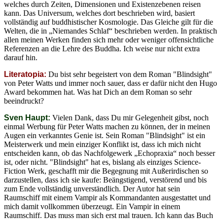
welches durch Zeiten, Dimensionen und Existenzebenen reisen
kann. Das Universum, welches dort beschrieben wird, basiert
vollständig auf buddhistischer Kosmologie. Das Gleiche gilt für die
Welten, die in „Niemandes Schlaf“ beschrieben werden. In praktisch
allen meinen Werken finden sich mehr oder weniger offensichtliche
Referenzen an die Lehre des Buddha. Ich weise nur nicht extra
darauf hin.
Literatopia:
Du bist sehr begeistert von dem Roman "Blindsight"
von Peter Watts und immer noch sauer, dass er dafür nicht den Hugo
Award bekommen hat. Was hat Dich an dem Roman so sehr
beeindruckt?
Sven Haupt:
Vielen Dank, dass Du mir Gelegenheit gibst, noch
einmal Werbung für Peter Watts machen zu können, der in meinen
Augen ein verkanntes Genie ist. Sein Roman "Blindsight" ist ein
Meisterwerk und mein einziger Konflikt ist, dass ich mich nicht
entscheiden kann, ob das Nachfolgewerk „Echopraxia“ noch besser
ist, oder nicht. "Blindsight" hat es, bislang als einziges Science-
Fiction Werk, geschafft mir die Begegnung mit Außerirdischen so
darzustellen, dass ich sie kaufe: Beängstigend, verstörend und bis
zum Ende vollständig unverständlich. Der Autor hat sein
Raumschiff mit einem Vampir als Kommandanten ausgestattet und
mich damit vollkommen überzeugt. Ein Vampir in einem
Raumschiff. Das muss man sich erst mal trauen. Ich kann das Buch