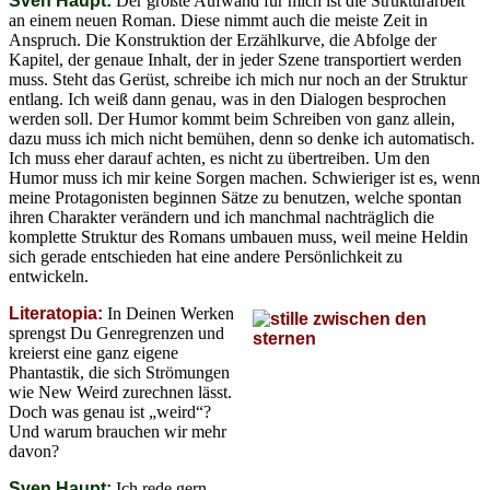
Sven Haupt:
Der größte Aufwand für mich ist die Strukturarbeit
an einem neuen Roman. Diese nimmt auch die meiste Zeit in
Anspruch. Die Konstruktion der Erzählkurve, die Abfolge der
Kapitel, der genaue Inhalt, der in jeder Szene transportiert werden
muss. Steht das Gerüst, schreibe ich mich nur noch an der Struktur
entlang. Ich weiß dann genau, was in den Dialogen besprochen
werden soll. Der Humor kommt beim Schreiben von ganz allein,
dazu muss ich mich nicht bemühen, denn so denke ich automatisch.
Ich muss eher darauf achten, es nicht zu übertreiben. Um den
Humor muss ich mir keine Sorgen machen. Schwieriger ist es, wenn
meine Protagonisten beginnen Sätze zu benutzen, welche spontan
ihren Charakter verändern und ich manchmal nachträglich die
komplette Struktur des Romans umbauen muss, weil meine Heldin
sich gerade entschieden hat eine andere Persönlichkeit zu
entwickeln.
Literatopia:
In Deinen Werken
sprengst Du Genregrenzen und
kreierst eine ganz eigene
Phantastik, die sich Strömungen
wie New Weird zurechnen lässt.
Doch was genau ist „weird“?
Und warum brauchen wir mehr
davon?
Sven Haupt:
Ich rede gern