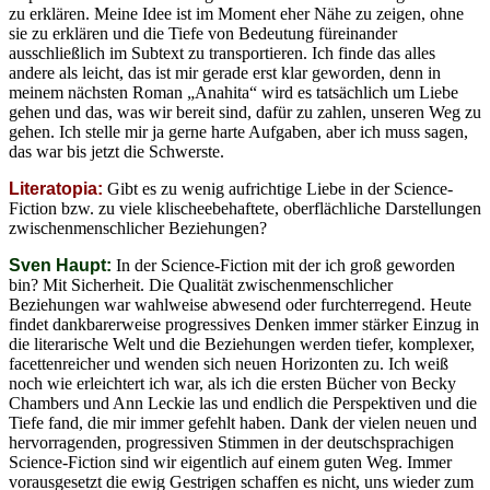
zu erklären. Meine Idee ist im Moment eher Nähe zu zeigen, ohne
sie zu erklären und die Tiefe von Bedeutung füreinander
ausschließlich im Subtext zu transportieren. Ich finde das alles
andere als leicht, das ist mir gerade erst klar geworden, denn in
meinem nächsten Roman „Anahita“ wird es tatsächlich um Liebe
gehen und das, was wir bereit sind, dafür zu zahlen, unseren Weg zu
gehen. Ich stelle mir ja gerne harte Aufgaben, aber ich muss sagen,
das war bis jetzt die Schwerste.
Literatopia:
Gibt es zu wenig aufrichtige Liebe in der Science-
Fiction bzw. zu viele klischeebehaftete, oberflächliche Darstellungen
zwischenmenschlicher Beziehungen?
Sven Haupt:
In der Science-Fiction mit der ich groß geworden
bin? Mit Sicherheit. Die Qualität zwischenmenschlicher
Beziehungen war wahlweise abwesend oder furchterregend. Heute
findet dankbarerweise progressives Denken immer stärker Einzug in
die literarische Welt und die Beziehungen werden tiefer, komplexer,
facettenreicher und wenden sich neuen Horizonten zu. Ich weiß
noch wie erleichtert ich war, als ich die ersten Bücher von Becky
Chambers und Ann Leckie las und endlich die Perspektiven und die
Tiefe fand, die mir immer gefehlt haben. Dank der vielen neuen und
hervorragenden, progressiven Stimmen in der deutschsprachigen
Science-Fiction sind wir eigentlich auf einem guten Weg. Immer
vorausgesetzt die ewig Gestrigen schaffen es nicht, uns wieder zum