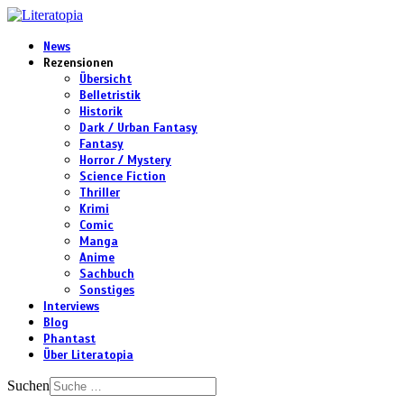
News
Rezensionen
Übersicht
Belletristik
Historik
Dark / Urban Fantasy
Fantasy
Horror / Mystery
Science Fiction
Thriller
Krimi
Comic
Manga
Anime
Sachbuch
Sonstiges
Interviews
Blog
Phantast
Über Literatopia
Suchen