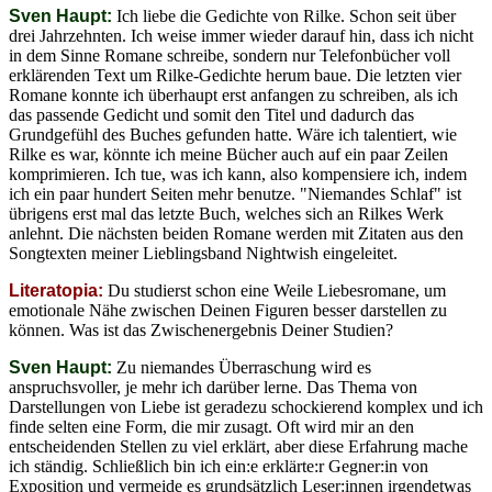
Sven Haupt:
Ich liebe die Gedichte von Rilke. Schon seit über
drei Jahrzehnten. Ich weise immer wieder darauf hin, dass ich nicht
in dem Sinne Romane schreibe, sondern nur Telefonbücher voll
erklärenden Text um Rilke-Gedichte herum baue. Die letzten vier
Romane konnte ich überhaupt erst anfangen zu schreiben, als ich
das passende Gedicht und somit den Titel und dadurch das
Grundgefühl des Buches gefunden hatte. Wäre ich talentiert, wie
Rilke es war, könnte ich meine Bücher auch auf ein paar Zeilen
komprimieren. Ich tue, was ich kann, also kompensiere ich, indem
ich ein paar hundert Seiten mehr benutze. "Niemandes Schlaf" ist
übrigens erst mal das letzte Buch, welches sich an Rilkes Werk
anlehnt. Die nächsten beiden Romane werden mit Zitaten aus den
Songtexten meiner Lieblingsband Nightwish eingeleitet.
Literatopia:
Du studierst schon eine Weile Liebesromane, um
emotionale Nähe zwischen Deinen Figuren besser darstellen zu
können. Was ist das Zwischenergebnis Deiner Studien?
Sven Haupt:
Zu niemandes Überraschung wird es
anspruchsvoller, je mehr ich darüber lerne. Das Thema von
Darstellungen von Liebe ist geradezu schockierend komplex und ich
finde selten eine Form, die mir zusagt. Oft wird mir an den
entscheidenden Stellen zu viel erklärt, aber diese Erfahrung mache
ich ständig. Schließlich bin ich ein:e erklärte:r Gegner:in von
Exposition und vermeide es grundsätzlich Leser:innen irgendetwas