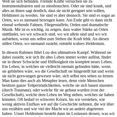
Welt sie sich befinden. Fremde Kräfte versuchen sie zu
instrumentalisieren und zu missbrauchen. Oder sie sind krank, und
alles an ihnen sagt deutlich, dass sie nicht geeignet sein sollten,
Heldinnen zu werden. Sie sind es aber dennoch. Sie sind es sogar an
Orten, wo es niemand bezeugen kann. Am Ende gibt es dann nicht
einmal wehende Fahnen, Fliegerstaffeln, Orden und dramatische
Musik. Mir ist es wichtig, zu zeigen, dass wahre Stärke an Orten
stattfindet, wo wir schwach sind, wo wir allein sind und wo wir
aufstehen, wenn uns selbst zum Stehen die Kraft fehlt. An diesen
stillen Orten, wo niemand zusieht, entsteht wahres Heldentum.
In diesem Rahmen führt Lou den ultimativen Kampf. Während sie
dabei zusieht, wie sich ihr altes Leben immer weiter auflöst, findet
sie in dieser Schwäche und Hilflosigkeit ein komplett neues Leben.
Ein Leben, in welches sie vielleicht niemals gefunden hätte, wenn
sie geblieben wäre, wo die Gesellschaft sie hingestellt hat und wenn
sie nicht gezwungen gewesen wäre, sich selbst neu sehen zu lernen.
Man kann dies auch als Metapher lesen, denn viele Menschen
besitzen ganze Teilpersönlichkeiten, welche sie sich bauen mussten
(durch Traumata), oder welche für sie gebaut wurden (von der
Gesellschaft), welche dem Leben im Weg stehen, welches sie haben
könnten. Oft bedarf es schwerer Krisen, bis wir verstehen, wie
wenig aktiven Einfluss wir auf die Geschichte nehmen, die wir über
uns erzählen und wie viel der Macht wir an andere abgetreten
haben. Unser Heldentum besteht dann im Loslassen dessen, was wir