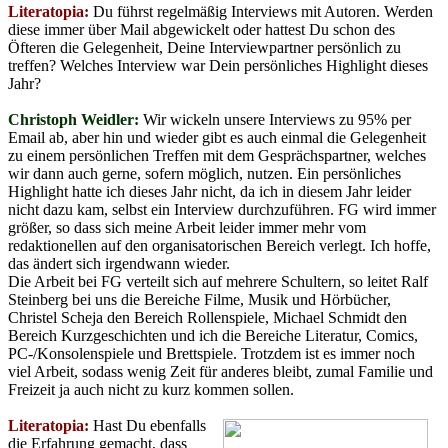
Literatopia:
Du führst regelmäßig Interviews mit Autoren. Werden
diese immer über Mail abgewickelt oder hattest Du schon des
Öfteren die Gelegenheit, Deine Interviewpartner persönlich zu
treffen? Welches Interview war Dein persönliches Highlight dieses
Jahr?
Christoph Weidler:
Wir wickeln unsere Interviews zu 95% per
Email ab, aber hin und wieder gibt es auch einmal die Gelegenheit
zu einem persönlichen Treffen mit dem Gesprächspartner, welches
wir dann auch gerne, sofern möglich, nutzen. Ein persönliches
Highlight hatte ich dieses Jahr nicht, da ich in diesem Jahr leider
nicht dazu kam, selbst ein Interview durchzuführen. FG wird immer
größer, so dass sich meine Arbeit leider immer mehr vom
redaktionellen auf den organisatorischen Bereich verlegt. Ich hoffe,
das ändert sich irgendwann wieder.
Die Arbeit bei FG verteilt sich auf mehrere Schultern, so leitet Ralf
Steinberg bei uns die Bereiche Filme, Musik und Hörbücher,
Christel Scheja den Bereich Rollenspiele, Michael Schmidt den
Bereich Kurzgeschichten und ich die Bereiche Literatur, Comics,
PC-/Konsolenspiele und Brettspiele. Trotzdem ist es immer noch
viel Arbeit, sodass wenig Zeit für anderes bleibt, zumal Familie und
Freizeit ja auch nicht zu kurz kommen sollen.
Literatopia:
Hast Du ebenfalls
die Erfahrung gemacht, dass