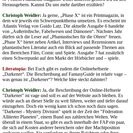
Herausgebern. Kannst Du uns mehr darüber erzählen?
Christoph Weidler:
Ja gerne, „Phase X“ ist ein Printmagazin, in
dem wir jeweils ein Schwerpunktthema umsetzen. Es erscheint im
Atlantis Verlag von Guido Latz. Die aktuelle Ausgabe 6 handelte
von „Außerirdische, Fabelwesen und Dämonen“. Nächstes Jahr
dürfen sich die Leser auf „Phantastisches für die Ohren“ freuen.
„Phase X“ bietet neben Artikel, Interviews und Rezensionen zur
phantastischen Literatur auch ein Blick auf passende Themen aus
den Bereichen Film, Comic und Spiele. Ausgabe 7 hat zusätzlich
einen Schwerpunkt auf den Markt der Hörbücher und – spiele.
Literatopia:
Bei Euch gibt es zudem die Onlineheftserie
„Darkener“. Die Beschreibung auf FantasyGuide ist relativ vage –
was genau ist „Darkener“? Welche Idee steckt dahinter?
Christoph Weidler:
Ja, die Beschreibung der Online-Heftserie
"Darkener" ist vage und soll es auf der Website auch bleiben. Es
würde auch an dieser Stelle zu weit führen, weiter und tiefer darauf
einzugehen. Doch ein wenig kann ich schon noch dazu sagen.
"Darkener - Mystery Division" spielt in der Zeit der "Föderation
Alliierter Planeten", einem Bund aus zahlreichen Welten. Wie
überall in einem Staat, so gibt es auch innerhalb der FAP ein paar,
die sich auf Kosten anderer bereichern oder ihre Machtposition
ausbauen wollen. Sie verdanken es ihrem Reichtum oder ihrer