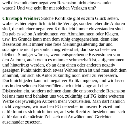
weil diese mit einer negativen Rezension nicht einverstanden
waren? Und wie geht Ihr mit solchen Verlagen um?
Christoph Weidler:
Solche Konflikte gibt es zum Glück selten,
wobei es hier eigentlich nicht die Verlage, sondern eher die Autoren
sind, die mit einer negativen Kritik nicht immer einverstanden sind.
Da gab es schon Androhungen von Abmahnungen oder Klagen,
usw. Im Grunde kann man dem ruhig entgegensehen, denn eine
Rezension stellt immer eine freie Meinungsäußerung dar und
solange die nicht persönlich angreifend ist, darf sie so bestehen
bleiben. Sinniger wäre es, wenn entsprechende Rezensionen von
den Autoren, auch wenn es mitunter schmerzhaft ist, aufgenommen
und hinterfragt werden, ob an dem einen oder anderen negativ
gezeigten Punkt nicht doch etwas Wahres dran ist und man sich dem
annimmt, um sich als Autor zukünftig noch mehr zu verbessern.
Doch nicht jeder kann mit negativer Kritik umgehen, und wir lassen
uns in den seltenen Extremfällen auch nicht lange auf eine
Diskussion ein, sondern nehmen dann die entsprechende Rezension
bei uns raus und behalten uns vor, zukünftig auf FG keine weiteren
Werke der jeweiligen Autoren mehr vorzustellen. Man darf nämlich
nicht vergessen, wir machen FG nebenbei in unserer Freizeit und
dafür lohnt es sich nicht immer, auf sein Recht zu bestehen und sich
dafür dann die nächste Zeit sich mit Anwälten und Gerichten
auseinander zusetzen.