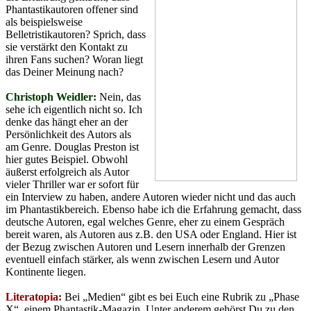
Phantastikautoren offener sind
als beispielsweise
Belletristikautoren? Sprich, dass
sie verstärkt den Kontakt zu
ihren Fans suchen? Woran liegt
das Deiner Meinung nach?
Christoph Weidler:
Nein, das
sehe ich eigentlich nicht so. Ich
denke das hängt eher an der
Persönlichkeit des Autors als
am Genre. Douglas Preston ist
hier gutes Beispiel. Obwohl
äußerst erfolgreich als Autor
vieler Thriller war er sofort für
ein Interview zu haben, andere Autoren wieder nicht und das auch
im Phantastikbereich. Ebenso habe ich die Erfahrung gemacht, dass
deutsche Autoren, egal welches Genre, eher zu einem Gespräch
bereit waren, als Autoren aus z.B. den USA oder England. Hier ist
der Bezug zwischen Autoren und Lesern innerhalb der Grenzen
eventuell einfach stärker, als wenn zwischen Lesern und Autor
Kontinente liegen.
Literatopia:
Bei „Medien“ gibt es bei Euch eine Rubrik zu „Phase
X“, einem Phantastik-Magazin. Unter anderem gehörst Du zu den