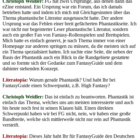
Christoph Weidler:
FG hat zwei Ursprünge, aus denen dann das
eZine entstand. Ein Ursprung war ein Forum, das ich damals
betrieben hatte und indem ich mich mit Gleichgesinnten über das
Thema phantastische Literatur ausgetauscht hatte. Der andere
Ursprung war das Fehlen einer breit gefächerten Phantastikseite. Ich
war nicht nur begeisterter Leser phantastische Literatur, sondern
auch ein großer Fan von Fantasy-Rollenspielen und Brettspielen.
Mich hatte es einfach genervt, je nach Thema immer von einer
Homepage zur anderen springen zu müssen, da die meisten sich auf
ein Thema spezialisiert hatten. Ich suchte eine Seite, die neben der
Basis der Phantastik auch ein Blick in die Randgebiete gestattete
und so formte sich der Gedanke zum FantasyGuide und dem
dahinter stehenden Konzept.
Literatopia:
Warum gerade Phantastik? Und habt Ihr bei
FantasyGuide einen Schwerpunkt, z.B. High Fantasy?
Christoph Weidler:
Das ist einfach zu beantworten. Phantastik ist
einfach das Thema, welches uns am meisten interessierte und auch
bis heute noch fest in seinen Klauen hält. Einen direkten
Schwerpunkt haben wir bei FG nicht, nein, wir haben eine große
Bandbreite, welche sich mittlerweile nicht nur rein auf Phantastik
versteift.
Literatopia:
Dieses Jahr habt Ihr für FantasyGuide den Deutschen