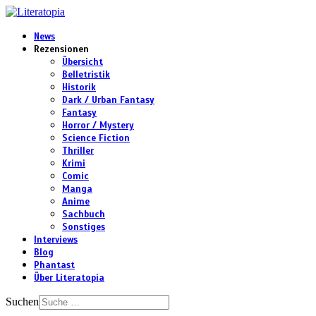
News
Rezensionen
Übersicht
Belletristik
Historik
Dark / Urban Fantasy
Fantasy
Horror / Mystery
Science Fiction
Thriller
Krimi
Comic
Manga
Anime
Sachbuch
Sonstiges
Interviews
Blog
Phantast
Über Literatopia
Suchen