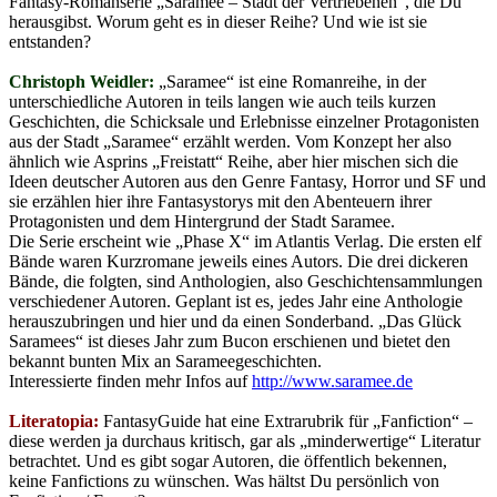
Fantasy-Romanserie „Saramee – Stadt der Vertriebenen“, die Du
herausgibst. Worum geht es in dieser Reihe? Und wie ist sie
entstanden?
Christoph Weidler:
„Saramee“ ist eine Romanreihe, in der
unterschiedliche Autoren in teils langen wie auch teils kurzen
Geschichten, die Schicksale und Erlebnisse einzelner Protagonisten
aus der Stadt „Saramee“ erzählt werden. Vom Konzept her also
ähnlich wie Asprins „Freistatt“ Reihe, aber hier mischen sich die
Ideen deutscher Autoren aus den Genre Fantasy, Horror und SF und
sie erzählen hier ihre Fantasystorys mit den Abenteuern ihrer
Protagonisten und dem Hintergrund der Stadt Saramee.
Die Serie erscheint wie „Phase X“ im Atlantis Verlag. Die ersten elf
Bände waren Kurzromane jeweils eines Autors. Die drei dickeren
Bände, die folgten, sind Anthologien, also Geschichtensammlungen
verschiedener Autoren. Geplant ist es, jedes Jahr eine Anthologie
herauszubringen und hier und da einen Sonderband. „Das Glück
Saramees“ ist dieses Jahr zum Bucon erschienen und bietet den
bekannt bunten Mix an Sarameegeschichten.
Interessierte finden mehr Infos auf
http://www.saramee.de
Literatopia:
FantasyGuide hat eine Extrarubrik für „Fanfiction“ –
diese werden ja durchaus kritisch, gar als „minderwertige“ Literatur
betrachtet. Und es gibt sogar Autoren, die öffentlich bekennen,
keine Fanfictions zu wünschen. Was hältst Du persönlich von