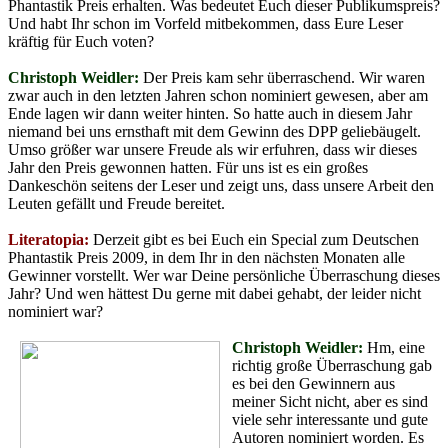
Phantastik Preis erhalten. Was bedeutet Euch dieser Publikumspreis?
Und habt Ihr schon im Vorfeld mitbekommen, dass Eure Leser
kräftig für Euch voten?
Christoph Weidler:
Der Preis kam sehr überraschend. Wir waren
zwar auch in den letzten Jahren schon nominiert gewesen, aber am
Ende lagen wir dann weiter hinten. So hatte auch in diesem Jahr
niemand bei uns ernsthaft mit dem Gewinn des DPP geliebäugelt.
Umso größer war unsere Freude als wir erfuhren, dass wir dieses
Jahr den Preis gewonnen hatten. Für uns ist es ein großes
Dankeschön seitens der Leser und zeigt uns, dass unsere Arbeit den
Leuten gefällt und Freude bereitet.
Literatopia:
Derzeit gibt es bei Euch ein Special zum Deutschen
Phantastik Preis 2009, in dem Ihr in den nächsten Monaten alle
Gewinner vorstellt. Wer war Deine persönliche Überraschung dieses
Jahr? Und wen hättest Du gerne mit dabei gehabt, der leider nicht
nominiert war?
Christoph Weidler:
Hm, eine
richtig große Überraschung gab
es bei den Gewinnern aus
meiner Sicht nicht, aber es sind
viele sehr interessante und gute
Autoren nominiert worden. Es