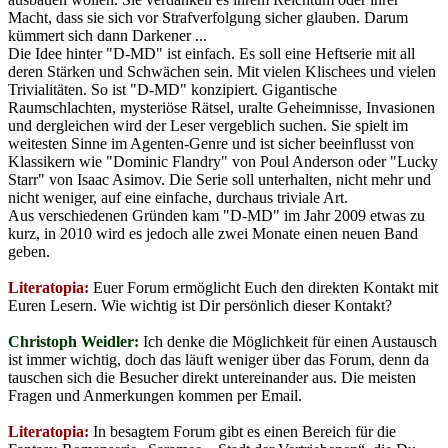
Macht, dass sie sich vor Strafverfolgung sicher glauben. Darum
kümmert sich dann Darkener ...
Die Idee hinter "D-MD" ist einfach. Es soll eine Heftserie mit all
deren Stärken und Schwächen sein. Mit vielen Klischees und vielen
Trivialitäten. So ist "D-MD" konzipiert. Gigantische
Raumschlachten, mysteriöse Rätsel, uralte Geheimnisse, Invasionen
und dergleichen wird der Leser vergeblich suchen. Sie spielt im
weitesten Sinne im Agenten-Genre und ist sicher beeinflusst von
Klassikern wie "Dominic Flandry" von Poul Anderson oder "Lucky
Starr" von Isaac Asimov. Die Serie soll unterhalten, nicht mehr und
nicht weniger, auf eine einfache, durchaus triviale Art.
Aus verschiedenen Gründen kam "D-MD" im Jahr 2009 etwas zu
kurz, in 2010 wird es jedoch alle zwei Monate einen neuen Band
geben.
Literatopia:
Euer Forum ermöglicht Euch den direkten Kontakt mit
Euren Lesern. Wie wichtig ist Dir persönlich dieser Kontakt?
Christoph Weidler:
Ich denke die Möglichkeit für einen Austausch
ist immer wichtig, doch das läuft weniger über das Forum, denn da
tauschen sich die Besucher direkt untereinander aus. Die meisten
Fragen und Anmerkungen kommen per Email.
Literatopia:
In besagtem Forum gibt es einen Bereich für die