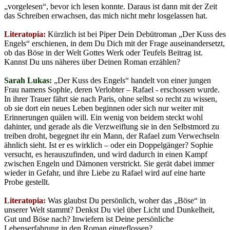
„vorgelesen“, bevor ich lesen konnte. Daraus ist dann mit der Zeit
das Schreiben erwachsen, das mich nicht mehr losgelassen hat.
Literatopia:
Kürzlich ist bei Piper Dein Debütroman „Der Kuss des
Engels“ erschienen, in dem Du Dich mit der Frage auseinandersetzt,
ob das Böse in der Welt Gottes Werk oder Teufels Beitrag ist.
Kannst Du uns näheres über Deinen Roman erzählen?
Sarah Lukas:
„Der Kuss des Engels“ handelt von einer jungen
Frau namens Sophie, deren Verlobter – Rafael - erschossen wurde.
In ihrer Trauer fährt sie nach Paris, ohne selbst so recht zu wissen,
ob sie dort ein neues Leben beginnen oder sich nur weiter mit
Erinnerungen quälen will. Ein wenig von beidem steckt wohl
dahinter, und gerade als die Verzweiflung sie in den Selbstmord zu
treiben droht, begegnet ihr ein Mann, der Rafael zum Verwechseln
ähnlich sieht. Ist er es wirklich – oder ein Doppelgänger? Sophie
versucht, es herauszufinden, und wird dadurch in einen Kampf
zwischen Engeln und Dämonen verstrickt. Sie gerät dabei immer
wieder in Gefahr, und ihre Liebe zu Rafael wird auf eine harte
Probe gestellt.
Literatopia:
Was glaubst Du persönlich, woher das „Böse“ in
unserer Welt stammt? Denkst Du viel über Licht und Dunkelheit,
Gut und Böse nach? Inwiefern ist Deine persönliche
Lebenserfahrung in den Roman eingeflossen?