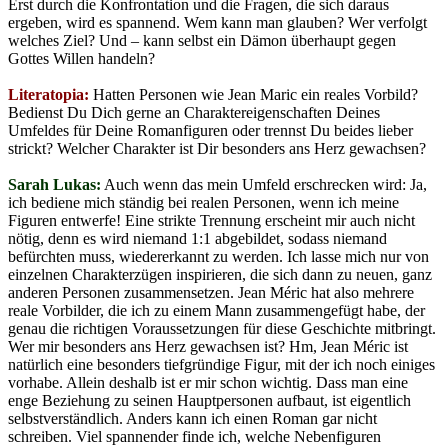
Erst durch die Konfrontation und die Fragen, die sich daraus
ergeben, wird es spannend. Wem kann man glauben? Wer verfolgt
welches Ziel? Und – kann selbst ein Dämon überhaupt gegen
Gottes Willen handeln?
Literatopia:
Hatten Personen wie Jean Maric ein reales Vorbild?
Bedienst Du Dich gerne an Charaktereigenschaften Deines
Umfeldes für Deine Romanfiguren oder trennst Du beides lieber
strickt? Welcher Charakter ist Dir besonders ans Herz gewachsen?
Sarah Lukas:
Auch wenn das mein Umfeld erschrecken wird: Ja,
ich bediene mich ständig bei realen Personen, wenn ich meine
Figuren entwerfe! Eine strikte Trennung erscheint mir auch nicht
nötig, denn es wird niemand 1:1 abgebildet, sodass niemand
befürchten muss, wiedererkannt zu werden. Ich lasse mich nur von
einzelnen Charakterzügen inspirieren, die sich dann zu neuen, ganz
anderen Personen zusammensetzen. Jean Méric hat also mehrere
reale Vorbilder, die ich zu einem Mann zusammengefügt habe, der
genau die richtigen Voraussetzungen für diese Geschichte mitbringt.
Wer mir besonders ans Herz gewachsen ist? Hm, Jean Méric ist
natürlich eine besonders tiefgründige Figur, mit der ich noch einiges
vorhabe. Allein deshalb ist er mir schon wichtig. Dass man eine
enge Beziehung zu seinen Hauptpersonen aufbaut, ist eigentlich
selbstverständlich. Anders kann ich einen Roman gar nicht
schreiben. Viel spannender finde ich, welche Nebenfiguren