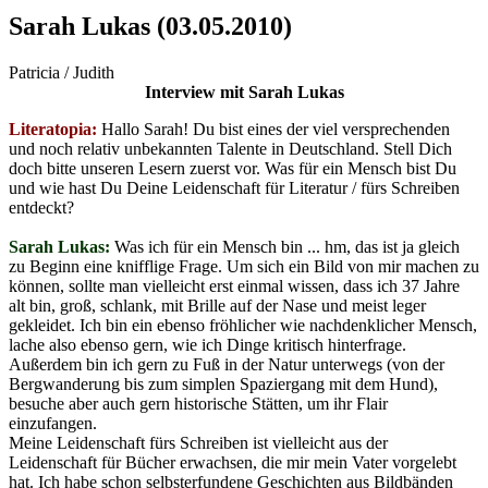
Sarah Lukas (03.05.2010)
Patricia / Judith
Interview mit Sarah Lukas
Literatopia:
Hallo Sarah! Du bist eines der viel versprechenden
und noch relativ unbekannten Talente in Deutschland. Stell Dich
doch bitte unseren Lesern zuerst vor. Was für ein Mensch bist Du
und wie hast Du Deine Leidenschaft für Literatur / fürs Schreiben
entdeckt?
Sarah Lukas:
Was ich für ein Mensch bin ... hm, das ist ja gleich
zu Beginn eine knifflige Frage. Um sich ein Bild von mir machen zu
können, sollte man vielleicht erst einmal wissen, dass ich 37 Jahre
alt bin, groß, schlank, mit Brille auf der Nase und meist leger
gekleidet. Ich bin ein ebenso fröhlicher wie nachdenklicher Mensch,
lache also ebenso gern, wie ich Dinge kritisch hinterfrage.
Außerdem bin ich gern zu Fuß in der Natur unterwegs (von der
Bergwanderung bis zum simplen Spaziergang mit dem Hund),
besuche aber auch gern historische Stätten, um ihr Flair
einzufangen.
Meine Leidenschaft fürs Schreiben ist vielleicht aus der
Leidenschaft für Bücher erwachsen, die mir mein Vater vorgelebt
hat. Ich habe schon selbsterfundene Geschichten aus Bildbänden