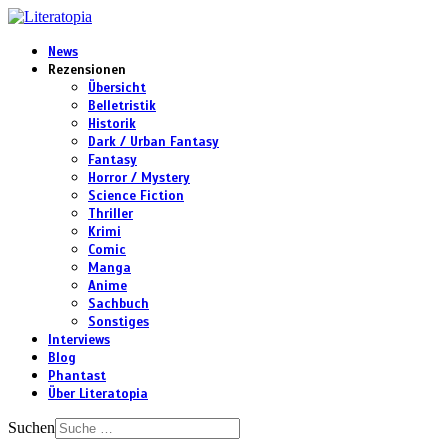
News
Rezensionen
Übersicht
Belletristik
Historik
Dark / Urban Fantasy
Fantasy
Horror / Mystery
Science Fiction
Thriller
Krimi
Comic
Manga
Anime
Sachbuch
Sonstiges
Interviews
Blog
Phantast
Über Literatopia
Suchen