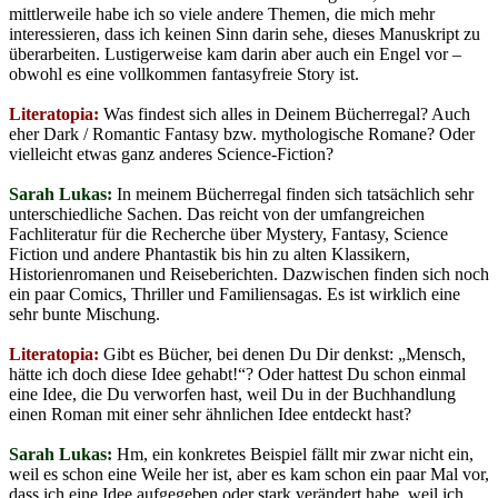
mittlerweile habe ich so viele andere Themen, die mich mehr
interessieren, dass ich keinen Sinn darin sehe, dieses Manuskript zu
überarbeiten. Lustigerweise kam darin aber auch ein Engel vor –
obwohl es eine vollkommen fantasyfreie Story ist.
Literatopia:
Was findest sich alles in Deinem Bücherregal? Auch
eher Dark / Romantic Fantasy bzw. mythologische Romane? Oder
vielleicht etwas ganz anderes Science-Fiction?
Sarah Lukas:
In meinem Bücherregal finden sich tatsächlich sehr
unterschiedliche Sachen. Das reicht von der umfangreichen
Fachliteratur für die Recherche über Mystery, Fantasy, Science
Fiction und andere Phantastik bis hin zu alten Klassikern,
Historienromanen und Reiseberichten. Dazwischen finden sich noch
ein paar Comics, Thriller und Familiensagas. Es ist wirklich eine
sehr bunte Mischung.
Literatopia:
Gibt es Bücher, bei denen Du Dir denkst: „Mensch,
hätte ich doch diese Idee gehabt!“? Oder hattest Du schon einmal
eine Idee, die Du verworfen hast, weil Du in der Buchhandlung
einen Roman mit einer sehr ähnlichen Idee entdeckt hast?
Sarah Lukas:
Hm, ein konkretes Beispiel fällt mir zwar nicht ein,
weil es schon eine Weile her ist, aber es kam schon ein paar Mal vor,
dass ich eine Idee aufgegeben oder stark verändert habe, weil ich