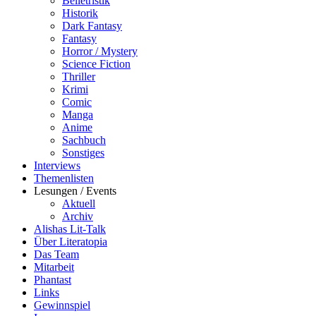
Belletristik
Historik
Dark Fantasy
Fantasy
Horror / Mystery
Science Fiction
Thriller
Krimi
Comic
Manga
Anime
Sachbuch
Sonstiges
Interviews
Themenlisten
Lesungen / Events
Aktuell
Archiv
Alishas Lit-Talk
Über Literatopia
Das Team
Mitarbeit
Phantast
Links
Gewinnspiel