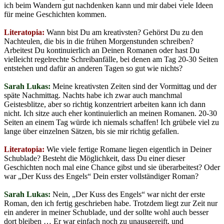
ich beim Wandern gut nachdenken kann und mir dabei viele Ideen
für meine Geschichten kommen.
Literatopia:
Wann bist Du am kreativsten? Gehörst Du zu den
Nachteulen, die bis in die frühen Morgenstunden schreiben?
Arbeitest Du kontinuierlich an Deinen Romanen oder hast Du
vielleicht regelrechte Schreibanfälle, bei denen am Tag 20-30 Seiten
entstehen und dafür an anderen Tagen so gut wie nichts?
Sarah Lukas:
Meine kreativsten Zeiten sind der Vormittag und der
späte Nachmittag. Nachts habe ich zwar auch manchmal
Geistesblitze, aber so richtig konzentriert arbeiten kann ich dann
nicht. Ich sitze auch eher kontinuierlich an meinen Romanen. 20-30
Seiten an einem Tag würde ich niemals schaffen! Ich grübele viel zu
lange über einzelnen Sätzen, bis sie mir richtig gefallen.
Literatopia:
Wie viele fertige Romane liegen eigentlich in Deiner
Schublade? Besteht die Möglichkeit, dass Du einer dieser
Geschichten noch mal eine Chance gibst und sie überarbeitest? Oder
war „Der Kuss des Engels“ Dein erster vollständiger Roman?
Sarah Lukas:
Nein, „Der Kuss des Engels“ war nicht der erste
Roman, den ich fertig geschrieben habe. Trotzdem liegt zur Zeit nur
ein anderer in meiner Schublade, und der sollte wohl auch besser
dort bleiben … Er war einfach noch zu unausgereift, und