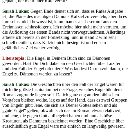
geplant, der mehr über Rafe verrät?
Sarah Lukas:
Gegen Ende deutet sich an, dass es Rafes Aufgabe
ist, die Pläne des mächtigen Dämons Kafziel zu vereiteln, aber da es
ihm selbst nicht bewusst ist, kann man es als Leser nur aus den
Ereignissen schlussfolgern. Ich möchte hier nicht mehr verraten, um
die Auflösung des ersten Bands nicht vorwegzunehmen. Allerdings
arbeite ich bereits an der Fortsetzung, und in Band 2 wird sehr
schnell deutlich, dass Kafziel nicht besiegt ist und er sein
gefährliches Ziel weiter verfolgt.
Literatopia:
Die Engel in Deinem Buch sind zu Dämonen
geworden. Hast Du Dich dabei an den Geschichten über Luzifer
und den Fall der Engel orientiert? Was fandest Du reizvoll daran, die
Engel zu Dämonen werden zu lassen?
Sarah Lukas:
Die Geschichten über den Fall der Engel waren für
mich die größte Inspiration bei der Frage, welches Engelbild dem
Roman zugrunde liegen soll. Da ich ganz eng an den biblischen
Vorgaben bleiben wollte, lag es auf der Hand, dass es zwei Gruppen
von Engeln gibt: Jene, die sich als Diener Gottes sehen und als
„gute Engel“ gelten, obwohl sich das im Roman etwas relativiert,
und jene, die gegen Gott aufbegehrt haben und nun als böse
Kreaturen, als Dämonen bezeichnet werden. Eine Geschichte über
ausschließlich gute Engel wäre mir einfach zu langweilig gewesen.