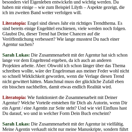
besonders viel Eigenleben entwickeln und wichtig werden. Da
haben mir einige – wie zum Beispiel Lilyth – Aspekte gezeigt, die
ich im zweiten Band weiter verfolgen will.
Literatopia:
Engel sind dieses Jahr ein richtiges Trendthema. Es
sind bereits einige Engeltitel erschienen, viele werden noch folgen.
Glaubst Du, dieser Trend hat Deine Chancen auf die
Veröffentlichung verbessert? Wie lange musstest Du nach einer
Agentur suchen?
Sarah Lukas:
Die Zusammenarbeit mit der Agentur hat sich schon
lange vor dem Engeltrend ergeben, da ich auch an anderen
Projekten arbeite. Aber: Obwohl ich schon länger über das Thema
schreiben wollte, wäre der Engelroman aus meiner Feder wohl nicht
so schnell Wirklichkeit geworden, wenn die Verlage diesen Trend
nicht gewittert hätten. Manchmal muss der glückliche Zufall eben
ein bisschen nachhelfen, damit etwas endlich Realität wird.
Literatopia:
Wie funktioniert die Zusammenarbeit mit Deiner
Agentur? Welche Vorteile entstehen für Dich als Autorin, wenn Dir
ein Agent / eine Agentin zur Seite steht? Und wie viel Einfluss hast
Du darauf, wo und in welcher Form Dein Buch erscheint?
Sarah Lukas:
Die Zusammenarbeit mit der Agentur ist vielfältig.
Meine Agentin verkauft nicht nur meine Manuskripte, sondern führt