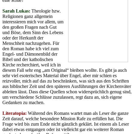
eine Rolle?
Sarah Lukas:
Theologie bzw.
Religionen ganz allgemein
interessieren mich vor allem, um
den großen Fragen nach Gut
und Böse, dem Sinn des Lebens
oder der Herkunft der
Menschheit nachzugehen. Für
den Roman habe ich viel zum
Engel- und Dämonenbild der
Bibel und der katholischen
Kirche recherchiert, weil ich in
diesem Fall sehr eng „am Original“ bleiben wollte. Es gibt ja auch
sehr viel esoterisches Material über Engel, aber mir schien es
reizvoller, mich auf das zu beschränken, was sich aus den Schriften
aus biblischer Zeit und den späteren Ausführungen der Kirchenväter
ableiten lässt. Dass diese Quellen schon widersprüchlich genug sind,
um verschiedene Schlüsse zuzulassen, regt dazu an, sich eigene
Gedanken zu machen.
Literatopia:
Während des Romans wartet man als Leser die ganze
Zeit darauf, welche besondere Mission Rafe zu erfüllen hat. Die
Frage wird bis zum Ende nicht gänzlich geklärt. Ist einem als Leser
dabei etwas entgangen oder ist vielleicht gar ein weiterer Roman