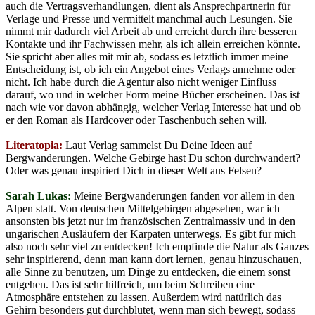
auch die Vertragsverhandlungen, dient als Ansprechpartnerin für
Verlage und Presse und vermittelt manchmal auch Lesungen. Sie
nimmt mir dadurch viel Arbeit ab und erreicht durch ihre besseren
Kontakte und ihr Fachwissen mehr, als ich allein erreichen könnte.
Sie spricht aber alles mit mir ab, sodass es letztlich immer meine
Entscheidung ist, ob ich ein Angebot eines Verlags annehme oder
nicht. Ich habe durch die Agentur also nicht weniger Einfluss
darauf, wo und in welcher Form meine Bücher erscheinen. Das ist
nach wie vor davon abhängig, welcher Verlag Interesse hat und ob
er den Roman als Hardcover oder Taschenbuch sehen will.
Literatopia:
Laut Verlag sammelst Du Deine Ideen auf
Bergwanderungen. Welche Gebirge hast Du schon durchwandert?
Oder was genau inspiriert Dich in dieser Welt aus Felsen?
Sarah Lukas:
Meine Bergwanderungen fanden vor allem in den
Alpen statt. Von deutschen Mittelgebirgen abgesehen, war ich
ansonsten bis jetzt nur im französischen Zentralmassiv und in den
ungarischen Ausläufern der Karpaten unterwegs. Es gibt für mich
also noch sehr viel zu entdecken! Ich empfinde die Natur als Ganzes
sehr inspirierend, denn man kann dort lernen, genau hinzuschauen,
alle Sinne zu benutzen, um Dinge zu entdecken, die einem sonst
entgehen. Das ist sehr hilfreich, um beim Schreiben eine
Atmosphäre entstehen zu lassen. Außerdem wird natürlich das
Gehirn besonders gut durchblutet, wenn man sich bewegt, sodass