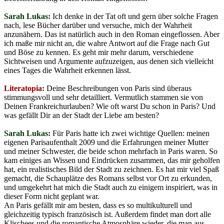
Sarah Lukas:
Ich denke in der Tat oft und gern über solche Fragen
nach, lese Bücher darüber und versuche, mich der Wahrheit
anzunähern. Das ist natürlich auch in den Roman eingeflossen. Aber
ich maße mir nicht an, die wahre Antwort auf die Frage nach Gut
und Böse zu kennen. Es geht mir mehr darum, verschiedene
Sichtweisen und Argumente aufzuzeigen, aus denen sich vielleicht
eines Tages die Wahrheit erkennen lässt.
Literatopia:
Deine Beschreibungen von Paris sind überaus
stimmungsvoll und sehr detailliert. Vermutlich stammen sie von
Deinen Frankreichurlauben? Wie oft warst Du schon in Paris? Und
was gefällt Dir an der Stadt der Liebe am besten?
Sarah Lukas:
Für Paris hatte ich zwei wichtige Quellen: meinen
eigenen Parisaufenthalt 2009 und die Erfahrungen meiner Mutter
und meiner Schwester, die beide schon mehrfach in Paris waren. So
kam einiges an Wissen und Eindrücken zusammen, das mir geholfen
hat, ein realistisches Bild der Stadt zu zeichnen. Es hat mir viel Spaß
gemacht, die Schauplätze des Romans selbst vor Ort zu erkunden,
und umgekehrt hat mich die Stadt auch zu einigem inspiriert, was in
dieser Form nicht geplant war.
An Paris gefällt mir am besten, dass es so multikulturell und
gleichzeitig typisch französisch ist. Außerdem findet man dort alle
Klischees und die romantische Atmosphäre wieder, die man aus