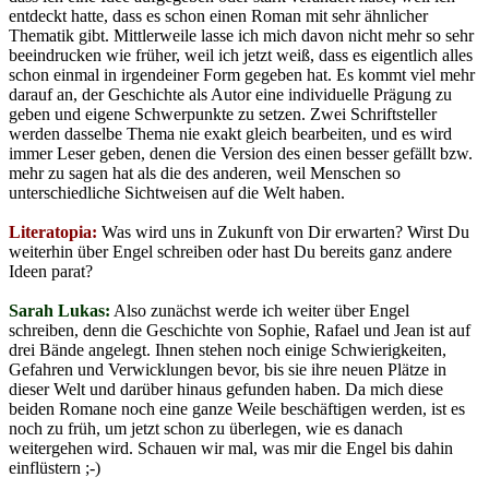
entdeckt hatte, dass es schon einen Roman mit sehr ähnlicher
Thematik gibt. Mittlerweile lasse ich mich davon nicht mehr so sehr
beeindrucken wie früher, weil ich jetzt weiß, dass es eigentlich alles
schon einmal in irgendeiner Form gegeben hat. Es kommt viel mehr
darauf an, der Geschichte als Autor eine individuelle Prägung zu
geben und eigene Schwerpunkte zu setzen. Zwei Schriftsteller
werden dasselbe Thema nie exakt gleich bearbeiten, und es wird
immer Leser geben, denen die Version des einen besser gefällt bzw.
mehr zu sagen hat als die des anderen, weil Menschen so
unterschiedliche Sichtweisen auf die Welt haben.
Literatopia:
Was wird uns in Zukunft von Dir erwarten? Wirst Du
weiterhin über Engel schreiben oder hast Du bereits ganz andere
Ideen parat?
Sarah Lukas:
Also zunächst werde ich weiter über Engel
schreiben, denn die Geschichte von Sophie, Rafael und Jean ist auf
drei Bände angelegt. Ihnen stehen noch einige Schwierigkeiten,
Gefahren und Verwicklungen bevor, bis sie ihre neuen Plätze in
dieser Welt und darüber hinaus gefunden haben. Da mich diese
beiden Romane noch eine ganze Weile beschäftigen werden, ist es
noch zu früh, um jetzt schon zu überlegen, wie es danach
weitergehen wird. Schauen wir mal, was mir die Engel bis dahin
einflüstern ;-)