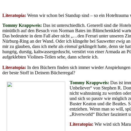
Literatopia:
Wenn wir schon bei Standup sind – so ein Hoteltrauma 
Tommy Krappweis:
Das ist unterschiedlich. Generell sind die Hot
minütlich auf den Besuch von Norman Bates im Blümchenkleid wartet
Das bedeutete in dem Fall aber nicht „…den Ferrari unter unseren Zi
Nürburg-Ring an der Wand. Oder ich klingelte bei Sauwetter
ewig
an 
mir zu glauben, dass ich mehr als
einmal
geklingelt hatte, denn sie h
hungrig, durstig, kaltwassergeduscht, verstört von einer Armada an
aufgeklebten Violinen-Teilen sehe, dann schreie ich.
Literatopia:
In den Büchern finden sich immer wieder Anspielungen au
der beste Stoff in Deinem Bücherregal?
Tommy Krappweis:
Das ist imm
Unbeliever“ von Stephen R. Dona
nicht wahnsinnig zu werden oder 
und sich so passiv wie möglich zu
Buster Keaton und die Beatles. S
entziehen. Wenn man so will, sp
„Riverworld“ Bücher fasziniert u
Literatopia:
Wie wird sich Maras