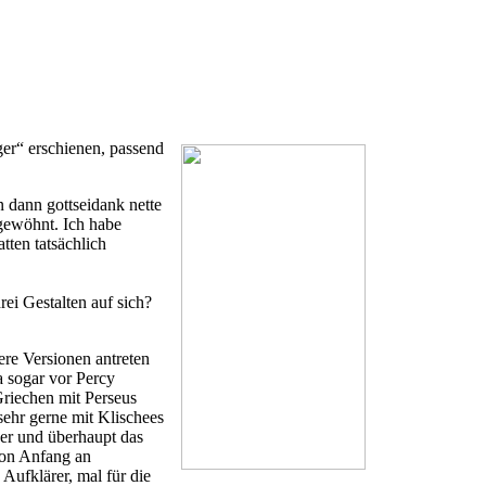
er“ erschienen, passend
 dann gottseidank nette
 gewöhnt. Ich habe
tten tatsächlich
ei Gestalten auf sich?
uere Versionen antreten
a sogar vor Percy
Griechen mit Perseus
hr gerne mit Klischees
ner und überhaupt das
von Anfang an
 Aufklärer, mal für die