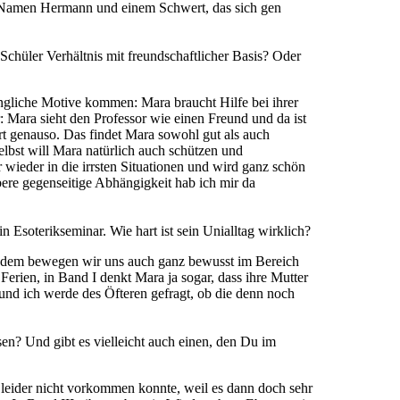
em Namen Hermann und einem Schwert, das sich gen
hüler Verhältnis mit freundschaftlicher Basis? Oder
üngliche Motive kommen: Mara braucht Hilfe bei ihrer
: Mara sieht den Professor wie einen Freund und da ist
hrt genauso. Das findet Mara sowohl gut als auch
elbst will Mara natürlich auch schützen und
wieder in die irrsten Situationen und wird ganz schön
bere gegenseitige Abhängigkeit hab ich mir da
 Esoterikseminar. Wie hart ist sein Unialltag wirklich?
Zudem bewegen wir uns auch ganz bewusst im Bereich
rien, in Band I denkt Mara ja sogar, dass ihre Mutter
und ich werde des Öfteren gefragt, ob die denn noch
n? Und gibt es vielleicht auch einen, den Du im
 leider nicht vorkommen konnte, weil es dann doch sehr