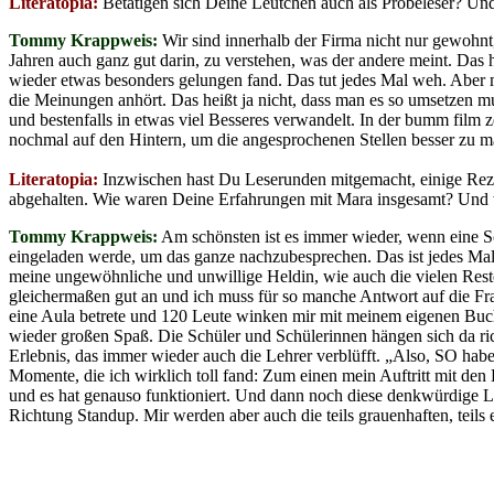
Literatopia:
Betätigen sich Deine Leutchen auch als Probeleser? Und 
Tommy Krappweis:
Wir sind innerhalb der Firma nicht nur gewohnt
Jahren auch ganz gut darin, zu verstehen, was der andere meint. Das h
wieder etwas besonders gelungen fand. Das tut jedes Mal weh. Aber mit
die Meinungen anhört. Das heißt ja nicht, dass man es so umsetzen mus
und bestenfalls in etwas viel Besseres verwandelt. In der bumm film 
nochmal auf den Hintern, um die angesprochenen Stellen besser zu m
Literatopia:
Inzwischen hast Du Leserunden mitgemacht, einige Reze
abgehalten. Wie waren Deine Erfahrungen mit Mara insgesamt? Und 
Tommy Krappweis:
Am schönsten ist es immer wieder, wenn eine Sc
eingeladen werde, um das ganze nachzubesprechen. Das ist jedes Mal e
meine ungewöhnliche und unwillige Heldin, wie auch die vielen Res
gleichermaßen gut an und ich muss für so manche Antwort auf die Fra
eine Aula betrete und 120 Leute winken mir mit meinem eigenen Buc
wieder großen Spaß. Die Schüler und Schülerinnen hängen sich da rich
Erlebnis, das immer wieder auch die Lehrer verblüfft. „Also, SO habe
Momente, die ich wirklich toll fand: Zum einen mein Auftritt mit de
und es hat genauso funktioniert. Und dann noch diese denkwürdige Le
Richtung Standup. Mir werden aber auch die teils grauenhaften, teils 