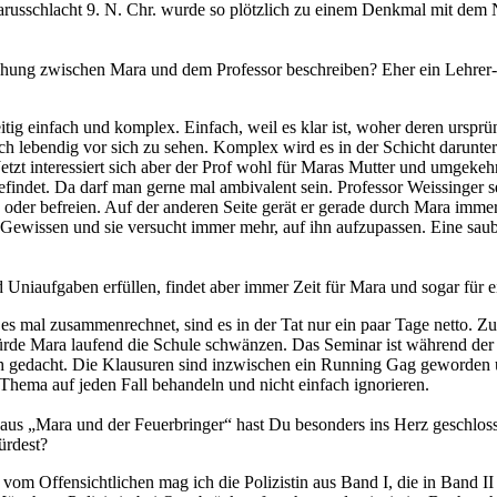
 Varusschlacht 9. N. Chr. wurde so plötzlich zu einem Denkmal mit d
ung zwischen Mara und dem Professor beschreiben? Eher ein Lehrer-Sc
itig einfach und komplex. Einfach, weil es klar ist, woher deren urspr
ach lebendig vor sich zu sehen. Komplex wird es in der Schicht darunter
 Jetzt interessiert sich aber der Prof wohl für Maras Mutter und umgeke
efindet. Da darf man gerne mal ambivalent sein. Professor Weissinger s
oder befreien. Auf der anderen Seite gerät er gerade durch Mara immer 
s Gewissen und sie versucht immer mehr, auf ihn aufzupassen. Eine sau
Uniaufgaben erfüllen, findet aber immer Zeit für Mara und sogar für ein
 mal zusammenrechnet, sind es in der Tat nur ein paar Tage netto. 
de Mara laufend die Schule schwänzen. Das Seminar ist während der Fe
sch gedacht. Die Klausuren sind inzwischen ein Running Gag geworden 
 Thema auf jeden Fall behandeln und nicht einfach ignorieren.
us „Mara und der Feuerbringer“ hast Du besonders ins Herz geschlosse
ürdest?
om Offensichtlichen mag ich die Polizistin aus Band I, die in Band II