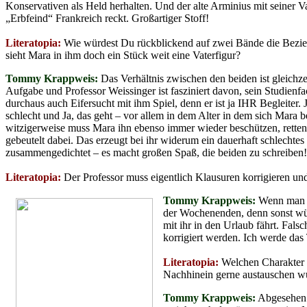
Konservativen als Held herhalten. Und der alte Arminius mit seiner
„Erbfeind“ Frankreich reckt. Großartiger Stoff!
Literatopia:
Wie würdest Du rückblickend auf zwei Bände die Bezieh
sieht Mara in ihm doch ein Stück weit eine Vaterfigur?
Tommy Krappweis:
Das Verhältnis zwischen den beiden ist gleichze
Aufgabe und Professor Weissinger ist fasziniert davon, sein Studienf
durchaus auch Eifersucht mit ihm Spiel, denn er ist ja IHR Begleiter.
schlecht und Ja, das geht – vor allem in dem Alter in dem sich Mara b
witzigerweise muss Mara ihn ebenso immer wieder beschützen, retten 
gebeutelt dabei. Das erzeugt bei ihr widerum ein dauerhaft schlechte
zusammengedichtet – es macht großen Spaß, die beiden zu schreiben!
Literatopia:
Der Professor muss eigentlich Klausuren korrigieren und 
Tommy Krappweis:
Wenn man es
der Wochenenden, denn sonst wür
mit ihr in den Urlaub fährt. Fal
korrigiert werden. Ich werde das
Literatopia:
Welchen Charakter a
Nachhinein gerne austauschen w
Tommy Krappweis:
Abgesehen v