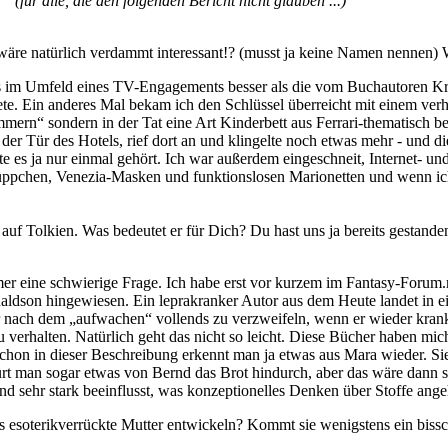
(für alle, die den folgenden Bericht nicht glauben ...)
wäre natürlich verdammt interessant!? (musst ja keine Namen nennen) 
els im Umfeld eines TV-Engagements besser als die vom Buchautoren Kra
e. Ein anderes Mal bekam ich den Schlüssel überreicht mit einem ver
mmern“ sondern in der Tat eine Art Kinderbett aus Ferrari-thematisch 
der Tür des Hotels, rief dort an und klingelte noch etwas mehr - und di
atte es ja nur einmal gehört. Ich war außerdem eingeschneit, Internet- 
 Püppchen, Venezia-Masken und funktionslosen Marionetten und wenn i
f Tolkien. Was bedeutet er für Dich? Du hast uns ja bereits gestande
er eine schwierige Frage. Ich habe erst vor kurzem im Fantasy-Forum.
ldson hingewiesen. Ein leprakranker Autor aus dem Heute landet in ei
nach dem „aufwachen“ vollends zu verzweifeln, wenn er wieder krank i
 verhalten. Natürlich geht das nicht so leicht. Diese Bücher haben mich 
chon in dieser Beschreibung erkennt man ja etwas aus Mara wieder. Si
ürt man sogar etwas von Bernd das Brot hindurch, aber das wäre dann 
nd sehr stark beeinflusst, was konzeptionelles Denken über Stoffe ange
 esoterikverrückte Mutter entwickeln? Kommt sie wenigstens ein biss