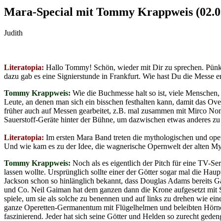
Mara-Special mit Tommy Krappweis (02.0
Judith
Literatopia:
Hallo Tommy! Schön, wieder mit Dir zu sprechen. Pünkt
dazu gab es eine Signierstunde in Frankfurt. Wie hast Du die Messe e
Tommy Krappweis:
Wie die Buchmesse halt so ist, viele Menschen
Leute, an denen man sich ein bisschen festhalten kann, damit das Ov
früher auch auf Messen gearbeitet, z.B. mal zusammen mit Mirco Nonts
Sauerstoff-Geräte hinter der Bühne, um dazwischen etwas anderes zu
Literatopia:
Im ersten Mara Band treten die mythologischen und oper
Und wie kam es zu der Idee, die wagnerische Opernwelt der alten My
Tommy Krappweis:
Noch als es eigentlich der Pitch für eine TV-Ser
lassen wollte. Ursprünglich sollte einer der Götter sogar mal die Hau
Jackson schon so hinlänglich bekannt, dass Douglas Adams bereits G
und Co. Neil Gaiman hat dem ganzen dann die Krone aufgesetzt mi
spiele, um sie als solche zu benennen und auf links zu drehen wie e
ganze Operetten-Germanentum mit Flügelhelmen und beleibten Hörnerh
faszinierend. Jeder hat sich seine Götter und Helden so zurecht gedenge