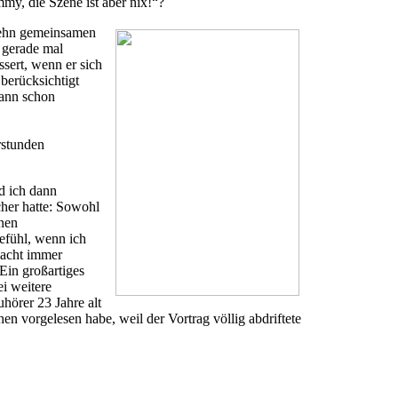
my, die Szene ist aber nix!“?
rzehn gemeinsamen
n gerade mal
ssert, wenn er sich
 berücksichtigt
dann schon
rstunden
d ich dann
cher hatte: Sowohl
nen
efühl, wenn ich
macht immer
Ein großartiges
ei weitere
hörer 23 Jahre alt
 vorgelesen habe, weil der Vortrag völlig abdriftete