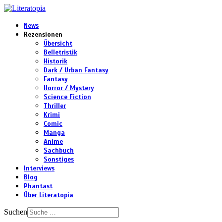
News
Rezensionen
Übersicht
Belletristik
Historik
Dark / Urban Fantasy
Fantasy
Horror / Mystery
Science Fiction
Thriller
Krimi
Comic
Manga
Anime
Sachbuch
Sonstiges
Interviews
Blog
Phantast
Über Literatopia
Suchen