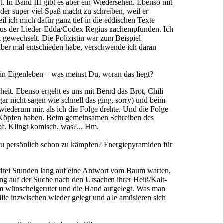
. In Band III gibt es aber ein Wiedersehen. Ebenso mit
der super viel Spaß macht zu schreiben, weil er
l ich mich dafür ganz tief in die eddischen Texte
 aus der Lieder-Edda/Codex Regius nachempfunden. Ich
 gewechselt. Die Polizistin war zum Beispiel
ber mal entschieden habe, verschwende ich daran
in Eigenleben – was meinst Du, woran das liegt?
heit. Ebenso ergeht es uns mit Bernd das Brot, Chili
 gar nicht sagen wie schnell das ging, sorry) und beim
iederum mir, als ich die Folge drehte. Und die Folge
ren Köpfen haben. Beim gemeinsamen Schreiben des
opf. Klingt komisch, was?... Hm.
Du persönlich schon zu kämpfen? Energiepyramiden für
 drei Stunden lang auf eine Antwort vom Baum warten,
ang auf der Suche nach den Ursachen ihrer Heiß/Kalt-
rem wünschelgerutet und die Hand aufgelegt. Was man
lie inzwischen wieder gelegt und alle amüsieren sich