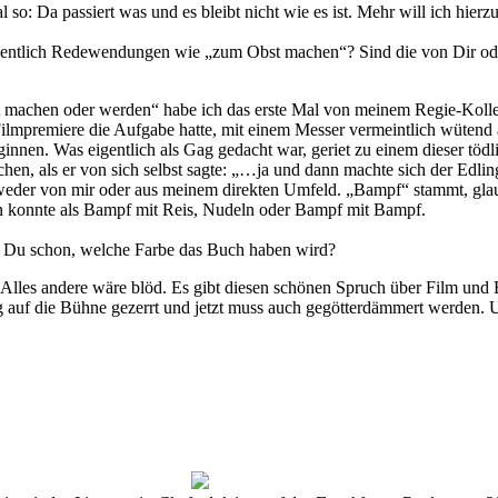
 so: Da passiert was und es bleibt nicht wie es ist. Mehr will ich hierzu
ntlich Redewendungen wie „zum Obst machen“? Sind die von Dir oder
achen oder werden“ habe ich das erste Mal von meinem Regie-Kollegen
 Filmpremiere die Aufgabe hatte, mit einem Messer vermeintlich wüten
eginnen. Was eigentlich als Gag gedacht war, geriet zu einem dieser tö
chen, als er von sich selbst sagte: „…ja und dann machte sich der Edli
der von mir oder aus meinem direkten Umfeld. „Bampf“ stammt, glau
konnte als Bampf mit Reis, Nudeln oder Bampf mit Bampf.
 Du schon, welche Farbe das Buch haben wird?
Alles andere wäre blöd. Es gibt diesen schönen Spruch über Film und B
 auf die Bühne gezerrt und jetzt muss auch gegötterdämmert werden. 