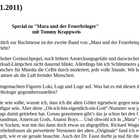
1.2011)
Special zu "Mara und der Feuerbringer"
mit Tommy Krappweis
lich zur Buchmesse ist der zweite Band von „Mara und der Feuerbring
rlebt?
, hoher Geräuschpegel, noch höhere Ansteckungsgefahr und dazwischen
erload-Lämpchen nicht dauernd blinkt. Allerdings bin ich Schlimmeres
chev für Minolta die CeBit durch moderiert, jede volle Stunde. Wir ha
 atmen als die Luft fremder Menschen.
ngemachten Figuren Loki, Logi und Loge auf. Was hat es mit diesen dr
thologie gegenüberzustellen?
ie sein sollte, wusste ich, dass ich die alten Götter irgendwie gegen ne
ptfigur sein. Aber diese „Oh-ich-bin-eigentlich-ein-Gott“-Nummer war j
ags damit getrieben hat. Genau genommen gibt’s das ja schon bei den 
t Sandman, American Gods, Anansi Boys… Und obwohl ich in „Mara“ se
inen Socken, war mir das dann doch etwas zu abgegriffen. Richard Wag
elmfrauen als pervertierte Versionen der alten „Originale“ fand ich 
lt, wie er sie gerade brauchte. Auch der Dr. Faust durfte ja mal für die