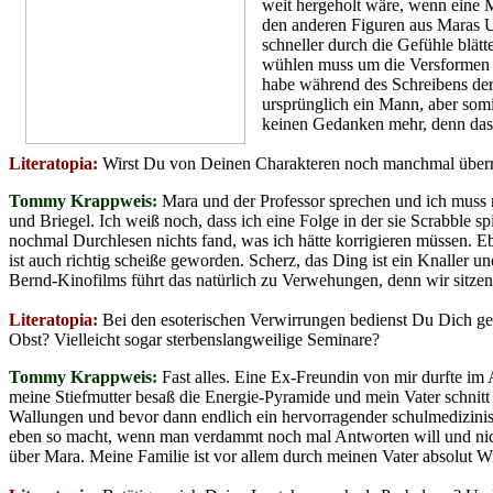
weit hergeholt wäre, wenn eine M
den anderen Figuren aus Maras Um
schneller durch die Gefühle blät
wühlen muss um die Versformen z
habe während des Schreibens der 
ursprünglich ein Mann, aber som
keinen Gedanken mehr, denn das
Literatopia:
Wirst Du von Deinen Charakteren noch manchmal überrasc
Tommy Krappweis:
Mara und der Professor sprechen und ich muss nu
und Briegel. Ich weiß noch, dass ich eine Folge in der sie Scrabble sp
nochmal Durchlesen nichts fand, was ich hätte korrigieren müssen. E
ist auch richtig scheiße geworden. Scherz, das Ding ist ein Knaller
Bernd-Kinofilms führt das natürlich zu Verwehungen, denn wir sitzen d
Literatopia:
Bei den esoterischen Verwirrungen bedienst Du Dich ge
Obst? Vielleicht sogar sterbenslangweilige Seminare?
Tommy Krappweis:
Fast alles. Eine Ex-Freundin von mir durfte i
meine Stiefmutter besaß die Energie-Pyramide und mein Vater schnitt
Wallungen und bevor dann endlich ein hervorragender schulmedizinis
eben so macht, wenn man verdammt noch mal Antworten will und nicht d
über Mara. Meine Familie ist vor allem durch meinen Vater absolut Wi