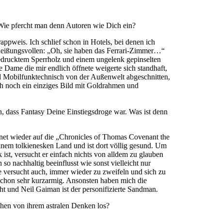
Wie pfercht man denn Autoren wie Dich ein?
ppweis. Ich schlief schon in Hotels, bei denen ich
heißungsvollen: „Oh, sie haben das Ferrari-Zimmer…“
bedrucktem Sperrholz und einem ungelenk gepinselten
e Dame die mir endlich öffnete weigerte sich standhaft,
und Mobilfunktechnisch von der Außenwelt abgeschnitten,
ch noch ein einziges Bild mit Goldrahmen und
n, dass Fantasy Deine Einstiegsdroge war. Was ist denn
net wieder auf die „Chronicles of Thomas Covenant the
nem tolkienesken Land und ist dort völlig gesund. Um
st, versucht er einfach nichts von alldem zu glauben
so nachhaltig beeinflusst wie sonst vielleicht nur
e versucht auch, immer wieder zu zweifeln und sich zu
schon sehr kurzarmig. Ansonsten haben mich die
ht und Neil Gaiman ist der personifizierte Sandman.
chen von ihrem astralen Denken los?