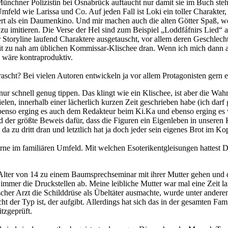
ünchner Polizistin bei Osnabrück auftaucht nur damit sie im Buch steht
feld wie Larissa und Co. Auf jeden Fall ist Loki ein toller Charakter, 
tert als ein Daumenkino. Und mir machen auch die alten Götter Spaß, wei
u imitieren. Die Verse der Hel sind zum Beispiel „Loddfáfnirs Lied“
Storyline laufend Charaktere ausgetauscht, vor allem deren Geschlecht
it zu nah am üblichen Kommissar-Klischee dran. Wenn ich mich dann a
 wäre kontraproduktiv.
ht? Bei vielen Autoren entwickeln ja vor allem Protagonisten gern e
r schnell genug tippen. Das klingt wie ein Klischee, ist aber die Wahr
ielen, innerhalb einer lächerlich kurzen Zeit geschrieben habe (ich darf
benso erging es auch dem Redakteur beim Ki.Ka und ebenso erging es w
 und der größte Beweis dafür, dass die Figuren ein Eigenleben in unse
a zu dritt dran und letztlich hat ja doch jeder sein eigenes Brot im K
rne im familiären Umfeld. Mit welchen Esoterikentgleisungen hattest 
m Alter von 14 zu einem Baumsprechseminar mit ihrer Mutter gehen und
 immer die Druckstellen ab. Meine leibliche Mutter war mal eine Zeit l
cher Arzt die Schilddrüse als Übeltäter ausmachte, wurde unter ande
er Typ ist, der aufgibt. Allerdings hat sich das in der gesamten Fami
tzgeprüft.