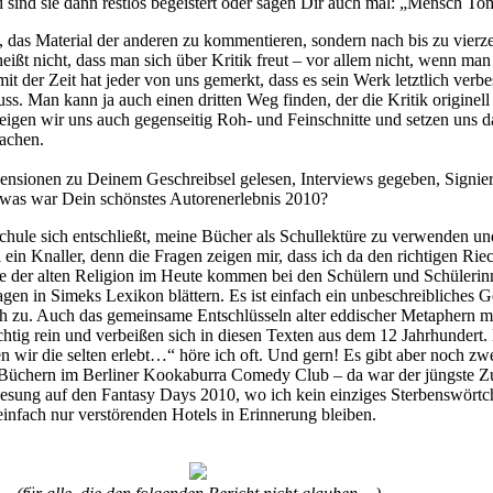
sind sie dann restlos begeistert oder sagen Dir auch mal: „Mensch Tom
, das Material der anderen zu kommentieren, sondern nach bis zu vie
eißt nicht, dass man sich über Kritik freut – vor allem nicht, wenn ma
 der Zeit hat jeder von uns gemerkt, dass es sein Werk letztlich verbe
s. Man kann ja auch einen dritten Weg finden, der die Kritik originell
zeigen wir uns auch gegenseitig Roh- und Feinschnitte und setzen uns 
achen.
nsionen zu Deinem Geschreibsel gelesen, Interviews gegeben, Signie
was war Dein schönstes Autorenerlebnis 2010?
hule sich entschließt, meine Bücher als Schullektüre zu verwenden un
in Knaller, denn die Fragen zeigen mir, dass ich da den richtigen Rie
te der alten Religion im Heute kommen bei den Schülern und Schülerin
gen in Simeks Lexikon blättern. Es ist einfach ein unbeschreibliches G
h zu. Auch das gemeinsame Entschlüsseln alter eddischer Metaphern 
tig rein und verbeißen sich in diesen Texten aus dem 12 Jahrhundert. 
n wir die selten erlebt…“ höre ich oft. Und gern! Es gibt aber noch zw
n Büchern im Berliner Kookaburra Comedy Club – da war der jüngste Zu
sung auf den Fantasy Days 2010, wo ich kein einziges Sterbenswörtchen
einfach nur verstörenden Hotels in Erinnerung bleiben.