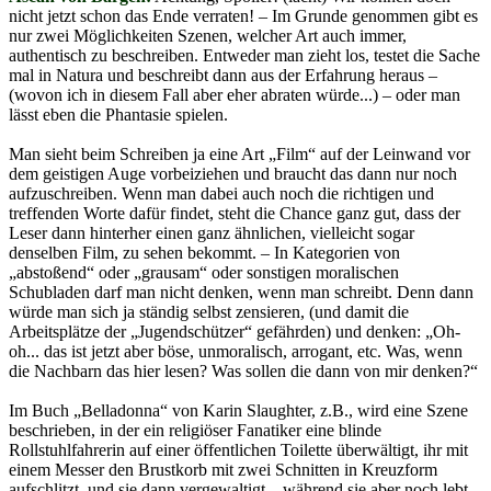
nicht jetzt schon das Ende verraten! – Im Grunde genommen gibt es
nur zwei Möglichkeiten Szenen, welcher Art auch immer,
authentisch zu beschreiben. Entweder man zieht los, testet die Sache
mal in Natura und beschreibt dann aus der Erfahrung heraus –
(wovon ich in diesem Fall aber eher abraten würde...) – oder man
lässt eben die Phantasie spielen.
Man sieht beim Schreiben ja eine Art „Film“ auf der Leinwand vor
dem geistigen Auge vorbeiziehen und braucht das dann nur noch
aufzuschreiben. Wenn man dabei auch noch die richtigen und
treffenden Worte dafür findet, steht die Chance ganz gut, dass der
Leser dann hinterher einen ganz ähnlichen, vielleicht sogar
denselben Film, zu sehen bekommt. – In Kategorien von
„abstoßend“ oder „grausam“ oder sonstigen moralischen
Schubladen darf man nicht denken, wenn man schreibt. Denn dann
würde man sich ja ständig selbst zensieren, (und damit die
Arbeitsplätze der „Jugendschützer“ gefährden) und denken: „Oh-
oh... das ist jetzt aber böse, unmoralisch, arrogant, etc. Was, wenn
die Nachbarn das hier lesen? Was sollen die dann von mir denken?“
Im Buch „Belladonna“ von Karin Slaughter, z.B., wird eine Szene
beschrieben, in der ein religiöser Fanatiker eine blinde
Rollstuhlfahrerin auf einer öffentlichen Toilette überwältigt, ihr mit
einem Messer den Brustkorb mit zwei Schnitten in Kreuzform
aufschlitzt, und sie dann vergewaltigt – während sie aber noch lebt.