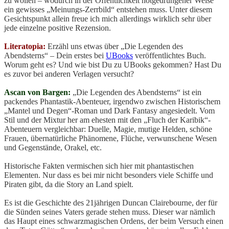
zu wollen – wodurch in der Öffentlichkeit notgedrungener Weise
ein gewisses „Meinungs-Zerrbild“ entstehen muss. Unter diesem
Gesichtspunkt allein freue ich mich allerdings wirklich sehr über
jede einzelne positive Rezension.
Literatopia:
Erzähl uns etwas über „Die Legenden des
Abendsterns“ – Dein erstes bei
UBooks
veröffentlichtes Buch.
Worum geht es? Und wie bist Du zu UBooks gekommen? Hast Du
es zuvor bei anderen Verlagen versucht?
Ascan von Bargen:
„Die Legenden des Abendsterns“ ist ein
packendes Phantastik-Abenteuer, irgendwo zwischen Historischem
„Mantel und Degen“-Roman und Dark Fantasy angesiedelt. Vom
Stil und der Mixtur her am ehesten mit den „Fluch der Karibik“-
Abenteuern vergleichbar: Duelle, Magie, mutige Helden, schöne
Frauen, übernatürliche Phänomene, Flüche, verwunschene Wesen
und Gegenstände, Orakel, etc.
Historische Fakten vermischen sich hier mit phantastischen
Elementen. Nur dass es bei mir nicht besonders viele Schiffe und
Piraten gibt, da die Story an Land spielt.
Es ist die Geschichte des 21jährigen Duncan Clairebourne, der für
die Sünden seines Vaters gerade stehen muss. Dieser war nämlich
das Haupt eines schwarzmagischen Ordens, der beim Versuch einen