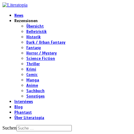
News
Rezensionen
Übersicht
Belletristik
Historik
Dark / Urban Fantasy
Fantasy
Horror / Mystery
Science Fiction
Thriller
Krimi
Comic
Manga
Anime
Sachbuch
Sonstiges
Interviews
Blog
Phantast
Über Literatopia
Suchen