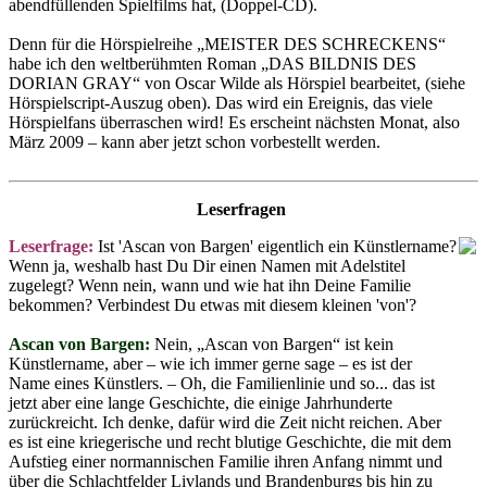
abendfüllenden Spielfilms hat, (Doppel-CD).
Denn für die Hörspielreihe „MEISTER DES SCHRECKENS“
habe ich den weltberühmten Roman „DAS BILDNIS DES
DORIAN GRAY“ von Oscar Wilde als Hörspiel bearbeitet, (siehe
Hörspielscript-Auszug oben). Das wird ein Ereignis, das viele
Hörspielfans überraschen wird! Es erscheint nächsten Monat, also
März 2009 – kann aber jetzt schon vorbestellt werden.
Leserfragen
Leserfrage:
Ist 'Ascan von Bargen' eigentlich ein Künstlername?
Wenn ja, weshalb hast Du Dir einen Namen mit Adelstitel
zugelegt? Wenn nein, wann und wie hat ihn Deine Familie
bekommen? Verbindest Du etwas mit diesem kleinen 'von'?
Ascan von Bargen:
Nein, „Ascan von Bargen“ ist kein
Künstlername, aber – wie ich immer gerne sage – es ist der
Name eines Künstlers. – Oh, die Familienlinie und so... das ist
jetzt aber eine lange Geschichte, die einige Jahrhunderte
zurückreicht. Ich denke, dafür wird die Zeit nicht reichen. Aber
es ist eine kriegerische und recht blutige Geschichte, die mit dem
Aufstieg einer normannischen Familie ihren Anfang nimmt und
über die Schlachtfelder Livlands und Brandenburgs bis hin zu