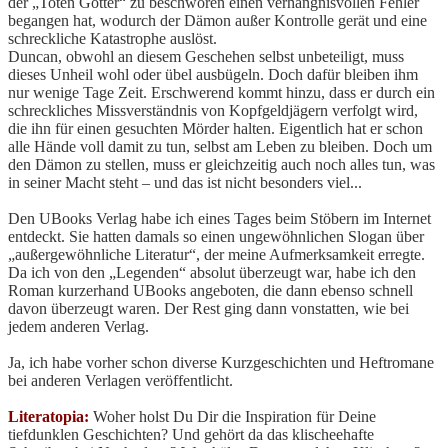
der „Toten Götter“ zu beschwören einen verhängnisvollen Fehler
begangen hat, wodurch der Dämon außer Kontrolle gerät und eine
schreckliche Katastrophe auslöst.
Duncan, obwohl an diesem Geschehen selbst unbeteiligt, muss
dieses Unheil wohl oder übel ausbügeln. Doch dafür bleiben ihm
nur wenige Tage Zeit. Erschwerend kommt hinzu, dass er durch ein
schreckliches Missverständnis von Kopfgeldjägern verfolgt wird,
die ihn für einen gesuchten Mörder halten. Eigentlich hat er schon
alle Hände voll damit zu tun, selbst am Leben zu bleiben. Doch um
den Dämon zu stellen, muss er gleichzeitig auch noch alles tun, was
in seiner Macht steht – und das ist nicht besonders viel...
Den UBooks Verlag habe ich eines Tages beim Stöbern im Internet
entdeckt. Sie hatten damals so einen ungewöhnlichen Slogan über
„außergewöhnliche Literatur“, der meine Aufmerksamkeit erregte.
Da ich von den „Legenden“ absolut überzeugt war, habe ich den
Roman kurzerhand UBooks angeboten, die dann ebenso schnell
davon überzeugt waren. Der Rest ging dann vonstatten, wie bei
jedem anderen Verlag.
Ja, ich habe vorher schon diverse Kurzgeschichten und Heftromane
bei anderen Verlagen veröffentlicht.
Literatopia:
Woher holst Du Dir die Inspiration für Deine
tiefdunklen Geschichten? Und gehört da das klischeehafte