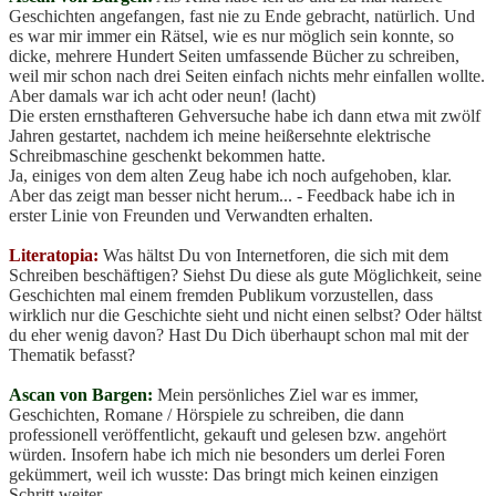
Geschichten angefangen, fast nie zu Ende gebracht, natürlich. Und
es war mir immer ein Rätsel, wie es nur möglich sein konnte, so
dicke, mehrere Hundert Seiten umfassende Bücher zu schreiben,
weil mir schon nach drei Seiten einfach nichts mehr einfallen wollte.
Aber damals war ich acht oder neun! (lacht)
Die ersten ernsthafteren Gehversuche habe ich dann etwa mit zwölf
Jahren gestartet, nachdem ich meine heißersehnte elektrische
Schreibmaschine geschenkt bekommen hatte.
Ja, einiges von dem alten Zeug habe ich noch aufgehoben, klar.
Aber das zeigt man besser nicht herum... - Feedback habe ich in
erster Linie von Freunden und Verwandten erhalten.
Literatopia:
Was hältst Du von Internetforen, die sich mit dem
Schreiben beschäftigen? Siehst Du diese als gute Möglichkeit, seine
Geschichten mal einem fremden Publikum vorzustellen, dass
wirklich nur die Geschichte sieht und nicht einen selbst? Oder hältst
du eher wenig davon? Hast Du Dich überhaupt schon mal mit der
Thematik befasst?
Ascan von Bargen:
Mein persönliches Ziel war es immer,
Geschichten, Romane / Hörspiele zu schreiben, die dann
professionell veröffentlicht, gekauft und gelesen bzw. angehört
würden. Insofern habe ich mich nie besonders um derlei Foren
gekümmert, weil ich wusste: Das bringt mich keinen einzigen
Schritt weiter.