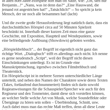
In alten 80er-Jahre-Hörspiele hört man oft Sätze, wie: „Oh, sieh nur
Benjamin...!“ „Nanu, was ist denn das?“ „Eine Hauswand, die
jemand rot angestrichen hat!“ „Tatsächlich!“ -- So spricht ja kein
Mensch, der sie noch alle beisammen hat! (lacht)
Und die zweite große Herausforderung liegt natürlich darin, dass ein
durchschnittliches Hörspiel circa auf 50 Minuten Spielzeit
beschränkt ist. Innerhalb dieser kurzen Zeit muss eine ganze
Geschichte, mit Exposition, Hauptteil und Wendepunkten, sowie
eine befriedigende Auflösung (Showdown) geboten werden.
„Hörspieldrehbuch“... der Begriff ist eigentlich nicht ganz das
richtige Wort. „Dialogbuch“ trifft es allerdings auch nicht. Ich nenne
es gerne neudeutsch „Script“, weil der Begriff nicht diesen
Einschränkungen unterliegt. Es ist im Grunde eine
Manuskriptmischung, irgendwo zwischen Filmdrehbuch und
Theaterstück.
Ein Hörspielscript ist in mehrere Szenen unterschiedlicher Länge
unterteilt, und neben den Namen der Charaktere sowie deren Texten
(Takes, fortlaufend durchnummeriert) finden sich darin sowohl
Regieanweisungen für die Schauspieler/Sprecher wie auch für den
Regisseur und den Tonmeister, damit diese sich vorstellen können,
an welcher Stelle welche Art von Musik, welche Soundeffekte oder
Übergänge zu hören sein sollen – Überblendung, Schnitt, usw.
Auch dabei muss man das rechte Maß treffen, denn all diese Leute