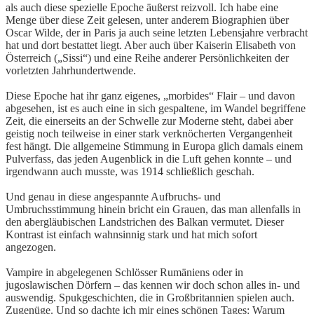
als auch diese spezielle Epoche äußerst reizvoll. Ich habe eine
Menge über diese Zeit gelesen, unter anderem Biographien über
Oscar Wilde, der in Paris ja auch seine letzten Lebensjahre verbracht
hat und dort bestattet liegt. Aber auch über Kaiserin Elisabeth von
Österreich („Sissi“) und eine Reihe anderer Persönlichkeiten der
vorletzten Jahrhundertwende.
Diese Epoche hat ihr ganz eigenes, „morbides“ Flair – und davon
abgesehen, ist es auch eine in sich gespaltene, im Wandel begriffene
Zeit, die einerseits an der Schwelle zur Moderne steht, dabei aber
geistig noch teilweise in einer stark verknöcherten Vergangenheit
fest hängt. Die allgemeine Stimmung in Europa glich damals einem
Pulverfass, das jeden Augenblick in die Luft gehen konnte – und
irgendwann auch musste, was 1914 schließlich geschah.
Und genau in diese angespannte Aufbruchs- und
Umbruchsstimmung hinein bricht ein Grauen, das man allenfalls in
den abergläubischen Landstrichen des Balkan vermutet. Dieser
Kontrast ist einfach wahnsinnig stark und hat mich sofort
angezogen.
Vampire in abgelegenen Schlösser Rumäniens oder in
jugoslawischen Dörfern – das kennen wir doch schon alles in- und
auswendig. Spukgeschichten, die in Großbritannien spielen auch.
Zugenüge. Und so dachte ich mir eines schönen Tages: Warum