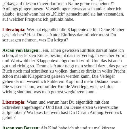
„Okay, auf diesem Cover darf mein Name gerne erscheinen!“
Anfangs gingen unsere Vorstellungen etwas auseinander, aber ich
glaube, irgendwann hat es „Klick“ gemacht und sie hat verstanden,
auf welcher Frequenz ich gefunkt habe.
Literatopia:
Wer hat eigentlich die Klappentexte für Deine Bücher
geschrieben? Hast Du als Autor Einfluss darauf oder musst Du
sozusagen nehmen, was Du kriegst?
Ascan von Bargen:
Jein. Einen gewissen Einfluss darauf habe ich
schon, aber letzten Endes bestimmt das der Verlag, in welcher Form
und Wortwahl der Klappentext abgedruckt wird. Und das ist auch
gut und richtig so. Denn als Autor neigt man schnell dazu, das ganze
Buch noch mal schreiben zu wollen, damit es direkt in voller Pracht
schon mal als Klappentext gelesen werden kann. Die Verleger
gehen da mit wesentlich kühlerem Kopf und mehr Distanz heran.
Die wissen schon, worauf der Kunde Wert legt, welche Infos
wichtig sind und was man getrost wegkürzen kann.
Literatopia:
Wann und warum hast Du eigentlich mit dem
Schreiben angefangen? Und hast Du Deine ersten Gehversuche
aufgehoben? Wo bzw. bei wem hast Du Dir am Anfang Feedback
geholt?
Ascan von Bargen:
Als Kind habe ich ab und zu mal kürzere