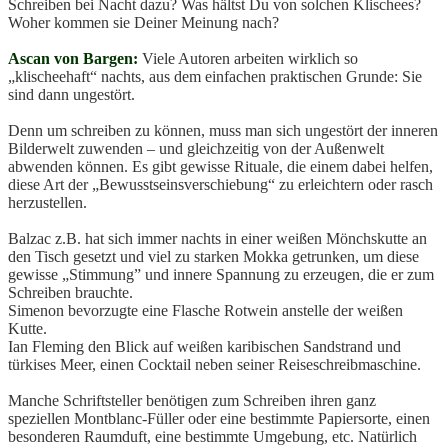
Schreiben bei Nacht dazu? Was hältst Du von solchen Klischees?
Woher kommen sie Deiner Meinung nach?
Ascan von Bargen:
Viele Autoren arbeiten wirklich so
„klischeehaft“ nachts, aus dem einfachen praktischen Grunde: Sie
sind dann ungestört.
Denn um schreiben zu können, muss man sich ungestört der inneren
Bilderwelt zuwenden – und gleichzeitig von der Außenwelt
abwenden können. Es gibt gewisse Rituale, die einem dabei helfen,
diese Art der „Bewusstseinsverschiebung“ zu erleichtern oder rasch
herzustellen.
Balzac z.B. hat sich immer nachts in einer weißen Mönchskutte an
den Tisch gesetzt und viel zu starken Mokka getrunken, um diese
gewisse „Stimmung” und innere Spannung zu erzeugen, die er zum
Schreiben brauchte.
Simenon bevorzugte eine Flasche Rotwein anstelle der weißen
Kutte.
Ian Fleming den Blick auf weißen karibischen Sandstrand und
türkises Meer, einen Cocktail neben seiner Reiseschreibmaschine.
Manche Schriftsteller benötigen zum Schreiben ihren ganz
speziellen Montblanc-Füller oder eine bestimmte Papiersorte, einen
besonderen Raumduft, eine bestimmte Umgebung, etc. Natürlich