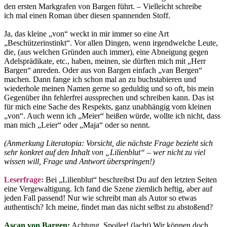
den ersten Markgrafen von Bargen führt. – Vielleicht schreibe
ich mal einen Roman über diesen spannenden Stoff.
Ja, das kleine „von“ weckt in mir immer so eine Art
„Beschützerinstinkt“. Vor allen Dingen, wenn irgendwelche Leute,
die, (aus welchen Gründen auch immer), eine Abneigung gegen
Adelsprädikate, etc., haben, meinen, sie dürften mich mit „Herr
Bargen“ anreden. Oder aus von Bargen einfach „van Bergen“
machen. Dann fange ich schon mal an zu buchstabieren und
wiederhole meinen Namen gerne so geduldig und so oft, bis mein
Gegenüber ihn fehlerfrei aussprechen und schreiben kann. Das ist
für mich eine Sache des Respekts, ganz unabhängig vom kleinen
„von“. Auch wenn ich „Meier“ heißen würde, wollte ich nicht, dass
man mich „Leier“ oder „Maja“ oder so nennt.
(Anmerkung Literatopia: Vorsicht, die nächste Frage bezieht sich
sehr konkret auf den Inhalt von „Lilienblut“ – wer nicht zu viel
wissen will, Frage und Antwort überspringen!)
Leserfrage:
Bei „Lilienblut“ beschreibst Du auf den letzten Seiten
eine Vergewaltigung. Ich fand die Szene ziemlich heftig, aber auf
jeden Fall passend! Nur wie schreibt man als Autor so etwas
authentisch? Ich meine, findet man das nicht selbst zu abstoßend?
Ascan von Bargen:
Achtung, Spoiler! (lacht) Wir können doch