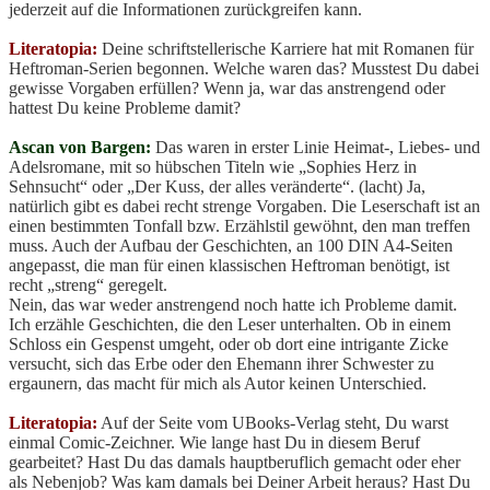
jederzeit auf die Informationen zurückgreifen kann.
Literatopia:
Deine schriftstellerische Karriere hat mit Romanen für
Heftroman-Serien begonnen. Welche waren das? Musstest Du dabei
gewisse Vorgaben erfüllen? Wenn ja, war das anstrengend oder
hattest Du keine Probleme damit?
Ascan von Bargen:
Das waren in erster Linie Heimat-, Liebes- und
Adelsromane, mit so hübschen Titeln wie „Sophies Herz in
Sehnsucht“ oder „Der Kuss, der alles veränderte“. (lacht) Ja,
natürlich gibt es dabei recht strenge Vorgaben. Die Leserschaft ist an
einen bestimmten Tonfall bzw. Erzählstil gewöhnt, den man treffen
muss. Auch der Aufbau der Geschichten, an 100 DIN A4-Seiten
angepasst, die man für einen klassischen Heftroman benötigt, ist
recht „streng“ geregelt.
Nein, das war weder anstrengend noch hatte ich Probleme damit.
Ich erzähle Geschichten, die den Leser unterhalten. Ob in einem
Schloss ein Gespenst umgeht, oder ob dort eine intrigante Zicke
versucht, sich das Erbe oder den Ehemann ihrer Schwester zu
ergaunern, das macht für mich als Autor keinen Unterschied.
Literatopia:
Auf der Seite vom UBooks-Verlag steht, Du warst
einmal Comic-Zeichner. Wie lange hast Du in diesem Beruf
gearbeitet? Hast Du das damals hauptberuflich gemacht oder eher
als Nebenjob? Was kam damals bei Deiner Arbeit heraus? Hast Du