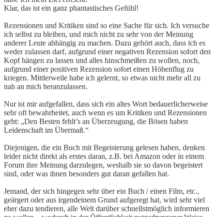
Klar, das ist ein ganz phantastisches Gefühl!
Rezensionen und Kritiken sind so eine Sache für sich. Ich versuche
ich selbst zu bleiben, und mich nicht zu sehr von der Meinung
anderer Leute abhängig zu machen. Dazu gehört auch, dass ich es
weder zulassen darf, aufgrund einer negativen Rezension sofort den
Kopf hängen zu lassen und alles hinschmeißen zu wollen, noch,
aufgrund einer positiven Rezension sofort einen Höhenflug zu
kriegen. Mittlerweile habe ich gelernt, so etwas nicht mehr all zu
nah an mich heranzulassen.
Nur ist mir aufgefallen, dass sich ein altes Wort bedauerlicherweise
sehr oft bewahrheitet, auch wenn es um Kritiken und Rezensionen
geht: „Den Besten fehlt’s an Überzeugung, die Bösen haben
Leidenschaft im Übermaß.“
Diejenigen, die ein Buch mit Begeisterung gelesen haben, denken
leider nicht direkt als erstes daran, z.B. bei Amazon oder in einem
Forum ihre Meinung darzulegen, weshalb sie so davon begeistert
sind, oder was ihnen besonders gut daran gefallen hat.
Jemand, der sich hingegen sehr über ein Buch / einen Film, etc.,
geärgert oder aus irgendeinem Grund aufgeregt hat, wird sehr viel
eher dazu tendieren, alle Welt darüber schnellstmöglich informieren