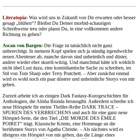
Literatopia:
Was wird uns in Zukunft von Dir erwarten oder besser
gesagt „blühen“? Bleibst Du Deiner morbid-schaurigen
Schreibweise treu oder planst Du, in eine vollkommen andere
Richtung zu gehen?
Ascan von Bargen:
Die Frage ist tatsächlich nicht ganz
unberechtigt. In meinem Kopf spielen sich ja ständig irgendwelche
neuen Abenteuer ab, manche davon sind unheimlich und düster,
andere wieder eher skurril-witzig. Und manchmal hätte ich wirklich
nicht übel Lust dazu, eine komödiantische Sache zu schreiben, im
Stil von Tom Sharp oder Terry Pratchett. – Aber zunächst einmal
wird es wohl noch ein paar düstere und unheimliche Storys von mir
geben.
Zurzeit arbeite ich an einigen Dark Fantasy-Kurzgeschichten für
Anthologien, die Alisha Bionda herausgibt. Außerdem schreibe ich
neue Hörspiele für meine Thriller-Reihe DARK TRACE –
SPUREN DES VERBRECHENS und auch für eine ganz neue
Hörspiel-Serie, die den Titel „DIE MORDE DES ÉMILE
POIRET“ trägt. Klassische Krimis, eine Hommage an die
berühmten Storys von Agatha Christie. – Als nächstes wird es
übrigens ein Hörspiel von mir geben, das die Länge eines