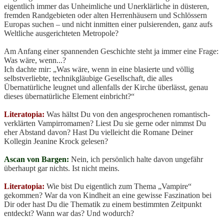
eigentlich immer das Unheimliche und Unerklärliche in düsteren,
fremden Randgebieten oder alten Herrenhäusern und Schlössern
Europas suchen – und nicht inmitten einer pulsierenden, ganz aufs
Weltliche ausgerichteten Metropole?
Am Anfang einer spannenden Geschichte steht ja immer eine Frage:
Was wäre, wenn...?
Ich dachte mir: „Was wäre, wenn in eine blasierte und völlig
selbstverliebte, technikgläubige Gesellschaft, die alles
Übernatürliche leugnet und allenfalls der Kirche überlässt, genau
dieses übernatürliche Element einbricht?“
Literatopia:
Was hältst Du von den angesprochenen romantisch-
verklärten Vampirromamen? Liest Du sie gerne oder nimmst Du
eher Abstand davon? Hast Du vielleicht die Romane Deiner
Kollegin Jeanine Krock gelesen?
Ascan von Bargen:
Nein, ich persönlich halte davon ungefähr
überhaupt gar nichts. Ist nicht meins.
Literatopia:
Wie bist Du eigentlich zum Thema „Vampire“
gekommen? War da von Kindheit an eine gewisse Faszination bei
Dir oder hast Du die Thematik zu einem bestimmten Zeitpunkt
entdeckt? Wann war das? Und wodurch?