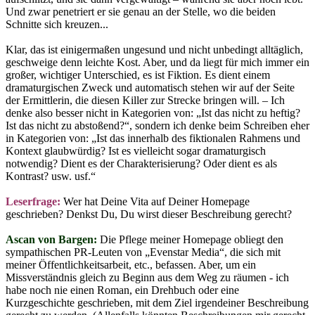
Und zwar penetriert er sie genau an der Stelle, wo die beiden
Schnitte sich kreuzen...
Klar, das ist einigermaßen ungesund und nicht unbedingt alltäglich,
geschweige denn leichte Kost. Aber, und da liegt für mich immer ein
großer, wichtiger Unterschied, es ist Fiktion. Es dient einem
dramaturgischen Zweck und automatisch stehen wir auf der Seite
der Ermittlerin, die diesen Killer zur Strecke bringen will. – Ich
denke also besser nicht in Kategorien von: „Ist das nicht zu heftig?
Ist das nicht zu abstoßend?“, sondern ich denke beim Schreiben eher
in Kategorien von: „Ist das innerhalb des fiktionalen Rahmens und
Kontext glaubwürdig? Ist es vielleicht sogar dramaturgisch
notwendig? Dient es der Charakterisierung? Oder dient es als
Kontrast? usw. usf.“
Leserfrage:
Wer hat Deine Vita auf Deiner Homepage
geschrieben? Denkst Du, Du wirst dieser Beschreibung gerecht?
Ascan von Bargen:
Die Pflege meiner Homepage obliegt den
sympathischen PR-Leuten von „Evenstar Media“, die sich mit
meiner Öffentlichkeitsarbeit, etc., befassen. Aber, um ein
Missverständnis gleich zu Beginn aus dem Weg zu räumen - ich
habe noch nie einen Roman, ein Drehbuch oder eine
Kurzgeschichte geschrieben, mit dem Ziel irgendeiner Beschreibung