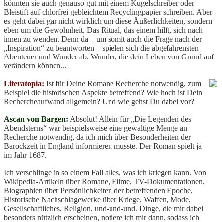
könnten sie auch genauso gut mit einem Kugelschreiber oder
Bleistift auf chlorfrei gebleichtem Recyclingpapier schreiben. Aber
es geht dabei gar nicht wirklich um diese Äußerlichkeiten, sondern
eben um die Gewohnheit. Das Ritual, das einem hilft, sich nach
innen zu wenden. Denn da – um somit auch die Frage nach der
„Inspiration“ zu beantworten – spielen sich die abgefahrensten
Abenteuer und Wunder ab. Wunder, die dein Leben von Grund auf
verändern können...
Literatopia:
Ist für Deine Romane Recherche notwendig, zum
Beispiel die historischen Aspekte betreffend? Wie hoch ist Dein
Rechercheaufwand allgemein? Und wie gehst Du dabei vor?
Ascan von Bargen:
Absolut! Allein für „Die Legenden des
Abendsterns“ war beispielsweise eine gewaltige Menge an
Recherche notwendig, da ich mich über Besonderheiten der
Barockzeit in England informieren musste. Der Roman spielt ja
im Jahr 1687.
Ich verschlinge in so einem Fall alles, was ich kriegen kann. Von
Wikipedia-Artikeln über Romane, Filme, TV-Dokumentationen,
Biographien über Persönlichkeiten der betreffenden Epoche,
Historische Nachschlagewerke über Kriege, Waffen, Mode,
Gesellschaftliches, Religion, und-und-und. Dinge, die mir dabei
besonders nützlich erscheinen, notiere ich mir dann, sodass ich