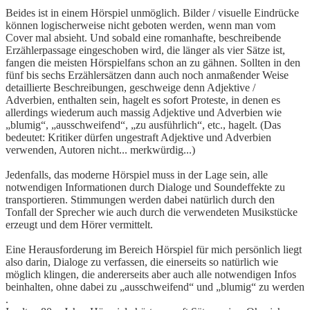
Beides ist in einem Hörspiel unmöglich. Bilder / visuelle Eindrücke
können logischerweise nicht geboten werden, wenn man vom
Cover mal absieht. Und sobald eine romanhafte, beschreibende
Erzählerpassage eingeschoben wird, die länger als vier Sätze ist,
fangen die meisten Hörspielfans schon an zu gähnen. Sollten in den
fünf bis sechs Erzählersätzen dann auch noch anmaßender Weise
detaillierte Beschreibungen, geschweige denn Adjektive /
Adverbien, enthalten sein, hagelt es sofort Proteste, in denen es
allerdings wiederum auch massig Adjektive und Adverbien wie
„blumig“, „ausschweifend“, „zu ausführlich“, etc., hagelt. (Das
bedeutet: Kritiker dürfen ungestraft Adjektive und Adverbien
verwenden, Autoren nicht... merkwürdig...)
Jedenfalls, das moderne Hörspiel muss in der Lage sein, alle
notwendigen Informationen durch Dialoge und Soundeffekte zu
transportieren. Stimmungen werden dabei natürlich durch den
Tonfall der Sprecher wie auch durch die verwendeten Musikstücke
erzeugt und dem Hörer vermittelt.
Eine Herausforderung im Bereich Hörspiel für mich persönlich liegt
also darin, Dialoge zu verfassen, die einerseits so natürlich wie
möglich klingen, die andererseits aber auch alle notwendigen Infos
beinhalten, ohne dabei zu „ausschweifend“ und „blumig“ zu werden
.