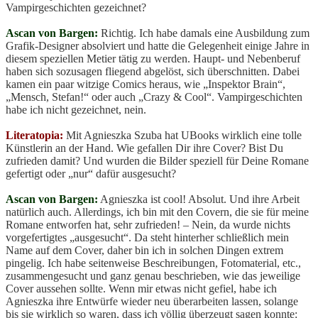
Vampirgeschichten gezeichnet?
Ascan von Bargen:
Richtig. Ich habe damals eine Ausbildung zum
Grafik-Designer absolviert und hatte die Gelegenheit einige Jahre in
diesem speziellen Metier tätig zu werden. Haupt- und Nebenberuf
haben sich sozusagen fliegend abgelöst, sich überschnitten. Dabei
kamen ein paar witzige Comics heraus, wie „Inspektor Brain“,
„Mensch, Stefan!“ oder auch „Crazy & Cool“. Vampirgeschichten
habe ich nicht gezeichnet, nein.
Literatopia:
Mit Agnieszka Szuba hat UBooks wirklich eine tolle
Künstlerin an der Hand. Wie gefallen Dir ihre Cover? Bist Du
zufrieden damit? Und wurden die Bilder speziell für Deine Romane
gefertigt oder „nur“ dafür ausgesucht?
Ascan von Bargen:
Agnieszka ist cool! Absolut. Und ihre Arbeit
natürlich auch. Allerdings, ich bin mit den Covern, die sie für meine
Romane entworfen hat, sehr zufrieden! – Nein, da wurde nichts
vorgefertigtes „ausgesucht“. Da steht hinterher schließlich mein
Name auf dem Cover, daher bin ich in solchen Dingen extrem
pingelig. Ich habe seitenweise Beschreibungen, Fotomaterial, etc.,
zusammengesucht und ganz genau beschrieben, wie das jeweilige
Cover aussehen sollte. Wenn mir etwas nicht gefiel, habe ich
Agnieszka ihre Entwürfe wieder neu überarbeiten lassen, solange
bis sie wirklich so waren, dass ich völlig überzeugt sagen konnte: