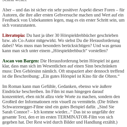
Aber – und das ist sicher ein sehr positiver Aspekt dieser Foren – für
Autoren, die ihre aller ersten Gehversuche machen und Wert auf ein
Feedback von Unbekannten legen, mag es ein erster Schritt sein, um
sich voranzutasten.
Literatopia:
Du hast ja über 30 Hörspieldrehbücher geschrieben
bzw. als Co-Autor mitgewirkt. Wo siehst Du die Herausforderung
dabei? Was muss man besonders berücksichtigen? Und was genau
kann man sich unter einem „Hörspieldrehbuch“ vorstellen?
Ascan von Bargen:
Die Herausforderung beim Hörspiel ist ganz
klar, dass man sich im Wesentlichen auf einen Sinn beschränken
muss: Den Gehörsinn nämlich. Oft strapaziert aber dennoch treffend
ist die Beschreibung: „Ein gutes Hörspiel ist Kino für die Ohren.“
Im Roman kann man Gefühle, Gedanken, ebenso wie äußere
Eindrücke beschreiben. Im Film ist man hingegen darauf
konzentriert, eben nicht allzu viele Worte zu machen, sondern den
Großteil der Informationen rein visuell zu vermitteln. (Die frühen
Schwarzenegger-Filme sind ein gutes Beispiel dafür. „Sind Sie
Sarah Connor? – Ich komme wieder...“ Das ist so ungefähr der
gesamte Text, den er im ersten TERMINATOR-Film von sich
gegeben hat. Der Rest wird durch Bilder und Handlung erzählt.)