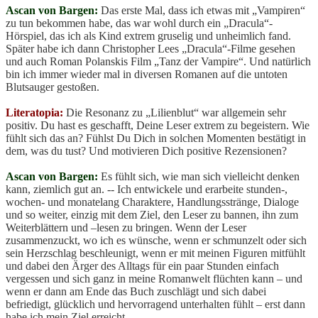
Ascan von Bargen:
Das erste Mal, dass ich etwas mit „Vampiren“
zu tun bekommen habe, das war wohl durch ein „Dracula“-
Hörspiel, das ich als Kind extrem gruselig und unheimlich fand.
Später habe ich dann Christopher Lees „Dracula“-Filme gesehen
und auch Roman Polanskis Film „Tanz der Vampire“. Und natürlich
bin ich immer wieder mal in diversen Romanen auf die untoten
Blutsauger gestoßen.
Literatopia:
Die Resonanz zu „Lilienblut“ war allgemein sehr
positiv. Du hast es geschafft, Deine Leser extrem zu begeistern. Wie
fühlt sich das an? Fühlst Du Dich in solchen Momenten bestätigt in
dem, was du tust? Und motivieren Dich positive Rezensionen?
Ascan von Bargen:
Es fühlt sich, wie man sich vielleicht denken
kann, ziemlich gut an. -- Ich entwickele und erarbeite stunden-,
wochen- und monatelang Charaktere, Handlungsstränge, Dialoge
und so weiter, einzig mit dem Ziel, den Leser zu bannen, ihn zum
Weiterblättern und –lesen zu bringen. Wenn der Leser
zusammenzuckt, wo ich es wünsche, wenn er schmunzelt oder sich
sein Herzschlag beschleunigt, wenn er mit meinen Figuren mitfühlt
und dabei den Ärger des Alltags für ein paar Stunden einfach
vergessen und sich ganz in meine Romanwelt flüchten kann – und
wenn er dann am Ende das Buch zuschlägt und sich dabei
befriedigt, glücklich und hervorragend unterhalten fühlt – erst dann
habe ich mein Ziel erreicht.