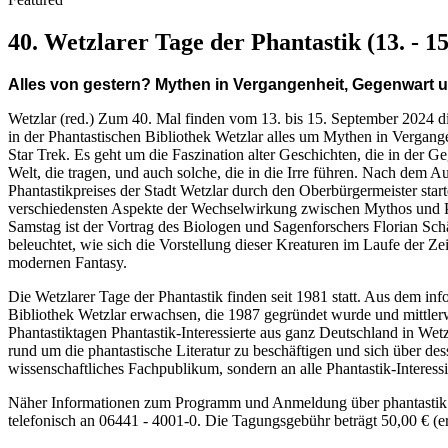
40. Wetzlarer Tage der Phantastik (13. - 1
Alles von gestern? Mythen in Vergangenheit, Gegenwart 
Wetzlar (red.) Zum 40. Mal finden vom 13. bis 15. September 2024 di
in der Phantastischen Bibliothek Wetzlar alles um Mythen in Vergang
Star Trek. Es geht um die Faszination alter Geschichten, die in de
Welt, die tragen, und auch solche, die in die Irre führen. Nach dem A
Phantastikpreises der Stadt Wetzlar durch den Oberbürgermeister sta
verschiedensten Aspekte der Wechselwirkung zwischen Mythos und P
Samstag ist der Vortrag des Biologen und Sagenforschers Florian Sch
beleuchtet, wie sich die Vorstellung dieser Kreaturen im Laufe der Z
modernen Fantasy.
Die Wetzlarer Tage der Phantastik finden seit 1981 statt. Aus dem in
Bibliothek Wetzlar erwachsen, die 1987 gegründet wurde und mittler
Phantastiktagen Phantastik-Interessierte aus ganz Deutschland in We
rund um die phantastische Literatur zu beschäftigen und sich über des
wissenschaftliches Fachpublikum, sondern an alle Phantastik-Interessi
Näher Informationen zum Programm und Anmeldung über phantastik.
telefonisch an 06441 - 4001-0. Die Tagungsgebühr beträgt 50,00 € (e