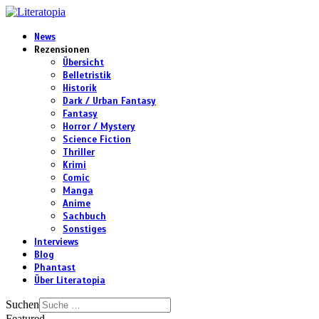
News
Rezensionen
Übersicht
Belletristik
Historik
Dark / Urban Fantasy
Fantasy
Horror / Mystery
Science Fiction
Thriller
Krimi
Comic
Manga
Anime
Sachbuch
Sonstiges
Interviews
Blog
Phantast
Über Literatopia
Suchen
Featured