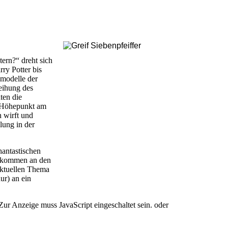
ern?“ dreht sich
ry Potter bis
smodelle der
leihung des
ten die
n Höhepunkt am
n wirft und
lung in der
hantastischen
hr kommen an den
aktuellen Thema
ur) an ein
Zur Anzeige muss JavaScript eingeschaltet sein.
oder