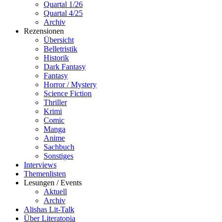
Quartal 1/26
Quartal 4/25
Archiv
Rezensionen
Übersicht
Belletristik
Historik
Dark Fantasy
Fantasy
Horror / Mystery
Science Fiction
Thriller
Krimi
Comic
Manga
Anime
Sachbuch
Sonstiges
Interviews
Themenlisten
Lesungen / Events
Aktuell
Archiv
Alishas Lit-Talk
Über Literatopia