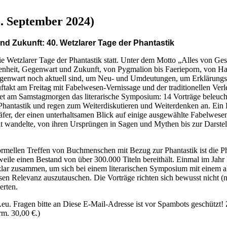
5. September 2024)
und Zukunft:
40. Wetzlarer Tage der Phantastik
e Wetzlarer Tage der Phantastik statt. Unter dem Motto „Alles von Gest
enheit, Gegenwart und Zukunft, von Pygmalion bis Faerieporn, von Har
r Gegenwart noch aktuell sind, um Neu- und Umdeutungen, um Erklärung
uftakt am Freitag mit Fabelwesen-Vernissage und der traditionellen Ver
rtet am Samstagmorgen das literarische Symposium: 14 Vorträge beleuch
hantastik und regen zum Weiterdiskutieren und Weiterdenken an. Ei
äfer, der einen unterhaltsamen Blick auf einige ausgewählte Fabelwese
eit wandelte, von ihren Ursprüngen in Sagen und Mythen bis zur Darstel
formellen Treffen von Buchmenschen mit Bezug zur Phantastik ist die P
weile einen Bestand von über 300.000 Titeln bereithält. Einmal im Ja
tzlar zusammen, um sich bei einem literarischen Symposium mit einem 
sen Relevanz auszutauschen. Die Vorträge richten sich bewusst nicht (n
erten.
eu. Fragen bitte an
Diese E-Mail-Adresse ist vor Spambots geschützt! 
rm. 30,00 €.)