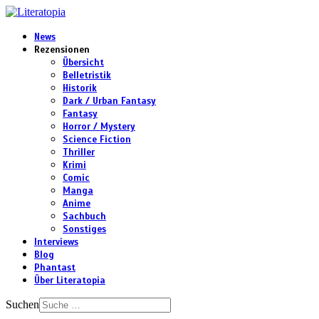
News
Rezensionen
Übersicht
Belletristik
Historik
Dark / Urban Fantasy
Fantasy
Horror / Mystery
Science Fiction
Thriller
Krimi
Comic
Manga
Anime
Sachbuch
Sonstiges
Interviews
Blog
Phantast
Über Literatopia
Suchen