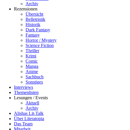
Archiv
Rezensionen
Übersicht
Belletristik
Historik
Dark Fantasy
Fantasy
Horror / Mystery
Science Fiction
Thriller
Krimi
Comic
Manga
Anime
Sachbuch
Sonstiges
Interviews
Themenlisten
Lesungen / Events
Aktuell
Archiv
Alishas Lit-Talk
Über Literatopia
Das Team
Mitarbeit