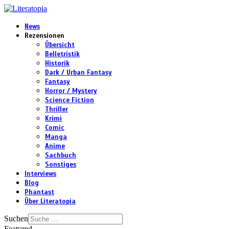
News
Rezensionen
Übersicht
Belletristik
Historik
Dark / Urban Fantasy
Fantasy
Horror / Mystery
Science Fiction
Thriller
Krimi
Comic
Manga
Anime
Sachbuch
Sonstiges
Interviews
Blog
Phantast
Über Literatopia
Suchen
Featured