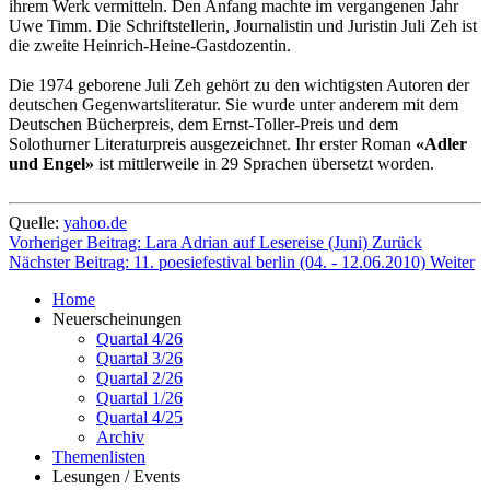
ihrem Werk vermitteln. Den Anfang machte im vergangenen Jahr
Uwe Timm. Die Schriftstellerin, Journalistin und Juristin Juli Zeh ist
die zweite Heinrich-Heine-Gastdozentin.
Die 1974 geborene Juli Zeh gehört zu den wichtigsten Autoren der
deutschen Gegenwartsliteratur. Sie wurde unter anderem mit dem
Deutschen Bücherpreis, dem Ernst-Toller-Preis und dem
Solothurner Literaturpreis ausgezeichnet. Ihr erster Roman
«Adler
und Engel»
ist mittlerweile in 29 Sprachen übersetzt worden.
Quelle:
yahoo.de
Vorheriger Beitrag: Lara Adrian auf Lesereise (Juni)
Zurück
Nächster Beitrag: 11. poesiefestival berlin (04. - 12.06.2010)
Weiter
Home
Neuerscheinungen
Quartal 4/26
Quartal 3/26
Quartal 2/26
Quartal 1/26
Quartal 4/25
Archiv
Themenlisten
Lesungen / Events