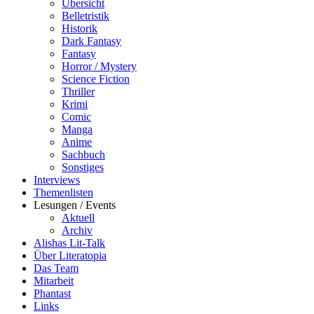
Übersicht
Belletristik
Historik
Dark Fantasy
Fantasy
Horror / Mystery
Science Fiction
Thriller
Krimi
Comic
Manga
Anime
Sachbuch
Sonstiges
Interviews
Themenlisten
Lesungen / Events
Aktuell
Archiv
Alishas Lit-Talk
Über Literatopia
Das Team
Mitarbeit
Phantast
Links