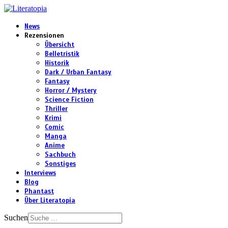
News
Rezensionen
Übersicht
Belletristik
Historik
Dark / Urban Fantasy
Fantasy
Horror / Mystery
Science Fiction
Thriller
Krimi
Comic
Manga
Anime
Sachbuch
Sonstiges
Interviews
Blog
Phantast
Über Literatopia
Suchen