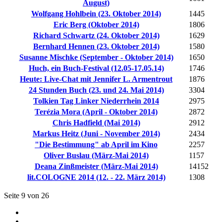
August)
Wolfgang Hohlbein (23. Oktober 2014)
1445
Eric Berg (Oktober 2014)
1806
Richard Schwartz (24. Oktober 2014)
1629
Bernhard Hennen (23. Oktober 2014)
1580
Susanne Mischke (September - Oktober 2014)
1650
Huch, ein Buch-Festival (12.05-17.05.14)
1746
Heute: Live-Chat mit Jennifer L. Armentrout
1876
24 Stunden Buch (23. und 24. Mai 2014)
3304
Tolkien Tag Linker Niederrhein 2014
2975
Terézia Mora (April - Oktober 2014)
2872
Chris Hadfield (Mai 2014)
2912
Markus Heitz (Juni - November 2014)
2434
"Die Bestimmung" ab April im Kino
2257
Oliver Buslau (März-Mai 2014)
1157
Deana Zinßmeister (März-Mai 2014)
14152
lit.COLOGNE 2014 (12. - 22. März 2014)
1308
Seite 9 von 26