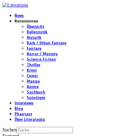
News
Rezensionen
Übersicht
Belletristik
Historik
Dark / Urban Fantasy
Fantasy
Horror / Mystery
Science Fiction
Thriller
Krimi
Comic
Manga
Anime
Sachbuch
Sonstiges
Interviews
Blog
Phantast
Über Literatopia
Suchen
Featured