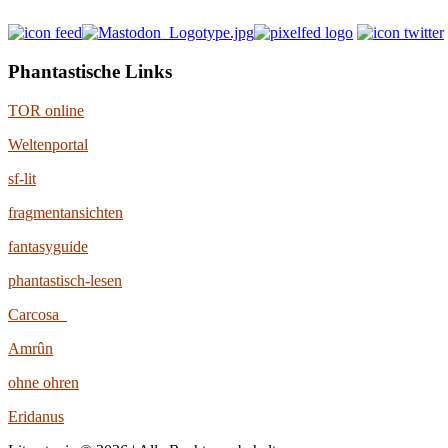
Phantastische Links
TOR online
Weltenportal
sf-lit
fragmentansichten
fantasyguide
phantastisch-lesen
Carcosa
Amrûn
ohne ohren
Eridanus