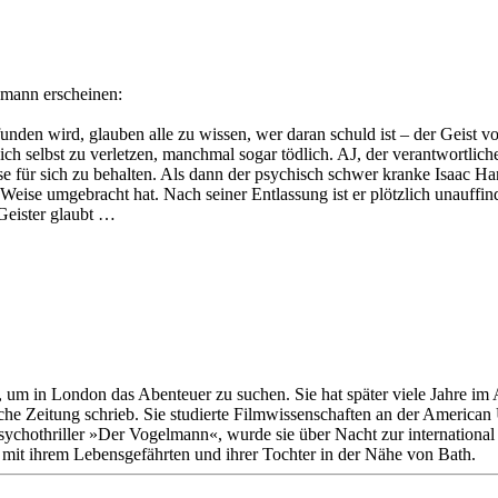
mann erscheinen:
funden wird, glauben alle zu wissen, wer daran schuld ist – der Geist 
ich selbst zu verletzen, manchmal sogar tödlich. AJ, der verantwortliche
se für sich zu behalten. Als dann der psychisch schwer kranke Isaac Ha
le Weise umgebracht hat. Nach seiner Entlassung ist er plötzlich unauffi
 Geister glaubt …
 um in London das Abenteuer zu suchen. Sie hat später viele Jahre im 
ische Zeitung schrieb. Sie studierte Filmwissenschaften an der America
chothriller »Der Vogelmann«, wurde sie über Nacht zur international ge
te mit ihrem Lebensgefährten und ihrer Tochter in der Nähe von Bath.