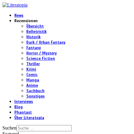
News
Rezensionen
Übersicht
Belletristik
Historik
Dark / Urban Fantasy
Fantasy
Horror / Mystery
Science Fiction
Thriller
Krimi
Comic
Manga
Anime
Sachbuch
Sonstiges
Interviews
Blog
Phantast
Über Literatopia
Suchen
Featured