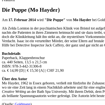
Die Puppe (Mo Hayder)
Am
17. Februar 2014
wird
"Die Puppe"
von
Mo Hayder
bei Gold
Als Zelda Lornton in der psychiatrischen Klinik von Bristol tot aufge
nachts die Patienten in ihren Zimmern heimsucht und sie dazu treibt, s
doch die Klinikleitung hält ihn strikt an, die mysteriösen Vorkommnis
Verdacht. Isaac ist ein verurteilter Mörder, der seine Eltern auf bruta
Hilfe bei Detective Inspector Jack Caffery, der ganz und gar nicht an
Buchdetails
Paperback, Klappenbroschur
ca. 440 Seiten, 13,5 x 21,5 cm
ISBN: 978-3-442-31306-8
ca. € 14,99 [D] | € 15,50 [A] | CHF 21,90
Über den Autor
Mo Hayder, 1962 in Essex geboren, verließ mit fünfzehn ihr Zuhause,
wo sie eine Zeit lang in einem Nachtklub arbeitete und für eine engl
Creative Writing
an der Bath Spa University. Mit ihrem Debüt, dem Psy
als brillante Spannungsautorin weiter gefestigt. Die Autorin lebt heu
(Quelle:
Goldmann
)