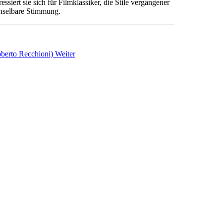
siert sie sich für Filmklassiker, die Stile vergangener
chselbare Stimmung.
oberto Recchioni)
Weiter