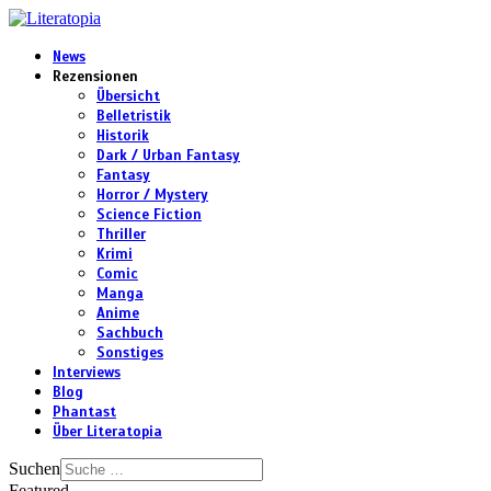
News
Rezensionen
Übersicht
Belletristik
Historik
Dark / Urban Fantasy
Fantasy
Horror / Mystery
Science Fiction
Thriller
Krimi
Comic
Manga
Anime
Sachbuch
Sonstiges
Interviews
Blog
Phantast
Über Literatopia
Suchen
Featured