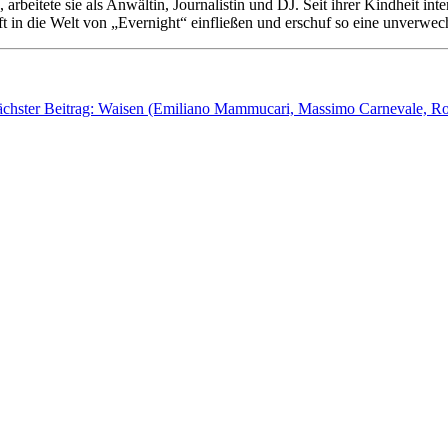
itete sie als Anwältin, Journalistin und DJ. Seit ihrer Kindheit interes
ft in die Welt von „Evernight“ einfließen und erschuf so eine unverwe
chster Beitrag: Waisen (Emiliano Mammucari, Massimo Carnevale, R