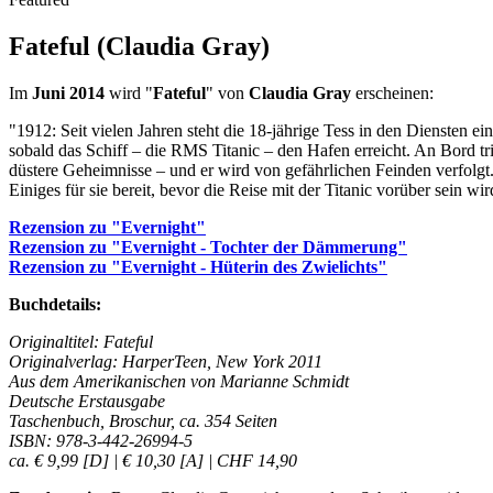
Fateful (Claudia Gray)
Im
Juni 2014
wird "
Fateful
" von
Claudia Gray
erscheinen:
"1912: Seit vielen Jahren steht die 18-jährige Tess in den Diensten ei
sobald das Schiff – die RMS Titanic – den Hafen erreicht. An Bord tri
düstere Geheimnisse – und er wird von gefährlichen Feinden verfolgt.
Einiges für sie bereit, bevor die Reise mit der Titanic vorüber sein w
Rezension zu "Evernight"
Rezension zu "Evernight - Tochter der Dämmerung"
Rezension zu "Evernight - Hüterin des Zwielichts"
Buchdetails:
Originaltitel: Fateful
Originalverlag: HarperTeen, New York 2011
Aus dem Amerikanischen von Marianne Schmidt
Deutsche Erstausgabe
Taschenbuch, Broschur, ca. 354 Seiten
ISBN: 978-3-442-26994-5
ca. € 9,99 [D] | € 10,30 [A] | CHF 14,90