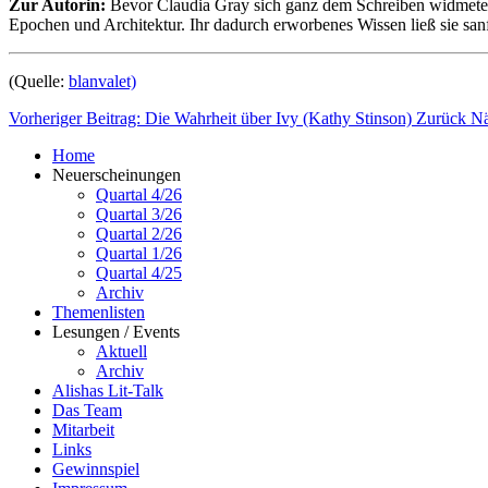
Zur Autorin:
Bevor Claudia Gray sich ganz dem Schreiben widmete, arbe
Epochen und Architektur. Ihr dadurch erworbenes Wissen ließ sie san
(Quelle:
blanvalet)
Vorheriger Beitrag: Die Wahrheit über Ivy (Kathy Stinson)
Zurück
Nä
Home
Neuerscheinungen
Quartal 4/26
Quartal 3/26
Quartal 2/26
Quartal 1/26
Quartal 4/25
Archiv
Themenlisten
Lesungen / Events
Aktuell
Archiv
Alishas Lit-Talk
Das Team
Mitarbeit
Links
Gewinnspiel