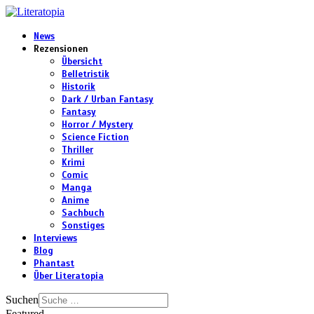
News
Rezensionen
Übersicht
Belletristik
Historik
Dark / Urban Fantasy
Fantasy
Horror / Mystery
Science Fiction
Thriller
Krimi
Comic
Manga
Anime
Sachbuch
Sonstiges
Interviews
Blog
Phantast
Über Literatopia
Suchen
Featured