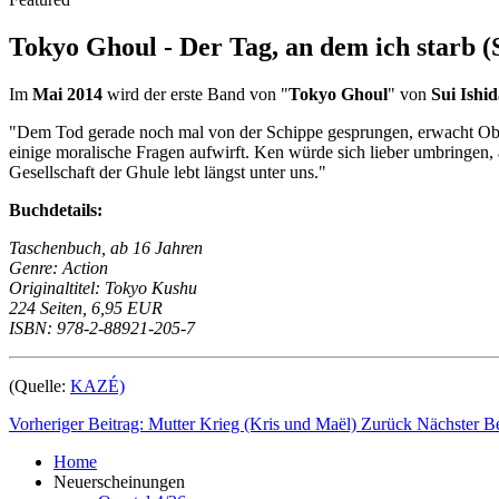
Tokyo Ghoul - Der Tag, an dem ich starb (S
Im
Mai 2014
wird der erste Band von "
Tokyo Ghoul
" von
Sui Ishi
"Dem Tod gerade noch mal von der Schippe gesprungen, erwacht Obers
einige moralische Fragen aufwirft. Ken würde sich lieber umbringen, 
Gesellschaft der Ghule lebt längst unter uns."
Buchdetails:
Taschenbuch, ab 16 Jahren
Genre: Action
Originaltitel: Tokyo Kushu
224 Seiten, 6,95 EUR
ISBN: 978-2-88921-205-7
(Quelle:
KAZÉ)
Vorheriger Beitrag: Mutter Krieg (Kris und Maël)
Zurück
Nächster Be
Home
Neuerscheinungen