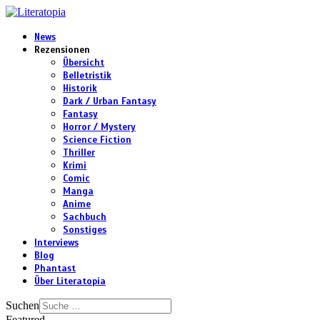
News
Rezensionen
Übersicht
Belletristik
Historik
Dark / Urban Fantasy
Fantasy
Horror / Mystery
Science Fiction
Thriller
Krimi
Comic
Manga
Anime
Sachbuch
Sonstiges
Interviews
Blog
Phantast
Über Literatopia
Suchen
Featured