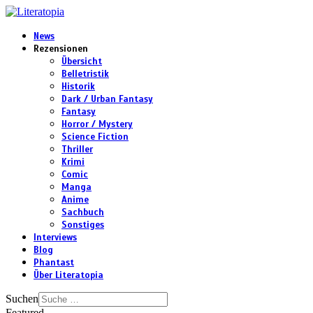
News
Rezensionen
Übersicht
Belletristik
Historik
Dark / Urban Fantasy
Fantasy
Horror / Mystery
Science Fiction
Thriller
Krimi
Comic
Manga
Anime
Sachbuch
Sonstiges
Interviews
Blog
Phantast
Über Literatopia
Suchen
Featured