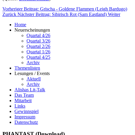
Vorheriger Beitrag: Grischa - Goldene Flammen (Leigh Bardugo)
Zurück
Nächster Beitrag: Sibirisch Rot (Sam Eastland)
Weiter
Home
Neuerscheinungen
Quartal 4/26
Quartal 3/26
Quartal 2/26
Quartal 1/26
Quartal 4/25
Archiv
Themenlisten
Lesungen / Events
Aktuell
Archiv
Alishas Lit-Talk
Das Team
Mitarbeit
Links
Gewinnspiel
Impressum
Datenschutz
PHANTAST (Download)