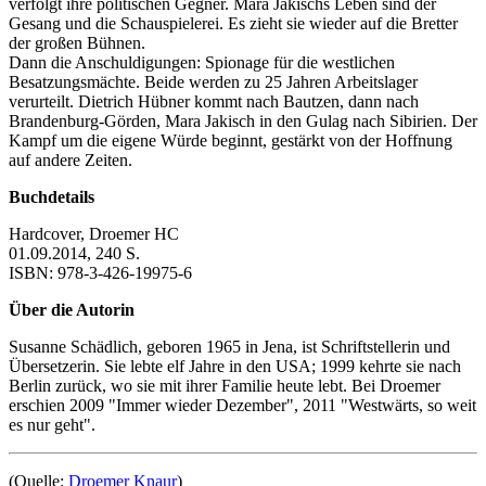
verfolgt ihre politischen Gegner. Mara Jakischs Leben sind der
Gesang und die Schauspielerei. Es zieht sie wieder auf die Bretter
der großen Bühnen.
Dann die Anschuldigungen: Spionage für die westlichen
Besatzungsmächte. Beide werden zu 25 Jahren Arbeitslager
verurteilt. Dietrich Hübner kommt nach Bautzen, dann nach
Brandenburg-Görden, Mara Jakisch in den Gulag nach Sibirien. Der
Kampf um die eigene Würde beginnt, gestärkt von der Hoffnung
auf andere Zeiten.
Buchdetails
Hardcover, Droemer HC
01.09.2014, 240 S.
ISBN: 978-3-426-19975-6
Über die Autorin
Susanne Schädlich, geboren 1965 in Jena, ist Schriftstellerin und
Übersetzerin. Sie lebte elf Jahre in den USA; 1999 kehrte sie nach
Berlin zurück, wo sie mit ihrer Familie heute lebt. Bei Droemer
erschien 2009 "Immer wieder Dezember", 2011 "Westwärts, so weit
es nur geht".
(Quelle:
Droemer Knaur
)