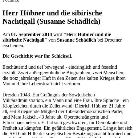
Herr Hübner und die sibirische
Nachtigall (Susanne Schädlich)
Am
01. September 2014
wird
"Herr Hübner und die
sibirische Nachtigall"
von
Susanne Schädlich
bei Droemer
erscheinen:
Die Geschichte war ihr Schicksal.
Erschütternd und tief bewegend - eindringlich und fesselnd
erzählt: Zwei außergewöhnliche Biographien, zwei Menschen,
die trotz jahrelanger Haft in den Zeiten des kalten Krieges ihren
Mut und ihre Lebenskraft nicht verloren.
Dresden 1948. Ein Gefängnis der Sowjetischen
Militäradministration, ein Mann und eine Frau. Ihre Sprache - ein
Klopfzeichen durch die Zellenwand: Dietrich Hübner, 21 Jahre
alt, seit Kriegsende Mitglied der Liberaldemokratischen Partei,
und Mara Jakisch, 43 Jahre alt, Operettensängerin und
Filmschauspielerin. Er hat sich geschworen, für Demokratie und
Freiheit zu kämpfen. Ein gefährliches Engagement. Längst hat sich
die SED mit Hilfe der sowjetischen Besatzungsmacht formiert und