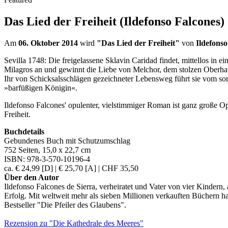
Das Lied der Freiheit (Ildefonso Falcones)
Am
06. Oktober 2014
wird
"Das Lied der Freiheit"
von
Ildefonso
Sevilla 1748: Die freigelassene Sklavin Caridad findet, mittellos in e
Milagros an und gewinnt die Liebe von Melchor, dem stolzen Oberhaupt
Ihr von Schicksalsschlägen gezeichneter Lebensweg führt sie vom so
»barfüßigen Königin«.
Ildefonso Falcones' opulenter, vielstimmiger Roman ist ganz große O
Freiheit.
Buchdetails
Gebundenes Buch mit Schutzumschlag
752 Seiten
,
15,0 x 22,7 cm
ISBN:
978-3-570-10196-4
ca.
€ 24,99 [D]
|
€ 25,70 [A]
|
CHF 35,50
Über den Autor
Ildefonso Falcones de Sierra, verheiratet und Vater von vier Kindern
Erfolg. Mit weltweit mehr als sieben Millionen verkauften Büchern ha
Bestseller "Die Pfeiler des Glaubens".
Rezension zu "Die Kathedrale des Meeres"