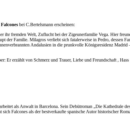
 Falcones
bei C.Bertelsmann erscheinen:
iner ihr fremden Welt, Zuflucht bei der Zigeunerfamilie Vega. Hier freun
 der Familie. Milagros verliebt sich fatalerweise in Pedro, dessen Fami
nnenverbrannten Andalusien in die prunkvolle Königsresidenz Madrid – 
per: Er erzählt von Schmerz und Trauer, Liebe und Freundschaft , Has
, arbeitet als Anwalt in Barcelona. Sein Debütroman „Die Kathedrale de
t sich Falcones als der bestverkaufte spanische Autor historischer Rom