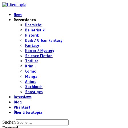
News
Rezensionen
Übersicht
Belletristik
Historik
Dark / Urban Fantasy
Fantasy
Horror / Mystery
Science Fiction
Thriller
Krimi
Comic
Manga
Anime
Sachbuch
Sonstiges
Interviews
Blog
Phantast
Über Literatopia
Suchen
Featured