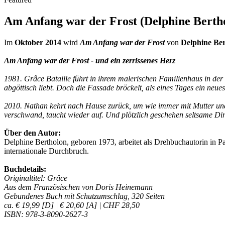
Am Anfang war der Frost (Delphine Berth
Im
Oktober 2014
wird
Am Anfang war der Frost
von
Delphine Be
Am Anfang war der Frost - und ein zerrissenes Herz
1981. Grâce Bataille führt in ihrem malerischen Familienhaus in de
abgöttisch liebt. Doch die Fassade bröckelt, als eines Tages ein neu
2010. Nathan kehrt nach Hause zurück, um wie immer mit Mutter und S
verschwand, taucht wieder auf. Und plötzlich geschehen seltsame Di
Über den Autor:
Delphine Bertholon, geboren 1973, arbeitet als Drehbuchautorin in P
internationale Durchbruch.
Buchdetails:
Originaltitel: Grâce
Aus dem Französischen von Doris Heinemann
Gebundenes Buch mit Schutzumschlag, 320 Seiten
ca. € 19,99 [D] | € 20,60 [A] | CHF 28,50
ISBN: 978-3-8090-2627-3