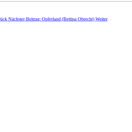
rück
Nächster Beitrag: Opferland (Bettina Obrecht)
Weiter