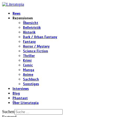
News
Rezensionen
Übersicht
Belletristik
Historik
Dark / Urban Fantasy
Fantasy
Horror / Mystery
Science Fiction
Thriller
Krimi
Comic
Manga
Anime
Sachbuch
Sonstiges
Interviews
Blog
Phantast
Über Literatopia
Suchen
Featured