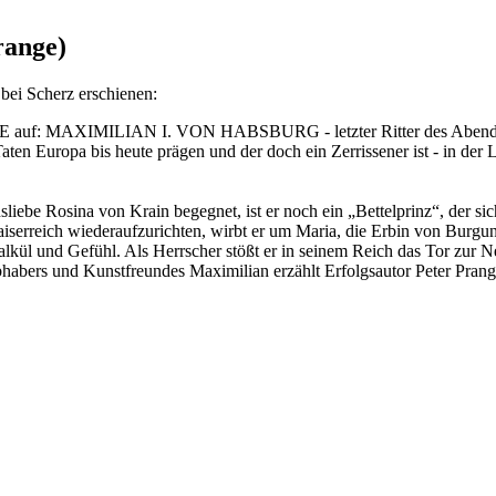
range)
bei Scherz erschienen:
uf: MAXIMILIAN I. VON HABSBURG - letzter Ritter des Abendlands
aten Europa bis heute prägen und der doch ein Zerrissener ist - in der
nsliebe Rosina von Krain begegnet, ist er noch ein „Bettelprinz“, der
iserreich wiederaufzurichten, wirbt er um Maria, die Erbin von Burgund
kül und Gefühl. Als Herrscher stößt er in seinem Reich das Tor zur N
habers und Kunstfreundes Maximilian erzählt Erfolgsautor Peter Pran