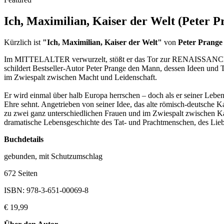
Ich, Maximilian, Kaiser der Welt (Peter P
Kürzlich ist
"Ich, Maximilian, Kaiser der Welt"
von
Peter Prange
Im MITTELALTER verwurzelt, stößt er das Tor zur RENAISSANCE a
schildert Bestseller-Autor Peter Prange den Mann, dessen Ideen und T
im Zwiespalt zwischen Macht und Leidenschaft.
Er wird einmal über halb Europa herrschen – doch als er seiner Lebe
Ehre sehnt. Angetrieben von seiner Idee, das alte römisch-deutsche Ka
zu zwei ganz unterschiedlichen Frauen und im Zwiespalt zwischen Kal
dramatische Lebensgeschichte des Tat- und Prachtmenschen, des Lieb
Buchdetails
gebunden, mit Schutzumschlag
672 Seiten
ISBN: 978-3-651-00069-8
€ 19,99