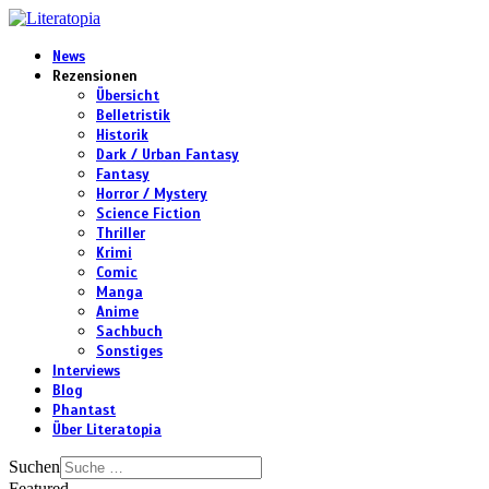
News
Rezensionen
Übersicht
Belletristik
Historik
Dark / Urban Fantasy
Fantasy
Horror / Mystery
Science Fiction
Thriller
Krimi
Comic
Manga
Anime
Sachbuch
Sonstiges
Interviews
Blog
Phantast
Über Literatopia
Suchen
Featured