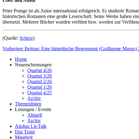
Über den Autor
Peter Prange ist als Autor international erfolgreich. Er studierte Ro
historischen Romanen eine große Leserschaft. Seine Werke haben ein
übersetzt. Mehrere Bücher wurden verfilmt bzw. werden zur Verfilmun
(Quelle:
Scherz
)
Vorheriger Beitrag: Eine himmlische Begegnung (Guillaume Musso)
Home
Neuerscheinungen
Quartal 4/26
Quartal 3/26
Quartal 2/26
Quartal 1/26
Quartal 4/25
Archiv
Themenlisten
Lesungen / Events
Aktuell
Archiv
Alishas Lit-Talk
Das Team
Mitarbeit